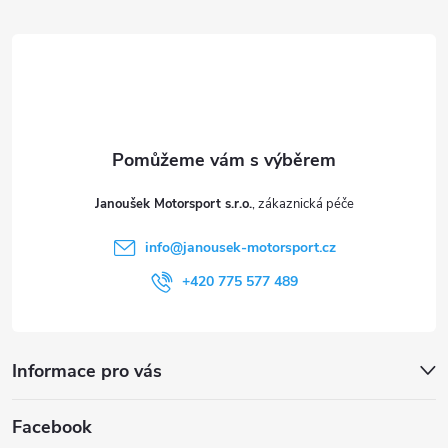
á
p
a
t
Janoušek Motorsport s.r.o.
í
info
@
janousek-motorsport.cz
+420 775 577 489
Informace pro vás
Facebook