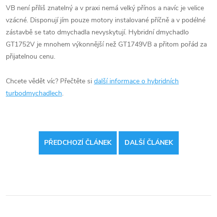
VB není příliš znatelný a v praxi nemá velký přínos a navíc je velice
vzácné. Disponují jím pouze motory instalované příčně a v podélné
zástavbě se tato dmychadla nevyskytují. Hybridní dmychadlo
GT1752V je mnohem výkonnější než GT1749VB a přitom pořád za
přijatelnou cenu.
Chcete vědět víc? Přečtěte si
další informace o hybridních
turbodmychadlech
.
PŘEDCHOZÍ ČLÁNEK
DALŠÍ ČLÁNEK