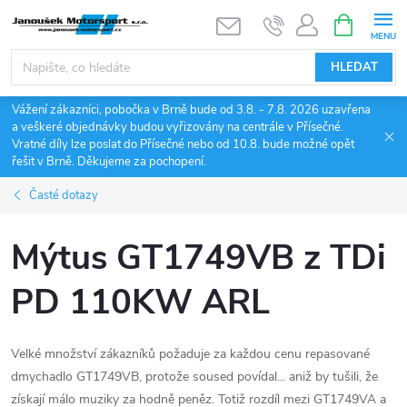
Přejít
NÁKUPNÍ
KOŠÍK
na
obsah
HLEDAT
Vážení zákazníci, pobočka v Brně bude od 3.8. - 7.8. 2026 uzavřena
a veškeré objednávky budou vyřizovány na centrále v Přísečné.
Vratné díly lze poslat do Přísečné nebo od 10.8. bude možné opět
řešit v Brně. Děkujeme za pochopení.
Časté dotazy
Mýtus GT1749VB z TDi
PD 110KW ARL
Velké množství zákazníků požaduje za každou cenu repasované
dmychadlo GT1749VB, protože soused povídal... aniž by tušili, že
získají málo muziky za hodně peněz. Totiž rozdíl mezi GT1749VA a