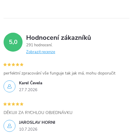
ů
v
ů
l
á
Hodnocení zákazníků
d
5,0
291 hodnocení
a
Zobrazit recenze
c
í
perfektní zpracování vše funguje tak jak má, mohu doporučit
Karel Čevela
p
27.7.2026
r
v
DĚKUJI ZA RYCHLOU OBJEDNÁVKU
k
JAROSLAV HORNI
10.7.2026