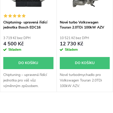
n
i
í
s
p
Chiptuning- upravená řídící
Nové turbo Volkswagen
jednotka Bosch EDC16
Touran 2.0TDi 100kW AZV
p
724930
r
3 719 Kč bez DPH
10 521 Kč bez DPH
r
4 500 Kč
12 730 Kč
o
Skladem
Skladem
o
d
DO KOŠÍKU
DO KOŠÍKU
d
u
Chiptuning – upravená řídící
Nové turbodmychadlo pro
u
jednotka pro váš vůz
Volkswagen Touran 2.0TDi
k
výměnným způsobem.
100kW AZV.
k
t
t
O