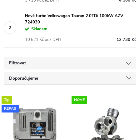
3 719 Kč bez DPH
4 500 Kč
Nové turbo Volkswagen Touran 2.0TDi 100kW AZV
724930
Skladem
10 521 Kč bez DPH
12 730 Kč
Filtrovat
Ř
Doporučujeme
a
Nejlevnější
V
Tip
NOVÉ
Nejdražší
z
REPAS
ý
Nejprodávanější
e
p
Abecedně