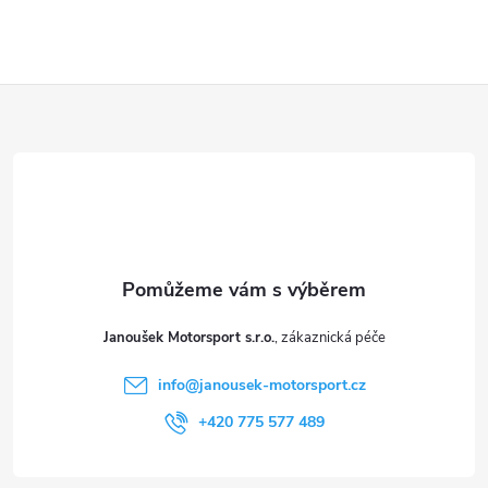
y
v
ý
Z
p
á
i
p
s
a
u
t
Janoušek Motorsport s.r.o.
í
info
@
janousek-motorsport.cz
+420 775 577 489