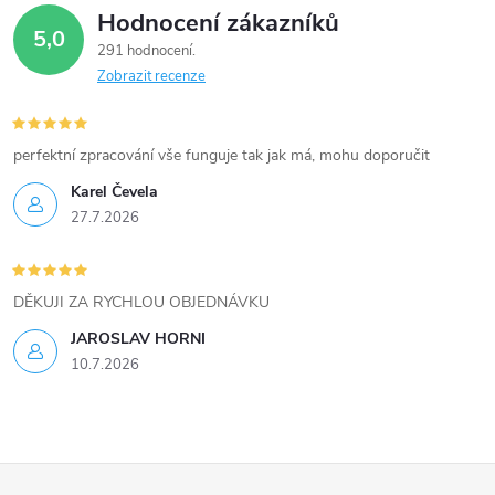
Hodnocení zákazníků
d
5,0
291 hodnocení
a
Zobrazit recenze
c
í
perfektní zpracování vše funguje tak jak má, mohu doporučit
Karel Čevela
p
27.7.2026
r
v
DĚKUJI ZA RYCHLOU OBJEDNÁVKU
k
JAROSLAV HORNI
10.7.2026
y
v
ý
Z