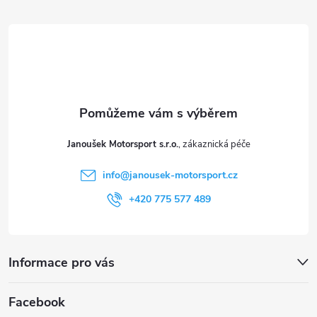
p
á
i
p
s
a
u
t
Janoušek Motorsport s.r.o.
í
info
@
janousek-motorsport.cz
+420 775 577 489
Informace pro vás
Facebook