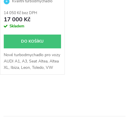
Škoda 1.2TFSI 1.2TSI IHI
Kvalitní turbodmychadlo
p
03F145701H
Diesel Levante
r
14 050 Kč bez DPH
r
17 000 Kč
o
Skladem
o
d
DO KOŠÍKU
d
u
Nové turbodmychadlo pro vozy
u
AUDI A1, A3, Seat Altea, Altea
k
XL, Ibiza, Leon, Toledo, VW
k
Beetle, Caddy, Golf, Jetta, Polo,
Touran, Škoda Fabia, Octavia,
t
Rapid, Roomster, Yeti
t
O
ů
v
ů
l
á