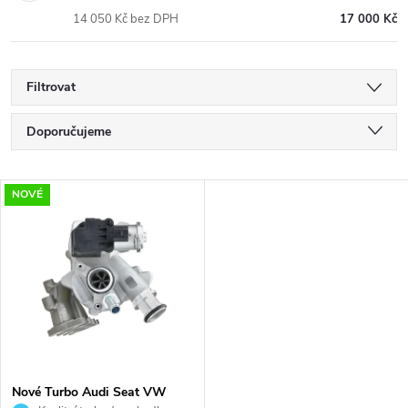
14 050 Kč bez DPH
17 000 Kč
Filtrovat
Ř
Doporučujeme
a
Nejlevnější
V
NOVÉ
Nejdražší
z
ý
Nejprodávanější
e
p
Abecedně
n
i
í
s
p
Nové Turbo Audi Seat VW