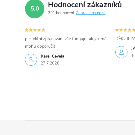
p
Hodnocení zákazníků
5,0
r
291 hodnocení
Zobrazit recenze
v
k
perfektní zpracování vše funguje tak jak má,
DĚKUJI 
y
mohu doporučit
J
1
Karel Čevela
v
27.7.2026
ý
p
i
s
u
Z