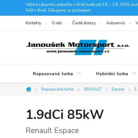
Přejít
Vážení zákazníci, pobočka v Brně bude od 3.8. - 7.8. 2026 uza
řešit v Brně. Děkujeme za pochopení.
na
obsah
Kontakty
O nás
Časté dotazy
Autoservis
V
Repasovaná turba
Hybridní turba
Repasovaná turba
RENAULT
Espace
1
Domů
1.9dCi 85kW
Renault Espace