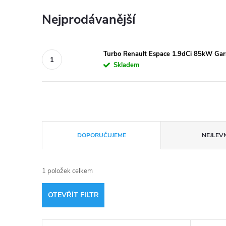
Nejprodávanější
Turbo Renault Espace 1.9dCi 85kW Gar
Skladem
Ř
DOPORUČUJEME
NEJLEVN
a
1
položek celkem
z
OTEVŘÍT FILTR
e