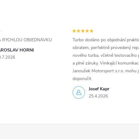
ZA RYCHLOU OBJEDNÁVKU
Turbo dodáno po objednání prakti
obratem, perfektně provedený rep
AROSLAV HORNI
nového turba, včetně testovacího 
0.7.2026
a plné záruky. Vinikající komunika
Janoušek Motorsport s.r.o. mohu 
doporučit.
Josef Kapr
25.4.2026