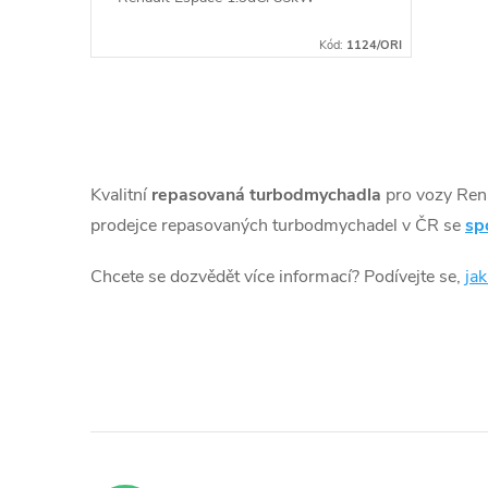
u
ů
Kód:
1124/ORI
k
t
O
ů
v
Kvalitní
repasovaná turbodmychadla
pro vozy Ren
l
prodejce repasovaných turbodmychadel v ČR se
sp
á
Chcete se dozvědět více informací? Podívejte se,
ja
d
a
c
í