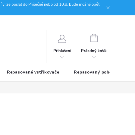
íly lze poslat do Přísečné nebo od 10.8. bude možné opět
ion Janoušek Motorsport Český Krumlov
NÁKUPNÍ
KOŠÍK
Prázdný košík
Přihlášení
Repasované vstřikovače
Repasovaný pohon TDM