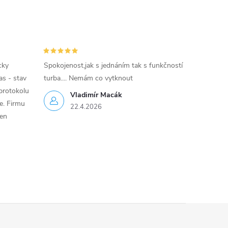
cky
Spokojenost,jak s jednáním tak s funkčností
as - stav
turba.... Nemám co vytknout
protokolu
Vladimír Macák
ce. Firmu
22.4.2026
jen