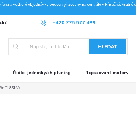
vřena a veškeré objednávky budou vyřizovány na centrále v Přísečné. Vratné d
+420 775 577 489
olné pozice
Obchodní podmínky
Reklamace
GDPR
Penz
info@janousek-motorsport.cz
HLEDAT
Řídící jednotky/chiptuning
Repasované motory
.9dCi 85kW