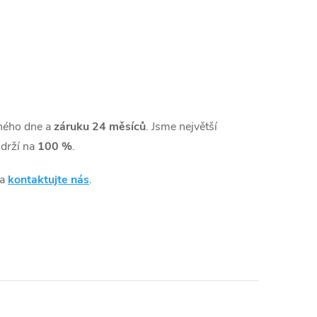
hého dne a
záruku 24 měsíců
. Jsme největší
drží na
100 %
.
 a
kontaktujte nás
.