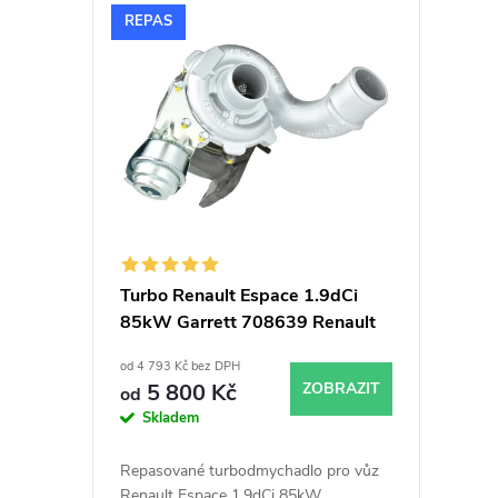
V
n
REPAS
ý
í
p
p
i
r
s
o
p
d
Turbo Renault Espace 1.9dCi
85kW Garrett 708639 Renault
r
u
Espace
od 4 793 Kč bez DPH
o
k
5 800 Kč
ZOBRAZIT
od
Skladem
d
t
Repasované turbodmychadlo pro vůz
Renault Espace 1.9dCi 85kW