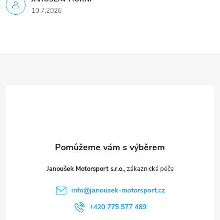
10.7.2026
Z
á
p
a
t
Janoušek Motorsport s.r.o.
í
info
@
janousek-motorsport.cz
+420 775 577 489