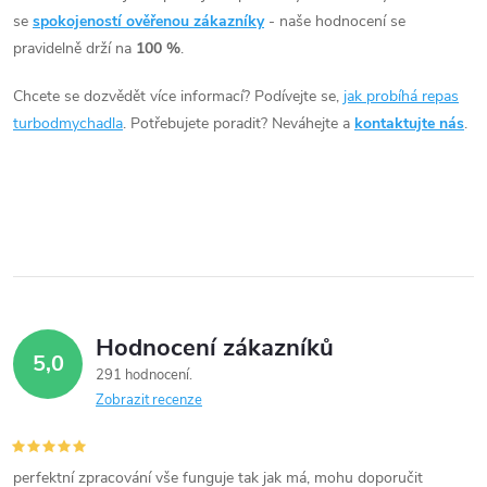
á
se
spokojeností ověřenou zákazníky
- naše hodnocení se
pravidelně drží na
100 %
.
d
Chcete se dozvědět více informací? Podívejte se,
jak probíhá repas
a
turbodmychadla
. Potřebujete poradit? Neváhejte a
kontaktujte nás
.
c
í
p
r
v
Hodnocení zákazníků
5,0
k
291 hodnocení
Zobrazit recenze
y
v
perfektní zpracování vše funguje tak jak má, mohu doporučit