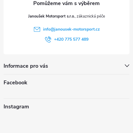
t
Janoušek Motorsport s.r.o.
í
info
@
janousek-motorsport.cz
+420 775 577 489
Informace pro vás
Facebook
Instagram