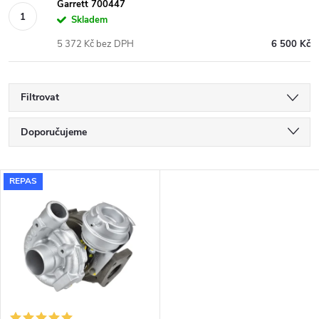
Garrett 700447
Skladem
5 372 Kč bez DPH
6 500 Kč
Filtrovat
Ř
Doporučujeme
a
Nejlevnější
V
REPAS
Nejdražší
z
ý
Nejprodávanější
e
p
Abecedně
n
i
í