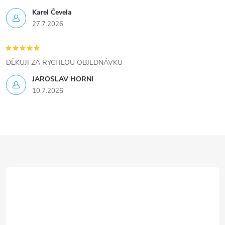
ý
Karel Čevela
27.7.2026
p
i
DĚKUJI ZA RYCHLOU OBJEDNÁVKU
s
JAROSLAV HORNI
u
10.7.2026
Z
á
p
a