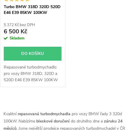
s
p
Turbo BMW 318D 320D 520D
E46 E39 85KW 100KW
p
Garrett 700447
r
5 372 Kč bez DPH
r
6 500 Kč
o
Skladem
o
d
DO KOŠÍKU
d
u
Repasované turbodmychadlo
u
pro vozy BMW 318D, 320D a
k
520D E46 E39 85KW 100KW
k
Garrett 700447
t
t
O
ů
v
Kvalitní
repasovaná turbodmychadla
pro vozy BMW řady 3 320d
ů
100kW. Nabízíme
bleskové doručení
do druhého dne a
záruku 24
l
měsíců
. Jsme největší prodejce repasovaných turbodmychadel v ČR