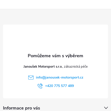
ý
p
Z
i
á
s
p
u
a
t
Janoušek Motorsport s.r.o.
í
info
@
janousek-motorsport.cz
+420 775 577 489
Informace pro vás