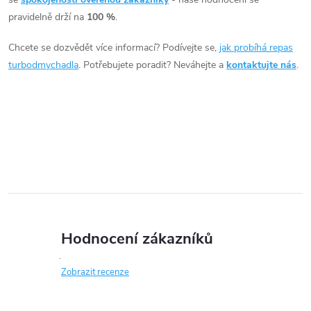
á
pravidelně drží na
100 %
.
d
Chcete se dozvědět více informací? Podívejte se,
jak probíhá repas
a
turbodmychadla
. Potřebujete poradit? Neváhejte a
kontaktujte nás
.
c
í
p
r
v
k
Hodnocení zákazníků
y
Zobrazit recenze
v