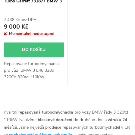
p
Turbo Garrett 731877 BMW 3
p
r
7 438 Kč bez DPH
r
9 000 Kč
o
Momentálně nedostupné
o
d
DO KOŠÍKU
d
u
Repasované turbodmychadlo
u
pro
vůz BMW 3 E46 320d
k
320Cd 320td 110KW
k
t
t
O
ů
v
Kvalitní
repasovaná turbodmychadla
pro vozy BMW řady 3 320td
ů
110kW. Nabízíme
bleskové doručení
do druhého dne a
záruku 24
l
měsíců
. Jsme největší prodejce repasovaných turbodmychadel v ČR
se
spokojeností ověřenou zákazníky
- naše hodnocení se