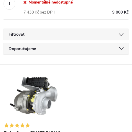
Momentálně nedostupné
7 438 Kč bez DPH
9 000 Kč
Filtrovat
Ř
Doporučujeme
a
Nejlevnější
V
Nejdražší
z
ý
Nejprodávanější
e
p
Abecedně
n
i
í
s