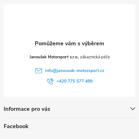
p
á
i
p
s
a
u
t
Janoušek Motorsport s.r.o.
í
info
@
janousek-motorsport.cz
+420 775 577 489
Informace pro vás
Facebook