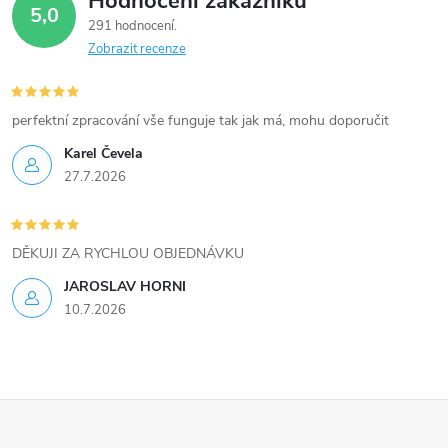
Hodnocení zákazníků
d
5,0
291 hodnocení
a
Zobrazit recenze
c
í
perfektní zpracování vše funguje tak jak má, mohu doporučit
Karel Čevela
p
27.7.2026
r
v
DĚKUJI ZA RYCHLOU OBJEDNÁVKU
k
JAROSLAV HORNI
10.7.2026
y
v
ý
Z