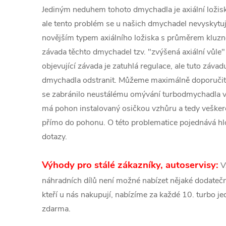
Jediným neduhem tohoto dmychadla je axiální loži
ale tento problém se u našich dmychadel nevyskytuj
novějším typem axiálního ložiska s průměrem kluz
závada těchto dmychadel tzv. "zvýšená axiální vůle"
objevující závada je zatuhlá regulace, ale tuto záva
dmychadla odstranit. Můžeme maximálně doporučit
se zabránilo neustálému omývání turbodmychadla 
má pohon instalovaný osičkou vzhůru a tedy veškeré
přímo do pohonu. O této problematice pojednává hlo
dotazy.
Výhody pro stálé zákazníky, autoservisy:
V
náhradních dílů není možné nabízet nějaké dodatečné
kteří u nás nakupují, nabízíme za každé 10. turbo 
zdarma.