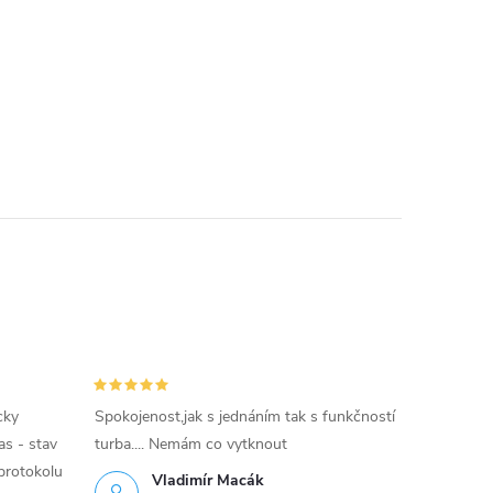
cky
Spokojenost,jak s jednáním tak s funkčností
as - stav
turba.... Nemám co vytknout
protokolu
Vladimír Macák