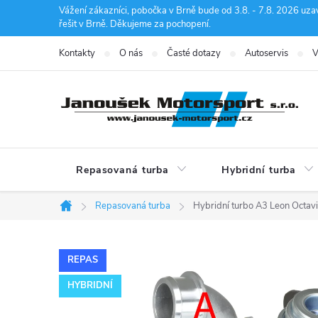
Přejít
Vážení zákazníci, pobočka v Brně bude od 3.8. - 7.8. 2026 uza
řešit v Brně. Děkujeme za pochopení.
na
obsah
Kontakty
O nás
Časté dotazy
Autoservis
V
Repasovaná turba
Hybridní turba
Repasovaná turba
Hybridní turbo A3 Leon Octav
Domů
REPAS
HYBRIDNÍ