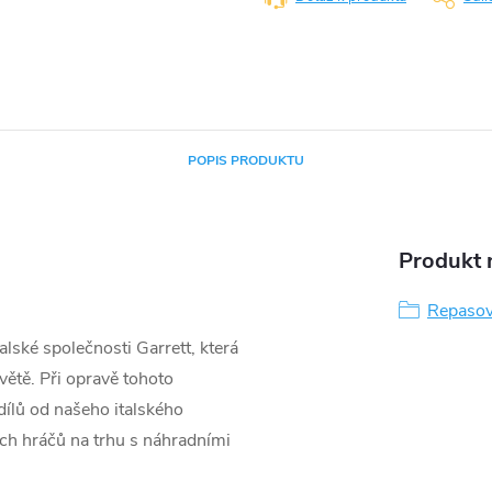
POPIS PRODUKTU
Produkt n
Repasov
lské společnosti Garrett, která
větě. Při opravě tohoto
ílů od našeho italského
ších hráčů na trhu s náhradními