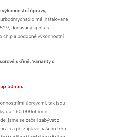
 výkonnostní úpravy,
 turbodmychadlo má instalované
52V, dodávaný spolu s
ro chip a podobné výkonnostní
rové skříně. Varianty si
stup 50mm.
onnostními úpravami, tak jsou
ky do 160.000ot./min
el jsme se začali zabývat z
práci a při záplavě našeho trhu