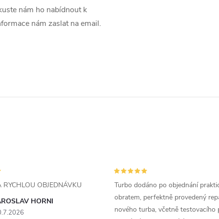
uste nám ho nabídnout k
informace nám zaslat na email.
ZA RYCHLOU OBJEDNÁVKU
Turbo dodáno po objednání prakti
obratem, perfektně provedený rep
AROSLAV HORNI
nového turba, včetně testovacího 
0.7.2026