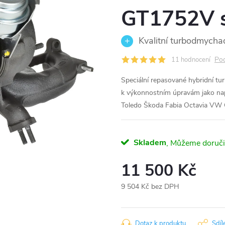
GT1752V s
Kvalitní turbodmycha
Pod
11 hodnocení
Speciální repasované hybridní 
k výkonnostním úpravám jako nap
Toledo Škoda Fabia Octavia VW 
Skladem
11 500 Kč
9 504 Kč bez DPH
Měrná
cena:
Dotaz k produktu
Sdíl