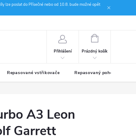
íly lze poslat do Přísečné nebo od 10.8. bude možné opět
ion Janoušek Motorsport Český Krumlov
NÁKUPNÍ
KOŠÍK
Prázdný košík
Přihlášení
Repasované vstřikovače
Repasovaný pohon TDM
urbo A3 Leon
lf Garrett