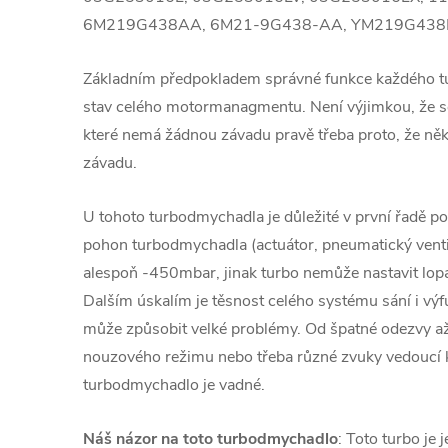
6M219G438AA, 6M21-9G438-AA, YM219G438
Základním předpokladem správné funkce každého 
stav celého motormanagmentu. Není výjimkou, že se
které nemá žádnou závadu pravě třeba proto, že ně
závadu.
U tohoto turbodmychadla je důležité v první řadě pod
pohon turbodmychadla (actuátor, pneumatický venti
alespoň -450mbar, jinak turbo nemůže nastavit lopa
Dalším úskalím je těsnost celého systému sání i v
může způsobit velké problémy. Od špatné odezvy a
nouzového režimu nebo třeba různé zvuky vedoucí
turbodmychadlo je vadné.
Náš názor na toto turbodmychadlo
: Toto turbo je 