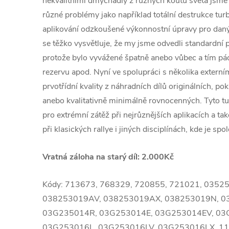
nekvalitními dmychadly z různých koutů světa jsme č
různé problémy jako například totální destrukce tu
aplikování odzkoušené výkonnostní úpravy pro daný
se těžko vysvětluje, že my jsme odvedli standardní p
protože bylo vyvážené špatně anebo vůbec a tím 
rezervu apod. Nyní ve spolupráci s několika extern
prvotřídní kvality z náhradních dílů originálních, po
anebo kvalitativně minimálně rovnocenných. Tyto 
pro extrémní zátěž při nejrůznějších aplikacích a ta
při klasických rallye i jiných disciplínách, kde je spol
Vratná záloha na starý díl: 2.000Kč
Kódy: 713673, 768329, 720855, 721021, 0352
038253019AV, 038253019AX, 038253019N, 0
03G235014R, 03G253014E, 03G253014EV, 03
03G253016L, 03G253016LV, 03G253016LX, 11