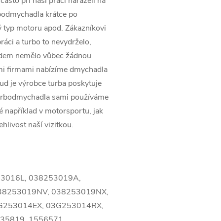
asto při naší práci naráželi na
rbodmychadla krátce po
 typ motoru apod. Zákazníkovi
ráci a turbo to nevydrželo,
pádem nemělo vůbec žádnou
ími firmami nabízíme dmychadla
kud je výrobce turba poskytuje
turbodmychadla sami používáme
ké například v motorsportu, jak
ehlivost naší vizitkou.
53016L, 038253019A,
38253019NV, 038253019NX,
G253014EX, 03G253014RX,
35819, 1556571,