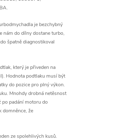
BA.
turbodmychadla je bezchybný
 nám do dílny dostane turbo,
kdo špatně diagnostikoval
tlak, který je přiveden na
l). Hodnota podtlaku musí být
tky do pozice pro plný výkon.
ýfuku. Mnohdy drobná netěsnost
ž po padání motoru do
 k domněnce, že
jeden ze spolehlivých kusů.