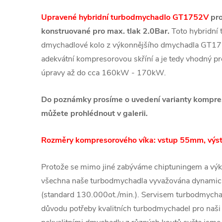
Upravené hybridní turbodmychadlo GT1752V
pro
konstruované pro max. tlak 2.0Bar.
Toto hybridní
dmychadlové kolo z výkonnějšího dmychadla GT17
adekvátní kompresorovou skříní a je tedy vhodný p
úpravy až do cca 160kW - 170kW.
Do poznámky prosíme o uvedení varianty kompreso
můžete prohlédnout v galerii.
Rozměry kompresorového víka: vstup 55mm, vý
Protože se mimo jiné zabýváme chiptuningem a výk
všechna naše turbodmychadla vyvažována dynamic
(standard 130.000ot./min.). Servisem turbodmychad
důvodu potřeby kvalitních turbodmychadel pro naši 