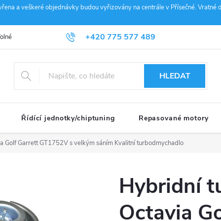
vřena a veškeré objednávky budou vyřizovány na centrále v Přísečné. Vratné d
+420 775 577 489
olné pozice
Obchodní podmínky
Reklamace
GDPR
Penz
info@janousek-motorsport.cz
HLEDAT
Řídící jednotky/chiptuning
Repasované motory
ia Golf Garrett GT1752V s velkým sáním
Kvalitní turbodmychadlo
Hybridní t
Octavia Go