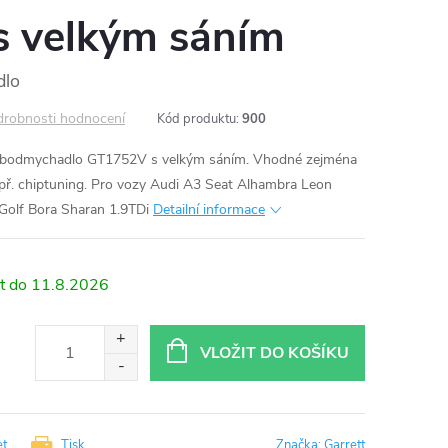
 velkým sáním
dlo
robnosti hodnocení
Kód produktu:
900
turbodmychadlo GT1752V s velkým sáním. Vhodné zejména
ř. chiptuning. Pro vozy Audi A3 Seat Alhambra Leon
Golf Bora Sharan 1.9TDi
Detailní informace
11.8.2026
VLOŽIT DO KOŠÍKU
et
Tisk
Značka:
Garrett