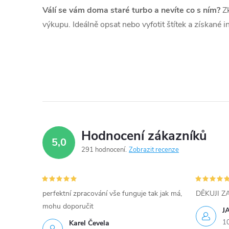
Válí se vám doma staré turbo a nevíte co s ním?
Zk
výkupu. Ideálně opsat nebo vyfotit štítek a získané 
Hodnocení zákazníků
5,0
291 hodnocení
Zobrazit recenze
perfektní zpracování vše funguje tak jak má,
DĚKUJI 
mohu doporučit
J
1
Karel Čevela