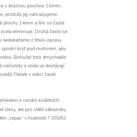
sko s kluznou plochou 10mm,
e, protože jej nahrazujeme
né plochy 14mm a tím se častá
 zcela eliminuje. Druhá často se
du nedokážeme z titulu opravy
 spodní kryt pod motorem, aby
vodou. Bohužel toto dmychadlo
 nečistoty a voda se dostávají
uběji článek v sekci časté
zhledem k cenám kvalitních
 slevy, ale pro stálé zákazníky,
jeden „repas“ v hodnotě 7.000Kč