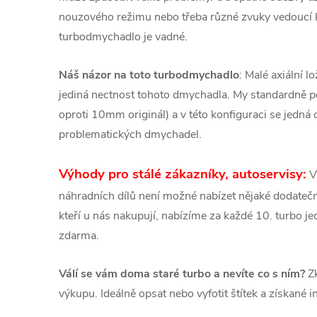
nouzového režimu nebo třeba různé zvuky vedoucí
turbodmychadlo je vadné.
Náš názor na toto turbodmychadlo
: Malé axiální l
jediná nectnost tohoto dmychadla. My standardně 
oproti 10mm originál) a v této konfiguraci se jedná
problematických dmychadel.
Výhody pro stálé zákazníky, autoservisy:
V
náhradních dílů není možné nabízet nějaké dodatečné
kteří u nás nakupují, nabízíme za každé 10. turbo 
zdarma.
Válí se vám doma staré turbo a nevíte co s ním?
Zk
výkupu. Ideálně opsat nebo vyfotit štítek a získané 