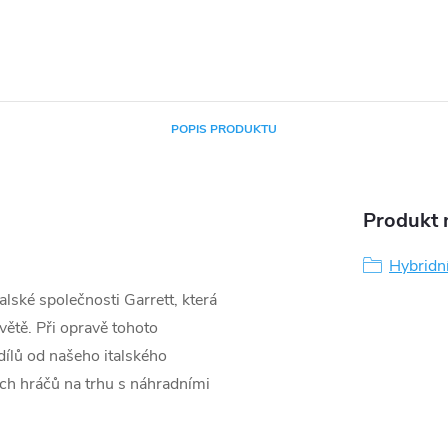
POPIS PRODUKTU
Produkt n
Hybridn
lské společnosti Garrett, která
větě. Při opravě tohoto
ílů od našeho italského
ších hráčů na trhu s náhradními