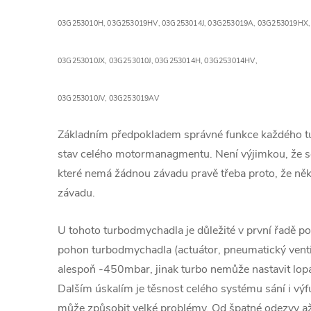
03G253010H,
03G253019HV,
03G253014J,
03G253019A,
03G253019HX
03G253010JX,
03G253010J,
03G253014H,
03G253014HV,
03G253010JV,
03G253019AV
Základním předpokladem správné funkce každého 
stav celého motormanagmentu. Není výjimkou, že se
které nemá žádnou závadu pravě třeba proto, že ně
závadu.
U tohoto turbodmychadla je důležité v první řadě pod
pohon turbodmychadla (actuátor, pneumatický venti
alespoň -450mbar, jinak turbo nemůže nastavit lopa
Dalším úskalím je těsnost celého systému sání i v
může způsobit velké problémy. Od špatné odezvy a