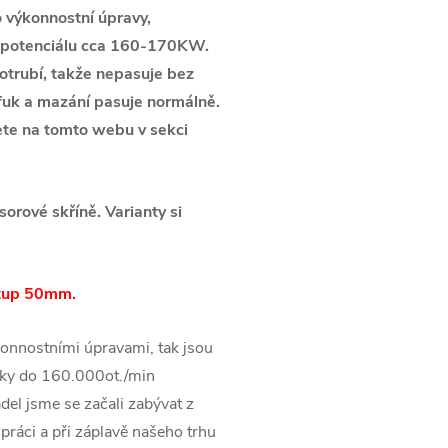
výkonnostní úpravy,
á potenciálu cca 160-170KW.
potrubí, takže nepasuje bez
ýfuk a mazání pasuje normálně.
ete na tomto webu v sekci
rové skříně. Varianty si
stup 50mm.
onnostními úpravami, tak jsou
ky do 160.000ot./min
el jsme se začali zabývat z
práci a při záplavě našeho trhu