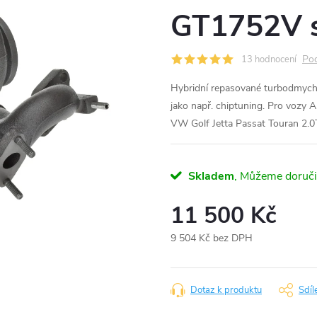
GT1752V s
Pod
13 hodnocení
Hybridní repasované turbodmyc
jako např. chiptuning. Pro vozy 
VW Golf Jetta Passat Touran 2
Skladem
11 500 Kč
9 504 Kč bez DPH
Měrná
cena:
Dotaz k produktu
Sdíl