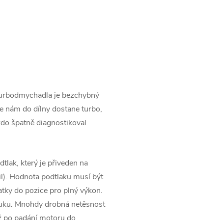
,
turbodmychadla je bezchybný
 nám do dílny dostane turbo,
kdo špatně diagnostikoval
tlak, který je přiveden na
l). Hodnota podtlaku musí být
tky do pozice pro plný výkon.
ýfuku. Mnohdy drobná netěsnost
ž po padání motoru do