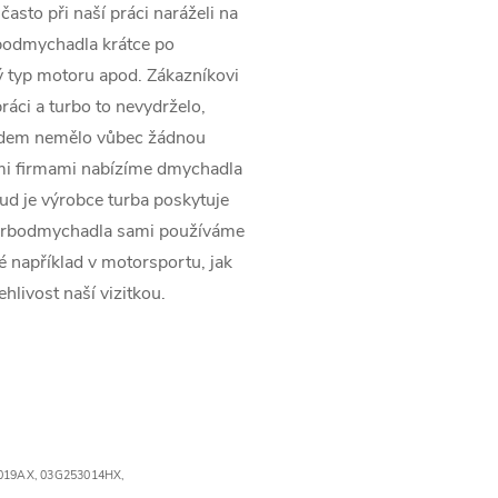
asto při naší práci naráželi na
rbodmychadla krátce po
 typ motoru apod. Zákazníkovi
ráci a turbo to nevydrželo,
pádem nemělo vůbec žádnou
ími firmami nabízíme dmychadla
kud je výrobce turba poskytuje
turbodmychadla sami používáme
ké například v motorsportu, jak
ehlivost naší vizitkou.
019AX,
03G253014HX,