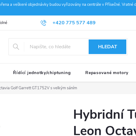
vřena a veškeré objednávky budou vyřizovány na centrále v Přísečné. Vratné d
+420 775 577 489
olné pozice
Obchodní podmínky
Reklamace
GDPR
Penz
info@janousek-motorsport.cz
HLEDAT
Řídící jednotky/chiptuning
Repasované motory
ctavia Golf Garrett GT1752V s velkým sáním
Hybridní 
Leon Octav