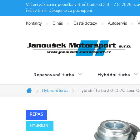
Přejít
Vážení zákazníci, pobočka v Brně bude od 3.8. - 7.8. 2026 uza
řešit v Brně. Děkujeme za pochopení.
na
obsah
Kontakty
O nás
Časté dotazy
Autoservis
V
Repasovaná turba
Hybridní turba
Hybridní turba
Hybridní Turbo 2.0TDi A3 Leon O
Domů
REPAS
HYBRIDNÍ