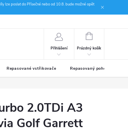
íly lze poslat do Přísečné nebo od 10.8. bude možné opět
ion Janoušek Motorsport Český Krumlov
NÁKUPNÍ
KOŠÍK
Prázdný košík
Přihlášení
Repasované vstřikovače
Repasovaný pohon TDM
Turbo 2.0TDi A3
ia Golf Garrett