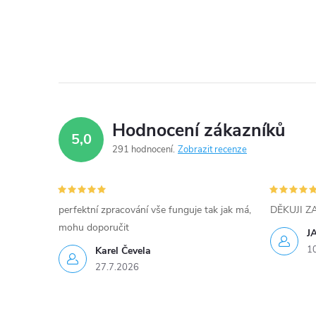
Hodnocení zákazníků
5,0
291 hodnocení
Zobrazit recenze
perfektní zpracování vše funguje tak jak má,
DĚKUJI 
mohu doporučit
J
1
Karel Čevela
27.7.2026