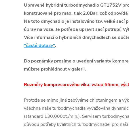
Upravené hybridní turbodmychadlo GT1752V pro 
konstruované pro max. tlak 2.0Bar, což odpovíd
Na toto dmychadlo je instalováno tzv. velké sací 
úprav na voze. Je potřeba upravit sací potrubí. V
Více informací o hybridních dmychadlech se dočt
"časté dotazy"
.
Do poznámky prosíme o uvedení varianty kompreso
můžete prohlédnout v galerii.
Rozměry kompresorového víka: vstup 55mm, vý
Protože se mimo jiné zabýváme chiptuningem a výk
všechna naše turbodmychadla vyvažována dynamic
(standard 130.000ot./min.). Servisem turbodmychad
důvodu potřeby kvalitních turbodmychadel pro naši 