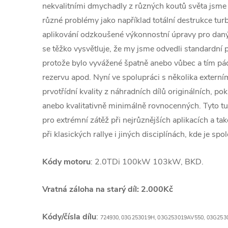
nekvalitními dmychadly z různých koutů světa jsme č
různé problémy jako například totální destrukce tu
aplikování odzkoušené výkonnostní úpravy pro daný
se těžko vysvětluje, že my jsme odvedli standardní p
protože bylo vyvážené špatně anebo vůbec a tím 
rezervu apod. Nyní ve spolupráci s několika extern
prvotřídní kvality z náhradních dílů originálních, po
anebo kvalitativně minimálně rovnocenných. Tyto 
pro extrémní zátěž při nejrůznějších aplikacích a ta
při klasických rallye i jiných disciplínách, kde je spol
Kódy motoru
: 2.0TDi 100kW 103kW, BKD.
Vratná záloha na starý díl: 2.000Kč
Kódy/čísla dílu
:
724930,
03G253019H,
03G253019AV550,
03G253