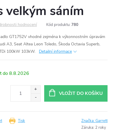
 velkým sáním
robnosti hodnocení
Kód produktu:
780
hadlo GT1752V vhodné zejména k výkonnostním úpravám
Audi A3, Seat Altea Leon Toledo, Škoda Octavia Superb,
.0TDi 100kW 103kW.
Detailní informace
8.8.2026
VLOŽIT DO KOŠÍKU
et
Tisk
Značka:
Garrett
Záruka
:
2 roky