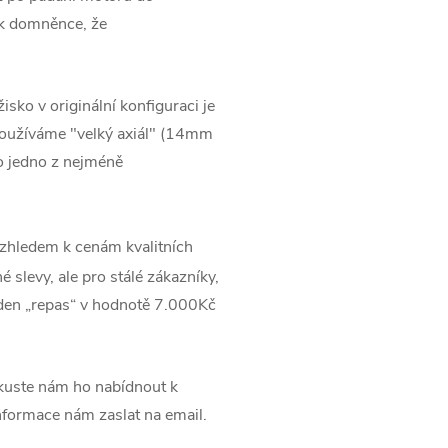
 k domněnce, že
ožisko v originální konfiguraci je
používáme "velký axiál" (14mm
 o jedno z nejméně
zhledem k cenám kvalitních
 slevy, ale pro stálé zákazníky,
jeden „repas“ v hodnotě 7.000Kč
uste nám ho nabídnout k
informace nám zaslat na email.