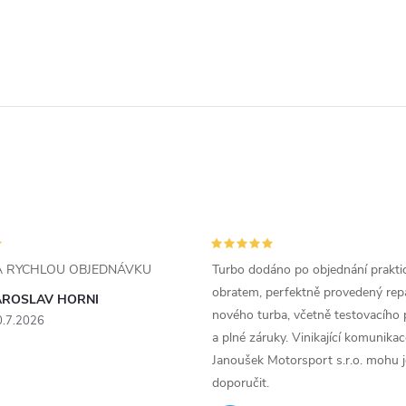
ZA RYCHLOU OBJEDNÁVKU
Turbo dodáno po objednání prakti
obratem, perfektně provedený rep
AROSLAV HORNI
nového turba, včetně testovacího 
0.7.2026
a plné záruky. Vinikající komunika
Janoušek Motorsport s.r.o. mohu 
doporučit.