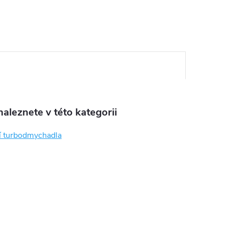
aleznete v této kategorii
í turbodmychadla