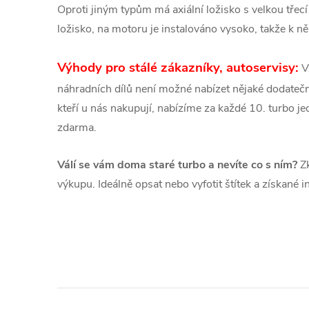
Oproti jiným typům má axiální ložisko s velkou třecí
ložisko, na motoru je instalováno vysoko, takže k
Výhody pro stálé zákazníky, autoservisy:
V
náhradních dílů není možné nabízet nějaké dodatečné
kteří u nás nakupují, nabízíme za každé 10. turbo 
zdarma.
Válí se vám doma staré turbo a nevíte co s ním?
Zk
výkupu. Ideálně opsat nebo vyfotit štítek a získané 