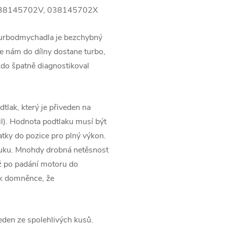
38145702V, 038145702X
turbodmychadla je bezchybný
 nám do dílny dostane turbo,
kdo špatně diagnostikoval
tlak, který je přiveden na
l). Hodnota podtlaku musí být
tky do pozice pro plný výkon.
ýfuku. Mnohdy drobná netěsnost
ž po padání motoru do
 k domněnce, že
jeden ze spolehlivých kusů.