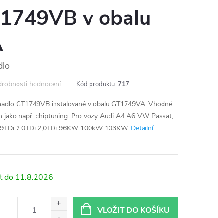
T1749VB v obalu
A
dlo
robnosti hodnocení
Kód produktu:
717
chadlo GT1749VB instalované v obalu GT1749VA. Vhodné
 jako např. chiptuning. Pro vozy Audi A4 A6 VW Passat,
1,9TDi 2.0TDi 2,0TDi 96KW 100kW 103KW.
Detailní
11.8.2026
VLOŽIT DO KOŠÍKU