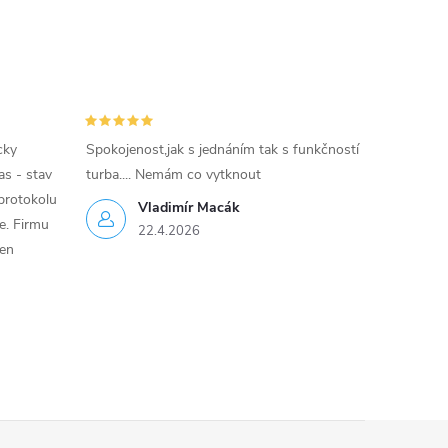
cky
Spokojenost,jak s jednáním tak s funkčností
as - stav
turba.... Nemám co vytknout
protokolu
Vladimír Macák
ce. Firmu
22.4.2026
jen