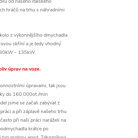
ílů od našeho italského
ších hráčů na trhu s náhradními
kolo z výkonnějšího dmychadla
vou skříní a je tedy vhodný
a 130kW - 135kW.
liv úprav na voze.
onnostními úpravami, tak jsou
ky do 160.000ot./min
el jsme se začali zabývat z
práci a při záplavě našeho trhu
asto při naší práci naráželi na
rbodmychadla krátce po
 typ motoru apod. Zákazníkovi