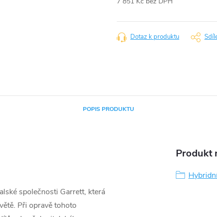
7 851 Kč bez DPH
Měrná
cena:
Dotaz k produktu
Sdíl
POPIS PRODUKTU
Produkt n
Hybridn
lské společnosti Garrett, která
větě. Při opravě tohoto