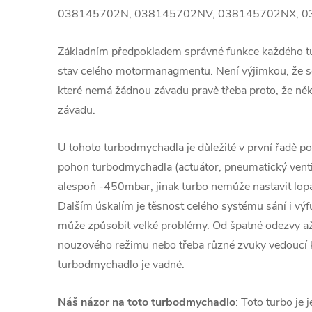
038145702N, 038145702NV, 038145702NX, 0
Základním předpokladem správné funkce každého 
stav celého motormanagmentu. Není výjimkou, že se
které nemá žádnou závadu pravě třeba proto, že ně
závadu.
U tohoto turbodmychadla je důležité v první řadě pod
pohon turbodmychadla (actuátor, pneumatický venti
alespoň -450mbar, jinak turbo nemůže nastavit lopa
Dalším úskalím je těsnost celého systému sání i v
může způsobit velké problémy. Od špatné odezvy a
nouzového režimu nebo třeba různé zvuky vedoucí
turbodmychadlo je vadné.
Náš názor na toto turbodmychadlo
: Toto turbo je 