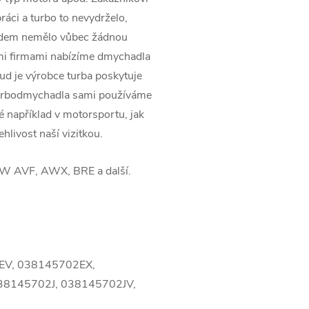
ráci a turbo to nevydrželo,
pádem nemělo vůbec žádnou
ími firmami nabízíme dmychadla
kud je výrobce turba poskytuje
turbodmychadla sami používáme
ké například v motorsportu, jak
ehlivost naší vizitkou.
 AVF, AWX, BRE a další.
EV, 038145702EX,
8145702J, 038145702JV,