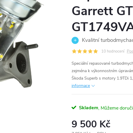
Garrett G
GT1749V
Kvalitní turbodmycha
Pod
10 hodnocení
Speciální repasované turbodmy
zejména k výkonnostním úpravám
Škoda Superb s motory 1.9TDi 
informace
Skladem
9 500 Kč