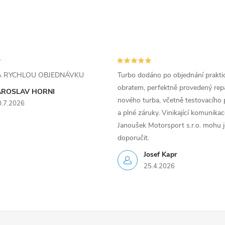
ZA RYCHLOU OBJEDNÁVKU
Turbo dodáno po objednání prakti
obratem, perfektně provedený rep
AROSLAV HORNI
nového turba, včetně testovacího 
0.7.2026
a plné záruky. Vinikající komunika
Janoušek Motorsport s.r.o. mohu 
doporučit.
Josef Kapr
25.4.2026