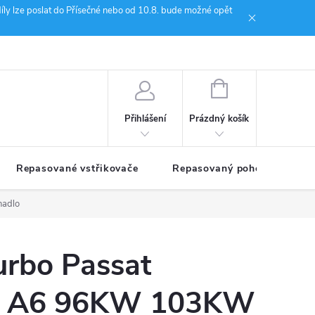
íly lze poslat do Přísečné nebo od 10.8. bude možné opět
ion Janoušek Motorsport Český Krumlov
NÁKUPNÍ
KOŠÍK
Prázdný košík
Přihlášení
Repasované vstřikovače
Repasovaný pohon TDM
hadlo
urbo Passat
4 A6 96KW 103KW