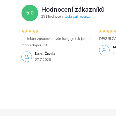
Hodnocení zákazníků
5,0
291 hodnocení
Zobrazit recenze
perfektní zpracování vše funguje tak jak má,
DĚKUJI 
mohu doporučit
J
1
Karel Čevela
27.7.2026
Z