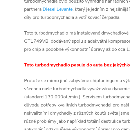
turbodmychadla bylo použito výhradně náhradních d
partnera
Diesel Levante
, který je jedním z nejsilněj
díly pro turbodmychadla a vstřikovací čerpadla.
Toto turbodmychadlo má instalované dmychadlové 
GT1749VB, dodávaný spolu s adekvátní kompresoro
pro chip a podobné výkonnostní úpravy až do cc
Toto turbodmychadlo pasuje do auta bez jakýchko
Protože se mimo jiné zabýváme chiptuningem a výk
všechna naše turbodmychadla vyvažována dynamic
(standard 130.000ot./min.). Servisem turbodmychad
důvodu potřeby kvalitních turbodmychadel pro naši 
nekvalitními dmychadly z různých koutů světa jsme č
různé problémy jako například totální destrukce tu
aplikování odzkoušené výkonnostní úpravy pro daný