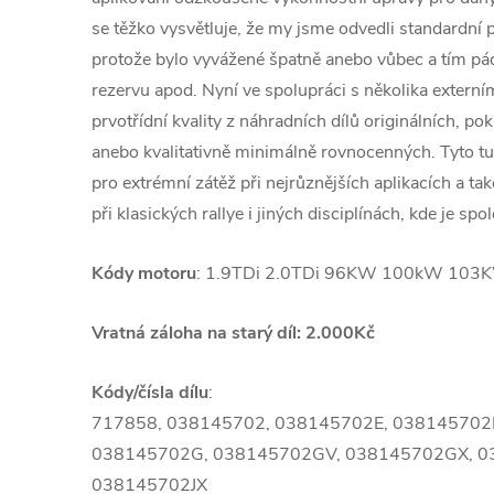
se těžko vysvětluje, že my jsme odvedli standardní p
protože bylo vyvážené špatně anebo vůbec a tím 
rezervu apod. Nyní ve spolupráci s několika extern
prvotřídní kvality z náhradních dílů originálních, po
anebo kvalitativně minimálně rovnocenných. Tyto 
pro extrémní zátěž při nejrůznějších aplikacích a ta
při klasických rallye i jiných disciplínách, kde je spol
Kódy motoru
: 1.9TDi 2.0TDi 96KW 100kW 103KW
Vratná záloha na starý díl: 2.000Kč
Kódy/čísla dílu
:
717858, 038145702, 038145702E, 038145702
038145702G, 038145702GV, 038145702GX, 03
038145702JX