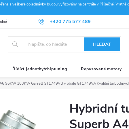
vřena a veškeré objednávky budou vyřizovány na centrále v Přísečné. Vratné d
+420 775 577 489
olné pozice
Obchodní podmínky
Reklamace
GDPR
Penz
info@janousek-motorsport.cz
HLEDAT
Řídící jednotky/chiptuning
Repasované motory
A4 A6 96KW 103KW Garrett GT1749VB v obalu GT1749VA
Kvalitní turbodmyc
Hybridní t
Superb A