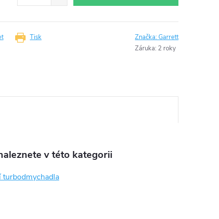
et
Tisk
Značka:
Garrett
Záruka
:
2 roky
aleznete v této kategorii
í turbodmychadla