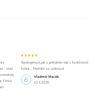
cky
Spokojenost,jak s jednáním tak s funkčností
as - stav
turba.... Nemám co vytknout
protokolu
Vladimír Macák
ce. Firmu
22.4.2026
jen