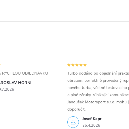
ZA RYCHLOU OBJEDNÁVKU
Turbo dodáno po objednání prakti
obratem, perfektně provedený rep
AROSLAV HORNI
nového turba, včetně testovacího 
0.7.2026
a plné záruky. Vinikající komunika
Janoušek Motorsport s.r.o. mohu 
doporučit.
Josef Kapr
25.4.2026