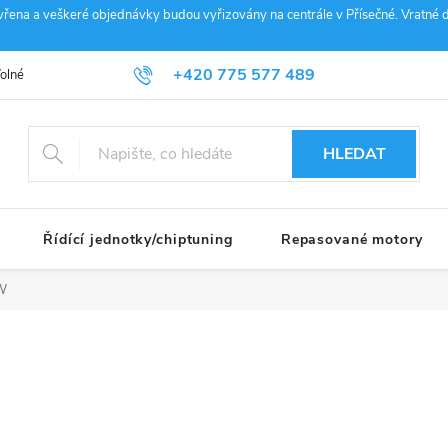
vřena a veškeré objednávky budou vyřizovány na centrále v Přísečné. Vratné d
+420 775 577 489
olné pozice
Obchodní podmínky
Reklamace
GDPR
Penz
info@janousek-motorsport.cz
HLEDAT
Řídící jednotky/chiptuning
Repasované motory
W