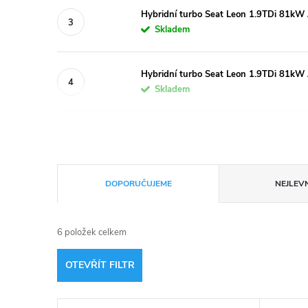
Hybridní turbo Seat Leon 1.9TDi 81
Skladem
Hybridní turbo Seat Leon 1.9TDi 81
Skladem
Ř
DOPORUČUJEME
NEJLEVN
a
6
položek celkem
z
OTEVŘÍT FILTR
e