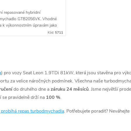
ní repasované hybridní
mychadlo GTB2056VK. Vhodné
a k výkonnostním úpravám jako
hiptuning.
Kód:
5711
o
) pro vozy Seat Leon 1.9TDi 81kW, která jsou stavěna pro výk
rtu za velice náročných podmínek. Všechna naše turbodmycha
ručení
do druhého dne a
záruku 24 měsíců
. Jsme největší pro
 se pravidelně drží na
100 %
.
k probíhá repas turbodmychadla
. Potřebujete poradit? Neváhejte