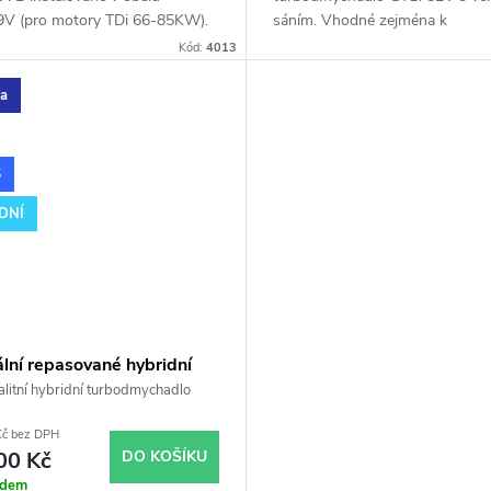
V (pro motory TDi 66-85KW).
sáním. Vhodné zejména k
 zejména k výkonnostním
výkonnostním úpravám jako nap
Kód:
4013
 jako např. chiptuning. Pro vůz
chiptuning. Pro vůz Seat Leon 
eon 1.9TDi 81kW AHF ASV.
81kW AHF ASV.
ka
S
DNÍ
lní repasované hybridní
odmychadlo GTB2056VK
litní hybridní turbodmychadlo
Kč bez DPH
00 Kč
DO KOŠÍKU
adem