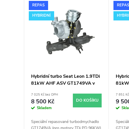
V
n
REPAS
REPA
ý
í
HYBRIDNÍ
HYBRI
p
p
i
r
s
o
p
d
Hybridní turbo Seat Leon 1.9TDi
Hybri
81kW AHF ASV GT1749VA v
81kW
r
u
obalu GT1749V
obalu
7 025 Kč bez DPH
7 851 K
o
k
8 500 Kč
DO KOŠÍKU
9 50
Skladem
Skl
d
t
Speciální repasované turbodmychadlo
Speciá
GT1749VA (pro motory TDi PD 96KW)
GT1749