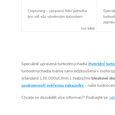
Chiptuning – upravená řídící jednotka
Speciál
pro váš vůz výměnným způsobem.
turbod
zejmén
např. c
Kód:
5403
O
v
Speciálně upravená turbodmychadla (
hybridní turb
l
turbodmychadla máme sami odzkoušená v motorspo
(standard 130.000ot./min.). Nabízíme
bleskové do
á
spokojeností ověřenou zákazníky
- naše hodnocení
d
Chcete se dozvědět více informací? Podívejte se,
ja
a
c