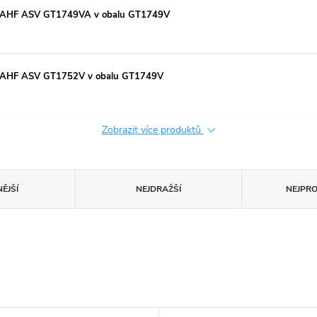
kW AHF ASV GT1749VA v obalu GT1749V
kW AHF ASV GT1752V v obalu GT1749V
Zobrazit více produktů
ĚJŠÍ
NEJDRAŽŠÍ
NEJPR