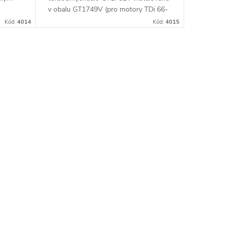
v obalu GT1749V (pro motory TDi 66-
ř.
85KW). Vhodné zejména k
Kód:
4014
Kód:
4015
1.9TDi
výkonnostním úpravám jako např.
chiptuning. Pro vůz Seat Leon 1.9TDi
81kW AHF ASV.