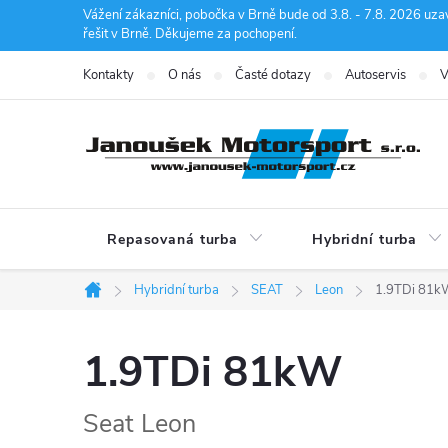
Přejít
Vážení zákazníci, pobočka v Brně bude od 3.8. - 7.8. 2026 uza
řešit v Brně. Děkujeme za pochopení.
na
obsah
Kontakty
O nás
Časté dotazy
Autoservis
V
Repasovaná turba
Hybridní turba
Hybridní turba
SEAT
Leon
1.9TDi 81k
Domů
1.9TDi 81kW
Seat Leon