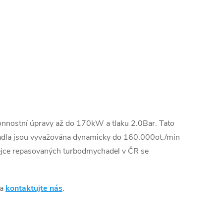
onnostní úpravy až do 170kW a tlaku 2.0Bar. Tato
dla jsou vyvažována dynamicky do 160.000ot./min
dejce repasovaných turbodmychadel v ČR se
 a
kontaktujte nás
.