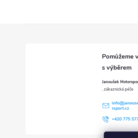
u
Z
á
p
a
Janoušek Motorsport
t
í
info
@
janous
rsport.cz
+420 775 57