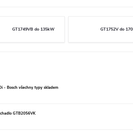
GT1749VB do 135kW
GT1752V do 17
TDi - Bosch všechny typy skladem
mychadlo GTB2056VK