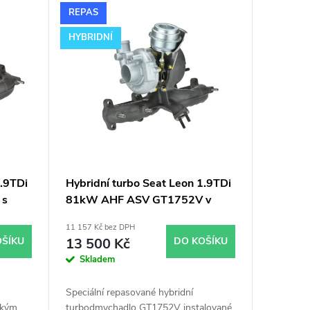
REPAS
HYBRIDNÍ
1.9TDi
Hybridní turbo Seat Leon 1.9TDi
 s
81kW AHF ASV GT1752V v
obalu GT1749V
11 157 Kč bez DPH
OŠÍKU
13 500 Kč
DO KOŠÍKU
Skladem
Speciální repasované hybridní
lkým
turbodmychadlo GT1752V instalované