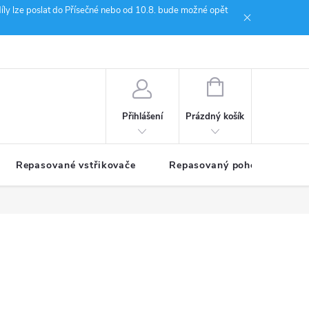
íly lze poslat do Přísečné nebo od 10.8. bude možné opět
ion Janoušek Motorsport Český Krumlov
NÁKUPNÍ
KOŠÍK
Prázdný košík
Přihlášení
Repasované vstřikovače
Repasovaný pohon TDM