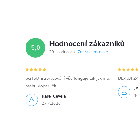
í
p
r
Hodnocení zákazníků
v
5,0
291 hodnocení
Zobrazit recenze
k
y
perfektní zpracování vše funguje tak jak má,
DĚKUJI 
v
mohu doporučit
J
ý
1
Karel Čevela
27.7.2026
p
i
s