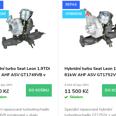
S
REPAS
DNÍ
HYBRIDNÍ
dní turbo Seat Leon 1.9TDi
Hybridní turbo Seat Leon 
 AHF ASV GT1749VB v
81kW AHF ASV GT1752V
 GT1749V
velkým sáním
č bez DPH
9 504 Kč bez DPH
0 Kč
DO KOŠÍKU
11 500 Kč
DO K
adem
Skladem
lní repasované turbodmychadlo
Speciální repasované hybridní
VB instalované v obalu
turbodmychadlo GT1752V s ve