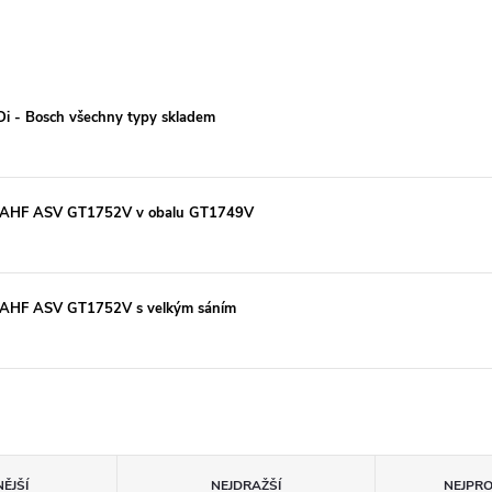
TDi - Bosch všechny typy skladem
kW AHF ASV GT1752V v obalu GT1749V
W AHF ASV GT1752V s velkým sáním
ĚJŠÍ
NEJDRAŽŠÍ
NEJPR