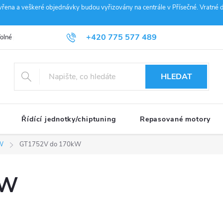
vřena a veškeré objednávky budou vyřizovány na centrále v Přísečné. Vratné d
+420 775 577 489
olné pozice
Obchodní podmínky
Reklamace
GDPR
Penz
info@janousek-motorsport.cz
HLEDAT
Řídící jednotky/chiptuning
Repasované motory
W
GT1752V do 170kW
kW