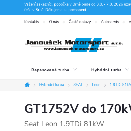
Přejít
Vážení zákazníci, pobočka v Brně bude od 3.8. - 7.8. 2026 uza
řešit v Brně. Děkujeme za pochopení.
na
obsah
Kontakty
O nás
Časté dotazy
Autoservis
V
Repasovaná turba
Hybridní turba
Hybridní turba
SEAT
Leon
1.9TDi 81k
Domů
GT1752V do 170
Seat Leon 1.9TDi 81kW