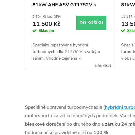
81kW AHF ASV GT1752V s
81kW
r
u
velkým sáním
obalu
9 504 Kč bez DPH
11 157 
o
k
11 500 Kč
DO KOŠÍKU
13 5
Skladem
Skl
d
t
Speciální repasované hybridní
Speciál
u
turbodmychadlo GT1752V s velkým
turbod
ů
sáním. Vhodné zejména k
v obal
výkonnostním úpravám jako např.
85KW).
k
Kód:
4014
chiptuning. Pro vůz Seat Leon 1.9TDi
výkonn
81kW AHF ASV.
chiptun
t
81kW 
O
ů
v
Speciálně upravená turbodmychadla (
hybridní turb
l
motorsportu za velice náročných podmínek. Všech
bleskové doručení
do druhého dne a
záruku 24 mě
á
hodnocení se pravidelně drží na
100 %
.