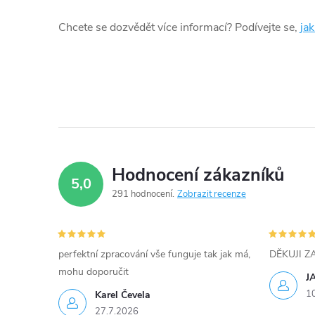
d
Chcete se dozvědět více informací? Podívejte se,
ja
a
c
í
p
r
Hodnocení zákazníků
v
5,0
291 hodnocení
Zobrazit recenze
k
y
perfektní zpracování vše funguje tak jak má,
DĚKUJI 
v
mohu doporučit
J
ý
1
Karel Čevela
27.7.2026