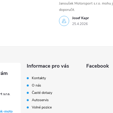
Janoušek Motorsport s.r.o. mohu 
doporučit.
Josef Kapr
25.4.2026
Informace pro vás
Facebook
Kontakty
O nás
Časté dotazy
 s.r.o.
Autoservis
Volné pozice
ek-moto