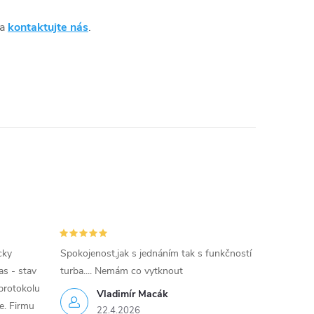
 a
kontaktujte nás
.
cky
Spokojenost,jak s jednáním tak s funkčností
as - stav
turba.... Nemám co vytknout
protokolu
Vladimír Macák
ce. Firmu
22.4.2026