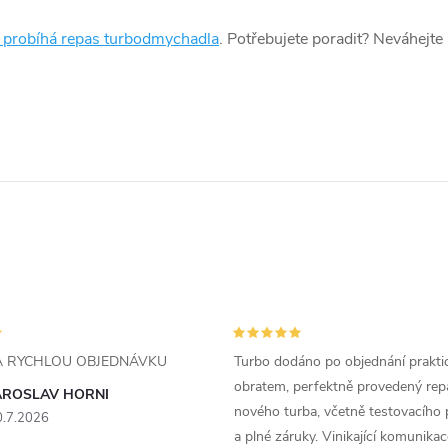
k probíhá repas turbodmychadla
. Potřebujete poradit? Neváhejte
ZA RYCHLOU OBJEDNÁVKU
Turbo dodáno po objednání prakti
obratem, perfektně provedený rep
AROSLAV HORNI
nového turba, včetně testovacího 
0.7.2026
a plné záruky. Vinikající komunika