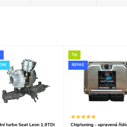
S
Tip
DNÍ
REPAS
dní turbo Seat Leon 1.9TDi
Chiptuning - upravená řídíc