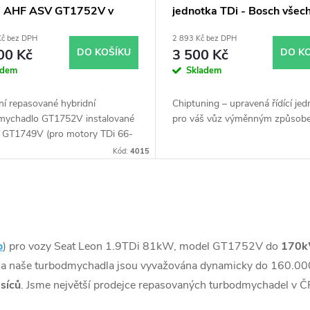
 AHF ASV GT1752V v
jednotka TDi - Bosch všec
 GT1749V
typy skladem
Kč bez DPH
2 893 Kč bez DPH
00 Kč
DO KOŠÍKU
3 500 Kč
DO K
adem
Skladem
ní repasované hybridní
Chiptuning – upravená řídící jed
mychadlo GT1752V instalované
pro váš vůz výměnným způsob
u GT1749V (pro motory TDi 66-
 Vhodné zejména k
Kód:
4015
ostním úpravám jako např.
ing. Pro vůz Seat Leon 1.9TDi
AHF ASV.
o
) pro vozy Seat Leon 1.9TDi 81kW, model GT1752V do
170
na naše turbodmychadla jsou vyvažována dynamicky do 160.000
síců
. Jsme největší prodejce repasovaných turbodmychadel v 