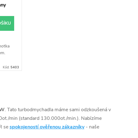
hny
OŠÍKU
notka
em.
Kód:
5403
kW
. Tato turbodmychadla máme sami odzkoušená v
ot./min (standard 130.000ot./min.). Nabízíme
ČR se
spokojeností ověřenou zákazníky
- naše