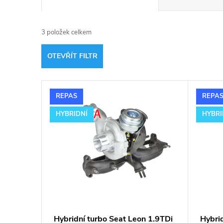
a
3
položek celkem
z
OTEVŘÍT FILTR
e
V
n
REPAS
REPA
ý
í
HYBRIDNÍ
HYBRI
p
p
i
r
s
o
p
d
Hybridní turbo Seat Leon 1.9TDi
Hybri