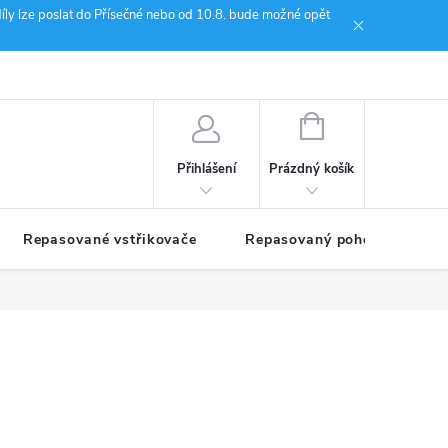
íly lze poslat do Přísečné nebo od 10.8. bude možné opět
ion Janoušek Motorsport Český Krumlov
NÁKUPNÍ
KOŠÍK
Prázdný košík
Přihlášení
Repasované vstřikovače
Repasovaný pohon TDM