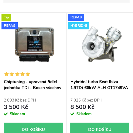
a
Doporučujeme
V
Tip
REPAS
Nejdražší
z
REPAS
HYBRIDNÍ
ý
Nejprodávanější
e
p
Abecedně
n
i
í
s
p
Chiptuning - upravená řídící
Hybridní turbo Seat Ibiza
jednotka TDi - Bosch všechny
1.9TDi 66kW ALH GT1749VA
p
typy skladem
v obalu GT1749V
r
2 893 Kč bez DPH
7 025 Kč bez DPH
r
3 500 Kč
8 500 Kč
o
Skladem
Skladem
o
d
DO KOŠÍKU
DO KOŠÍKU