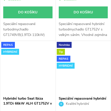
DO KOŠÍKU
DO KOŠÍKU
Speciální repasované
Speciální repasované hybridní
turbodmychadlo
turbodmychadlo GT1752V s
GT1749VB(1.9TDi 110kW)
velkým sáním. Vhodné zejména
instalované v obalu GT1749V
k výkonnostním úpravám jako
REPAS
Novinka
(pro motory TDi 66-85KW).
např. chiptuning. Pro vůz Seat
Vhodné zejména k
Ibiza 1.9TDi 66kW ALH.
HYBRIDNÍ
Tip
výkonnostním úpravám jako
REPAS
např. chiptuning. Pro vůz Seat
HYBRIDNÍ
Ibiza 1.9TDi 66kW ALH.
Hybridní turbo Seat Ibiza
Speciální repasované hybridní
1.9TDi 66kW ALH GT1752V v
turbodmychadlo GTB2056VK
Kvalitní hybridní
obalu GT1749V
turbodmychadlo