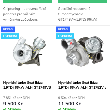
d
u
Chiptuning – upravená řídící
Speciální repasované
u
jednotka pro váš vůz
turbodmychadlo
k
výměnným způsobem.
GT1749VA(1.9TDi 96kW)
k
instalované v obalu GT1749V
REPAS
REPAS
(pro motory TDi 66-85KW).
t
Vhodné zejména k
HYBRIDNÍ
HYBRIDNÍ
t
výkonnostním úpravám jako
ů
např. chiptuning. Pro vůz Seat
ů
Ibiza 1.9TDi 66kW ALH.
Hybridní turbo Seat Ibiza
Hybridní turbo Seat Ibiza
1.9TDi 66kW ALH GT1749VB
1.9TDi 66kW ALH GT1752V s
v obalu GT1749V
velkým sáním
7 851 Kč bez DPH
9 504 Kč bez DPH
9 500 Kč
11 500 Kč
Skladem
Skladem