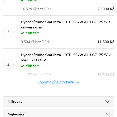
Skladem
16 529 Kč bez DPH
20 000 Kč
Hybridní turbo Seat Ibiza 1.9TDi 66kW ALH GT1752V s
velkým sáním
Skladem
9 504 Kč bez DPH
11 500 Kč
Hybridní turbo Seat Ibiza 1.9TDi 66kW ALH GT1752V v
obalu GT1749V
Skladem
11 157 Kč bez DPH
13 500 Kč
Zobrazit více produktů
Filtrovat
Ř
Nejlevnější