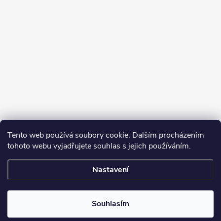
Tento web používá soubory cookie. Dalším procházením
tohoto webu vyjadřujete souhlas s jejich používáním.
Sledovat na Instagramu
Nastavení
Copyright 2026
Turbodmychadla Janoušek Motorsport s.r.o.
. Všechna
práva vyhrazena.
Upravit nastavení cookies
Souhlasím
Vytvořil Shoptet