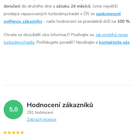
doručení
do druhého dne a
záruku 24 měsíců
. Jsme největší
a
prodejce repasovaných turbodmychadel v ČR se
spokojeností
c
ověřenou zákazníky
- naše hodnocení se pravidelně drží na
100 %
.
í
Chcete se dozvědět více informací? Podívejte se,
jak probíhá repas
turbodmychadla
. Potřebujete poradit? Neváhejte a
kontaktujte nás
.
p
r
v
k
y
Hodnocení zákazníků
v
5,0
291 hodnocení
ý
Zobrazit recenze
p