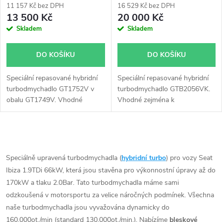
11 157 Kč bez DPH
16 529 Kč bez DPH
13 500 Kč
20 000 Kč
Skladem
Skladem
DO KOŠÍKU
DO KOŠÍKU
Speciální repasované hybridní
Speciální repasované hybridní
turbodmychadlo GT1752V v
turbodmychadlo GTB2056VK.
obalu GT1749V. Vhodné
Vhodné zejména k
zejména k výkonnostním
výkonnostním úpravám jako
úpravám jako např.
např. chiptuning.
chiptuning. Pro vůz Seat Ibiza
O
1.9TDi 66kW ALH.
v
Speciálně upravená turbodmychadla (
hybridní turbo
) pro vozy Seat
Ibiza 1.9TDi 66kW, která jsou stavěna pro výkonnostní úpravy až do
l
170kW a tlaku 2.0Bar. Tato turbodmychadla máme sami
á
odzkoušená v motorsportu za velice náročných podmínek. Všechna
naše turbodmychadla jsou vyvažována dynamicky do
d
160.000ot./min (standard 130.000ot./min.). Nabízíme
bleskové