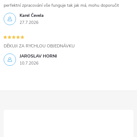
i
perfektní zpracování vše funguje tak jak má, mohu doporučit
Karel Čevela
s
27.7.2026
u
DĚKUJI ZA RYCHLOU OBJEDNÁVKU
JAROSLAV HORNI
10.7.2026
Z
á
p