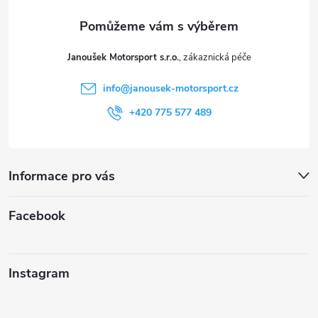
a
t
Janoušek Motorsport s.r.o.
í
info
@
janousek-motorsport.cz
+420 775 577 489
Informace pro vás
Facebook
Instagram