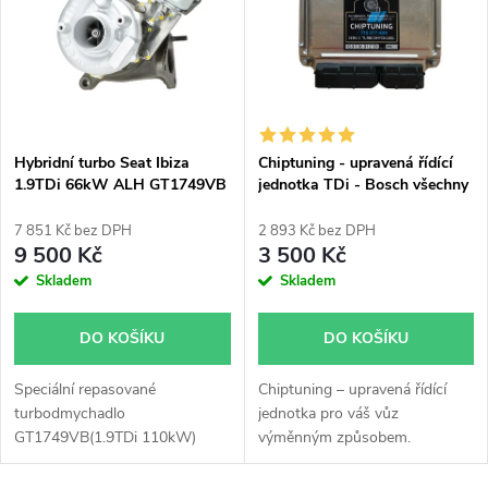
e
p
Abecedně
n
i
í
s
p
Hybridní turbo Seat Ibiza
Chiptuning - upravená řídící
1.9TDi 66kW ALH GT1749VB
jednotka TDi - Bosch všechny
p
v obalu GT1749V
typy skladem
r
7 851 Kč bez DPH
2 893 Kč bez DPH
r
9 500 Kč
3 500 Kč
o
Skladem
Skladem
o
d
DO KOŠÍKU
DO KOŠÍKU
d
u
Speciální repasované
Chiptuning – upravená řídící
u
turbodmychadlo
jednotka pro váš vůz
k
GT1749VB(1.9TDi 110kW)
výměnným způsobem.
k
instalované v obalu GT1749V
(pro motory TDi 66-85KW).