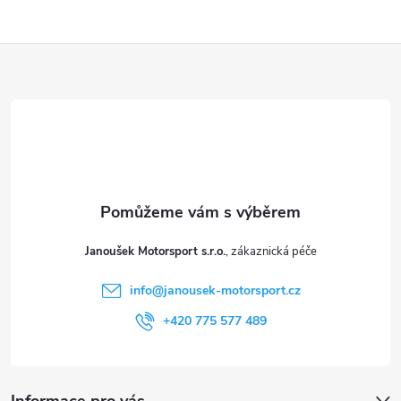
Z
á
p
a
t
Janoušek Motorsport s.r.o.
í
info
@
janousek-motorsport.cz
+420 775 577 489
Informace pro vás