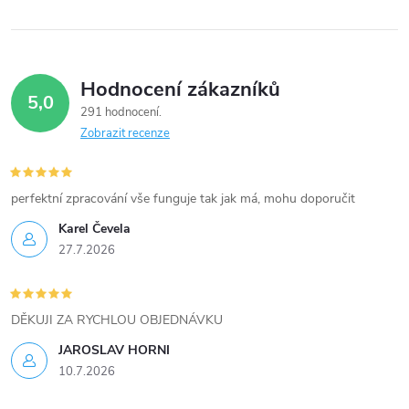
k
y
Hodnocení zákazníků
v
5,0
291 hodnocení
ý
Zobrazit recenze
p
i
perfektní zpracování vše funguje tak jak má, mohu doporučit
Karel Čevela
s
27.7.2026
u
DĚKUJI ZA RYCHLOU OBJEDNÁVKU
JAROSLAV HORNI
10.7.2026