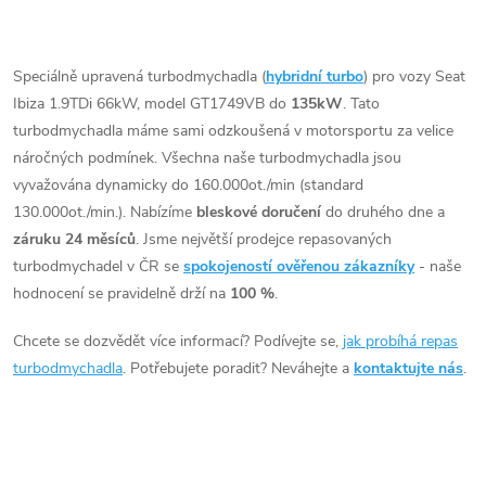
t
Vhodné zejména k
t
O
výkonnostním úpravám jako
ů
např. chiptuning. Pro vůz Seat
v
Speciálně upravená turbodmychadla (
hybridní turbo
) pro vozy Seat
ů
Ibiza 1.9TDi 66kW ALH.
Ibiza 1.9TDi 66kW, model GT1749VB do
135kW
. Tato
l
turbodmychadla máme sami odzkoušená v motorsportu za velice
á
náročných podmínek. Všechna naše turbodmychadla jsou
vyvažována dynamicky do 160.000ot./min (standard
d
130.000ot./min.). Nabízíme
bleskové doručení
do druhého dne a
záruku 24 měsíců
. Jsme největší prodejce repasovaných
a
turbodmychadel v ČR se
spokojeností ověřenou zákazníky
- naše
c
hodnocení se pravidelně drží na
100 %
.
í
Chcete se dozvědět více informací? Podívejte se,
jak probíhá repas
turbodmychadla
. Potřebujete poradit? Neváhejte a
kontaktujte nás
.
p
r
v