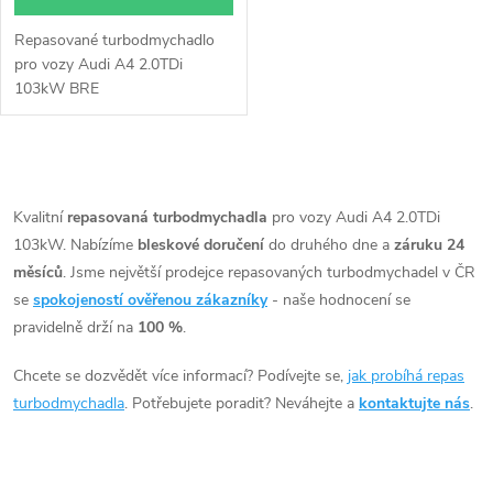
Repasované turbodmychadlo
pro vozy Audi A4 2.0TDi
103kW BRE
O
v
Kvalitní
repasovaná turbodmychadla
pro vozy Audi A4 2.0TDi
103kW. Nabízíme
bleskové doručení
do druhého dne a
záruku 24
l
měsíců
. Jsme největší prodejce repasovaných turbodmychadel v ČR
á
se
spokojeností ověřenou zákazníky
- naše hodnocení se
pravidelně drží na
100 %
.
d
Chcete se dozvědět více informací? Podívejte se,
jak probíhá repas
a
turbodmychadla
. Potřebujete poradit? Neváhejte a
kontaktujte nás
.
c
í