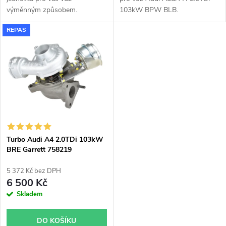
u
k
výměnným způsobem.
103kW BPW BLB.
k
REPAS
t
t
ů
ů
Turbo Audi A4 2.0TDi 103kW
BRE Garrett 758219
5 372 Kč bez DPH
6 500 Kč
Skladem
DO KOŠÍKU