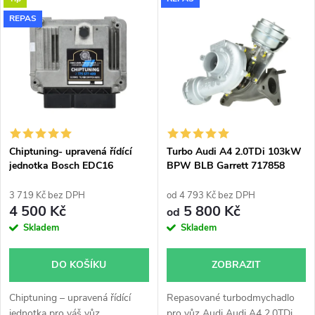
V
Nejdražší
z
REPAS
ý
Nejprodávanější
e
p
Abecedně
n
i
í
s
p
Chiptuning- upravená řídící
Turbo Audi A4 2.0TDi 103kW
jednotka Bosch EDC16
BPW BLB Garrett 717858
p
r
3 719 Kč bez DPH
od 4 793 Kč bez DPH
r
4 500 Kč
5 800 Kč
od
o
Skladem
Skladem
o
d
DO KOŠÍKU
ZOBRAZIT
d
u
Chiptuning – upravená řídící
Repasované turbodmychadlo
jednotka pro váš vůz
pro vůz Audi Audi A4 2.0TDi