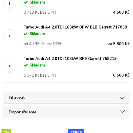
Skladem
3 719 Kč bez DPH
4 500 Kč
Turbo Audi A4 2.0TDi 103kW BPW BLB Garrett 717858
Skladem
od 4 793 Kč bez DPH
5 800 Kč
od
Turbo Audi A4 2.0TDi 103kW BRE Garrett 758219
Skladem
5 372 Kč bez DPH
6 500 Kč
Filtrovat
Ř
Doporučujeme
a
Nejlevnější
Tip
REPAS