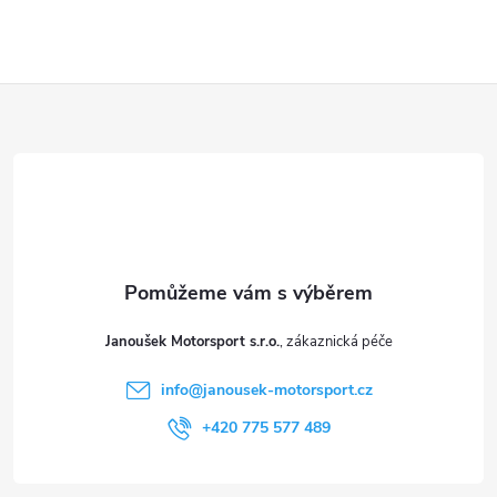
Z
á
p
a
t
Janoušek Motorsport s.r.o.
í
info
@
janousek-motorsport.cz
+420 775 577 489