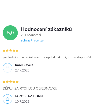
p
r
v
Hodnocení zákazníků
5,0
k
291 hodnocení
Zobrazit recenze
y
v
perfektní zpracování vše funguje tak jak má, mohu doporučit
ý
Karel Čevela
27.7.2026
p
i
DĚKUJI ZA RYCHLOU OBJEDNÁVKU
s
JAROSLAV HORNI
u
10.7.2026