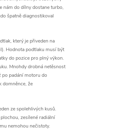
 nám do dílny dostane turbo,
kdo špatně diagnostikoval
tlak, který je přiveden na
l). Hodnota podtlaku musí být
tky do pozice pro plný výkon.
ýfuku. Mnohdy drobná netěsnost
ž po padání motoru do
 k domněnce, že
jeden ze spolehlivých kusů.
 plochou, zesílené radiální
 němu nemohou nečistoty.