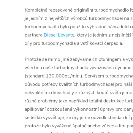
Kompletně repasované originální turbodmychadlo ita
je jedním z největších výrobců turbodmychadel na s
turbodmychadla bylo použito výhradně náhradních d
partnera
Diesel Levante
, který je jedním z nejsilněj
díly pro turbodmychadla a vstřikovací čerpadla.
Protože se mimo jiné zabýváme chiptuningem a výk
všechna naše turbodmychadla vyvažována dynamic
(standard 130.000ot./min.). Servisem turbodmychad
důvodu potřeby kvalitních turbodmychadel pro naši 
nekvalitními dmychadly z různých koutů světa jsme č
různé problémy jako například totální destrukce tu
aplikování odzkoušené výkonnostní úpravy pro daný
se těžko vysvětluje, že my jsme odvedli standardní p
protože bylo vyvážené špatně anebo vůbec a tím 