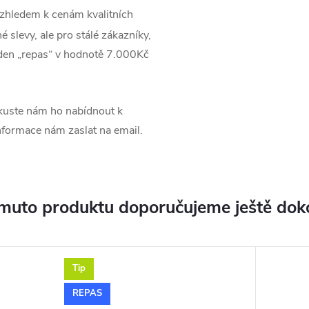
zhledem k cenám kvalitních
 slevy, ale pro stálé zákazníky,
jeden „repas“ v hodnotě 7.000Kč
uste nám ho nabídnout k
informace nám zaslat na email.
muto produktu doporučujeme ještě dok
Tip
REPAS