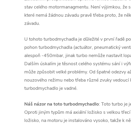
stav celého motormanagmentu. Není výjimkou, že se
které nemá žádnou závadu pravě třeba proto, že ně
závadu.
U tohoto turbodmychadla je důležité v první řadě pod
pohon turbodmychadla (actuátor, pneumatický venti
alespoň -450mbar, jinak turbo nemůže nastavit lopa
Dalším úskalím je těsnost celého systému sání i v
může způsobit velké problémy. Od špatné odezvy a
nouzového režimu nebo třeba různé zvuky vedoucí
turbodmychadlo je vadné.
Náš názor na toto turbodmychadlo
: Toto turbo je 
Oproti jiným typům má axiální ložisko s velkou třecí
ložisko, na motoru je instalováno vysoko, takže k