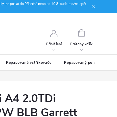
íly lze poslat do Přísečné nebo od 10.8. bude možné opět
ion Janoušek Motorsport Český Krumlov
NÁKUPNÍ
KOŠÍK
Prázdný košík
Přihlášení
Repasované vstřikovače
Repasovaný pohon TDM
i A4 2.0TDi
W BLB Garrett