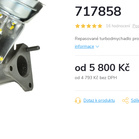
717858
Pod
16 hodnocení
Repasované turbodmychadlo pro
informace
od
5 800 Kč
od
4 793 Kč
bez DPH
Měrná
cena:
Dotaz k produktu
Sdíl