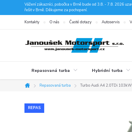
Přejít
Vážení zákazníci, pobočka v Brně bude od 3.8. - 7.8. 2026 uza
řešit v Brně. Děkujeme za pochopení.
na
obsah
Kontakty
O nás
Časté dotazy
Autoservis
V
Repasovaná turba
Hybridní turba
Repasovaná turba
Turbo Audi A4 2.0TDi 103k
Domů
REPAS