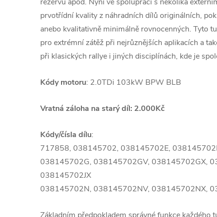
rezervu apod. Nyní ve spolupráci s několika extern
prvotřídní kvality z náhradních dílů originálních, po
anebo kvalitativně minimálně rovnocenných. Tyto 
pro extrémní zátěž při nejrůznějších aplikacích a ta
při klasických rallye i jiných disciplínách, kde je spol
Kódy motoru
: 2.0TDi 103kW BPW BLB
Vratná záloha na starý díl: 2.000Kč
Kódy/čísla dílu
:
717858, 038145702, 038145702E, 038145702
038145702G, 038145702GV, 038145702GX, 03
038145702JX
038145702N, 038145702NV, 038145702NX, 0
Základním předpokladem správné funkce každého 