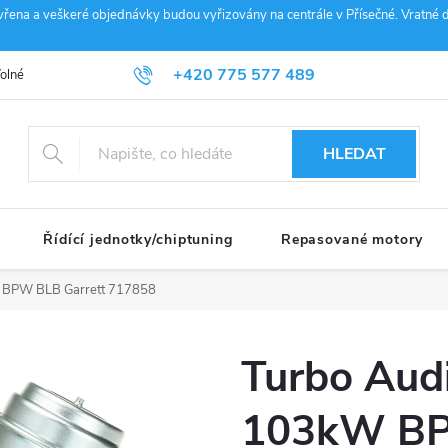
vřena a veškeré objednávky budou vyřizovány na centrále v Přísečné. Vratné d
+420 775 577 489
olné pozice
Obchodní podmínky
Reklamace
GDPR
Penz
info@janousek-motorsport.cz
HLEDAT
Řídící jednotky/chiptuning
Repasované motory
W BPW BLB Garrett 717858
Turbo Aud
103kW BP