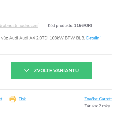
robnosti hodnocení
Kód produktu:
1166/ORI
 vůz Audi Audi A4 2.0TDi 103kW BPW BLB.
Detailní
ZVOLTE VARIANTU
et
Tisk
Značka:
Garrett
Záruka
:
2 roky