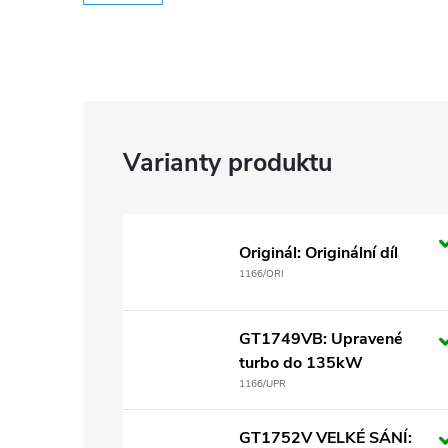
Originál: Originální díl
1166/ORI
GT1749VB: Upravené
turbo do 135kW
1166/UPR
GT1752V VELKÉ SÁNÍ: