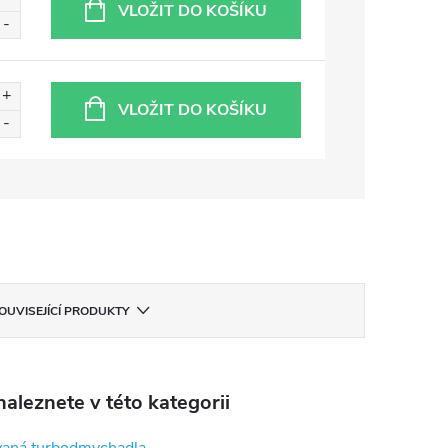
VLOŽIT DO KOŠÍKU
VLOŽIT DO KOŠÍKU
OUVISEJÍCÍ PRODUKTY
aleznete v této kategorii
aná turbodmychadla