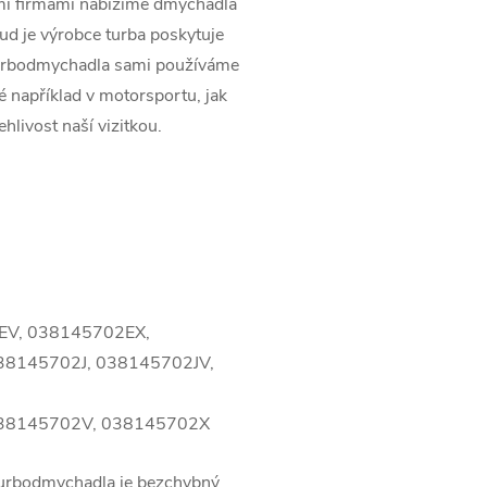
ími firmami nabízíme dmychadla
kud je výrobce turba poskytuje
turbodmychadla sami používáme
ké například v motorsportu, jak
ehlivost naší vizitkou.
EV, 038145702EX,
8145702J, 038145702JV,
38145702V, 038145702X
turbodmychadla je bezchybný