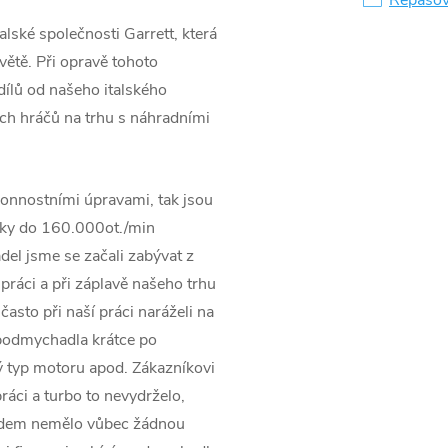
lské společnosti Garrett, která
větě. Při opravě tohoto
ílů od našeho italského
ších hráčů na trhu s náhradními
onnostními úpravami, tak jsou
ky do 160.000ot./min
el jsme se začali zabývat z
práci a při záplavě našeho trhu
asto při naší práci naráželi na
rbodmychadla krátce po
 typ motoru apod. Zákazníkovi
ráci a turbo to nevydrželo,
pádem nemělo vůbec žádnou