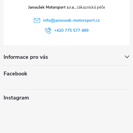
t
Janoušek Motorsport s.r.o.
í
info
@
janousek-motorsport.cz
+420 775 577 489
Informace pro vás
Facebook
Instagram