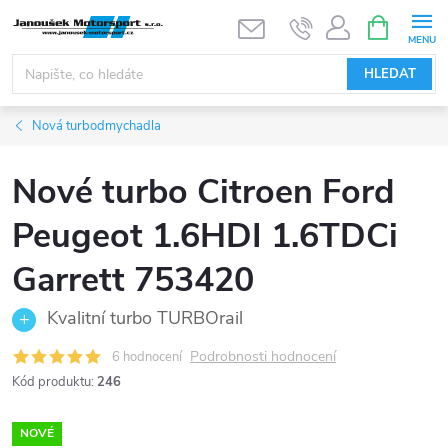
Přejít
NÁKUPNÍ
KOŠÍK
na
obsah
HLEDAT
Nová turbodmychadla
Nové turbo Citroen Ford
Peugeot 1.6HDI 1.6TDCi
Garrett 753420
Kvalitní turbo TURBOrail
Podrobnosti hodnocení
6 hodnocení
Kód produktu:
246
NOVÉ