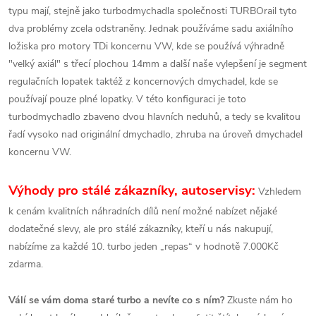
typu mají, stejně jako turbodmychadla společnosti TURBOrail tyto
dva problémy zcela odstraněny. Jednak používáme sadu axiálního
ložiska pro motory TDi koncernu VW, kde se používá výhradně
"velký axiál" s třecí plochou 14mm a další naše vylepšení je segment
regulačních lopatek taktéž z koncernových dmychadel, kde se
používají pouze plné lopatky. V této konfiguraci je toto
turbodmychadlo zbaveno dvou hlavních neduhů, a tedy se kvalitou
řadí vysoko nad originální dmychadlo, zhruba na úroveň dmychadel
koncernu VW.
Výhody pro stálé zákazníky, autoservisy:
Vzhledem
k cenám kvalitních náhradních dílů není možné nabízet nějaké
dodatečné slevy, ale pro stálé zákazníky, kteří u nás nakupují,
nabízíme za každé 10. turbo jeden „repas“ v hodnotě 7.000Kč
zdarma.
Válí se vám doma staré turbo a nevíte co s ním?
Zkuste nám ho