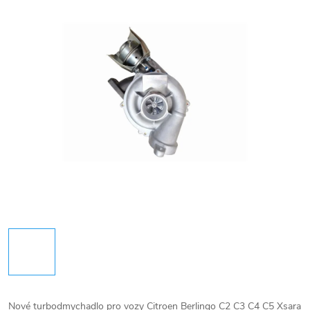
Nové turbodmychadlo pro vozy Citroen Berlingo C2 C3 C4 C5 Xsara