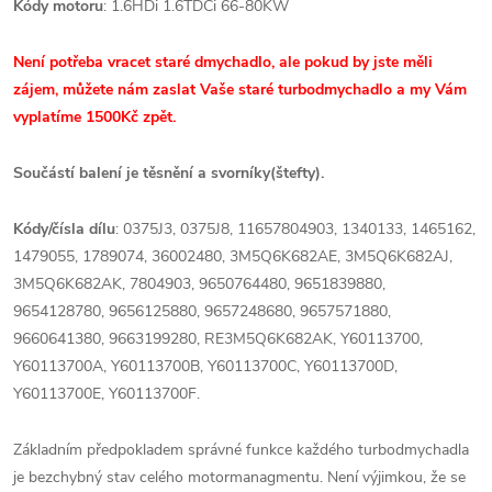
Kódy motoru
: 1.6HDi 1.6TDCi 66-80KW
Není potřeba vracet staré dmychadlo, ale pokud by jste měli
zájem, můžete nám zaslat Vaše staré turbodmychadlo a my Vám
vyplatíme 1500Kč zpět.
Součástí balení je těsnění a svorníky(štefty).
Kódy/čísla dílu
: 0375J3, 0375J8, 11657804903, 1340133, 1465162,
1479055, 1789074, 36002480, 3M5Q6K682AE, 3M5Q6K682AJ,
3M5Q6K682AK, 7804903, 9650764480, 9651839880,
9654128780, 9656125880, 9657248680, 9657571880,
9660641380, 9663199280, RE3M5Q6K682AK, Y60113700,
Y60113700A, Y60113700B, Y60113700C, Y60113700D,
Y60113700E, Y60113700F.
Základním předpokladem správné funkce každého turbodmychadla
je bezchybný stav celého motormanagmentu. Není výjimkou, že se