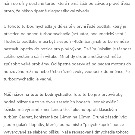
nám do dílny dostane turbo, které nemá žádnou závadu pravě třeba
proto, že někdo špatně diagnostikoval závadu.
U tohoto turbodmychadla je důležité v první řadě podtlak, který je
přiveden na pohon turbodmychadla (actuátor, pneumatický ventil).
Hodnota podtlaku musí být alespoň -450mbar, jinak turbo nemůže
nastavit lopatky do pozice pro plný výkon. Dalším úskalím je těsnost
celého systému sání i výfuku. Mnohdy drobná netěsnost může
způsobit velké problémy. Od špatné odezvy až po padání motoru do
nouzového režimu nebo třeba různé zvuky vedoucí k domněnce, že
turbodmychadlo je vadné.
Náš názor na toto turbodmychadlo
: Toto turbo je z prvovýroby
hodně ošizené a to ve dvou zásadních bodech. Jednak axiální
ložisko má výrazně zmenšenou třecí plochu oproti klasickým
turbům Garrett, konkrétně ze 14mm na 10mm. Druhá zásadní věc
jsou regulační lopatky, které jsou na místo "plných kapek" pouze
vytvarované ze slabého plíšku. Naše repasovaná dmychadla tohoto