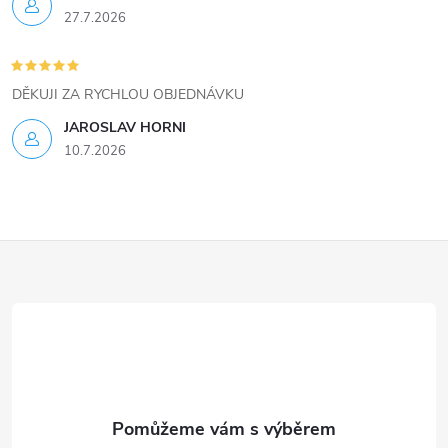
27.7.2026
DĚKUJI ZA RYCHLOU OBJEDNÁVKU
JAROSLAV HORNI
10.7.2026
Z
á
p
a