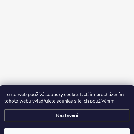
Tento web používá soubory cookie. Dalším procházením
tohoto webu vyjadřujete souhlas s jejich používáním.
Sledovat na Instagramu
Nastavení
Copyright 2026
Turbodmychadla Janoušek Motorsport s.r.o.
. Všechna
práva vyhrazena.
Upravit nastavení cookies