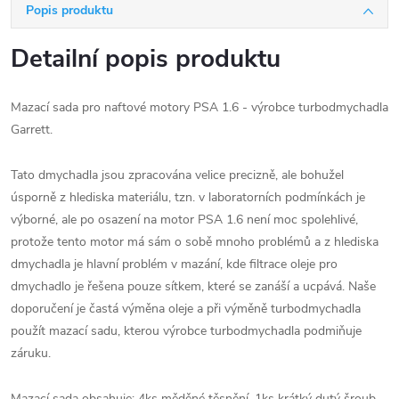
Popis produktu
Detailní popis produktu
Mazací sada pro naftové motory PSA 1.6 - výrobce turbodmychadla
Garrett.
Tato dmychadla jsou zpracována velice precizně, ale bohužel
úsporně z hlediska materiálu, tzn. v laboratorních podmínkách je
výborné, ale po osazení na motor PSA 1.6 není moc spolehlivé,
protože tento motor má sám o sobě mnoho problémů a z hlediska
dmychadla je hlavní problém v mazání, kde filtrace oleje pro
dmychadlo je řešena pouze sítkem, které se zanáší a ucpává. Naše
doporučení je častá výměna oleje a při výměně turbodmychadla
použít mazací sadu, kterou výrobce turbodmychadla podmiňuje
záruku.
Mazací sada obsahuje: 4ks měděné těsnění, 1ks krátký dutý šroub,