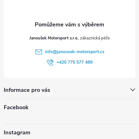
p
a
t
Janoušek Motorsport s.r.o.
í
info
@
janousek-motorsport.cz
+420 775 577 489
Informace pro vás
Facebook
Instagram