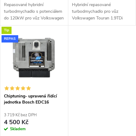
u
Repasované hybridní
Hybridní repasované
u
turbodmychadlo s potenciálem
turbodmychadlo pro vůz
k
do 120kW pro vůz Volkswagen
Volkswagen Touran 1.9TDi
k
Touran 1.9TDi 77kW BXE BKC
77kW BXE BKC BJB s
Tip
BJB Garrett 751851
kompresorovou skříní z Fabie
t
GT1649VA.
RS KKK 54399700022.
REPAS
t
ů
ů
Chiptuning- upravená řídící
jednotka Bosch EDC16
3 719 Kč bez DPH
4 500 Kč
Skladem