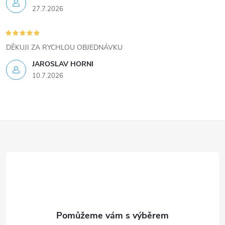
u
27.7.2026
DĚKUJI ZA RYCHLOU OBJEDNÁVKU
JAROSLAV HORNI
10.7.2026
Z
á
p
a