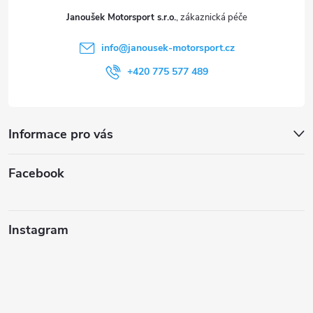
t
Janoušek Motorsport s.r.o.
í
info
@
janousek-motorsport.cz
+420 775 577 489
Informace pro vás
Facebook
Instagram