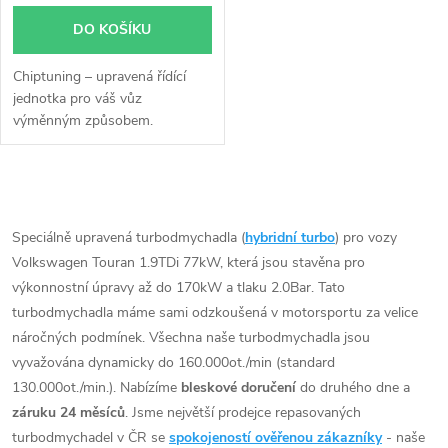
DO KOŠÍKU
Chiptuning – upravená řídící
jednotka pro váš vůz
výměnným způsobem.
O
v
Speciálně upravená turbodmychadla (
hybridní turbo
) pro vozy
Volkswagen Touran 1.9TDi 77kW, která jsou stavěna pro
l
výkonnostní úpravy až do 170kW a tlaku 2.0Bar. Tato
á
turbodmychadla máme sami odzkoušená v motorsportu za velice
náročných podmínek. Všechna naše turbodmychadla jsou
d
vyvažována dynamicky do 160.000ot./min (standard
130.000ot./min.). Nabízíme
bleskové doručení
do druhého dne a
a
záruku 24 měsíců
. Jsme největší prodejce repasovaných
c
turbodmychadel v ČR se
spokojeností ověřenou zákazníky
- naše