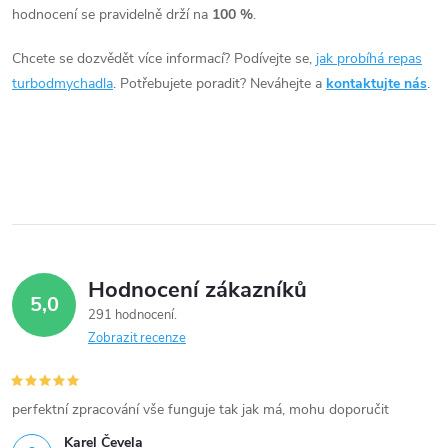
hodnocení se pravidelně drží na
100 %
.
í
Chcete se dozvědět více informací? Podívejte se,
jak probíhá repas
p
turbodmychadla
. Potřebujete poradit? Neváhejte a
kontaktujte nás
.
r
v
k
y
v
Hodnocení zákazníků
5,0
ý
291 hodnocení
Zobrazit recenze
p
i
perfektní zpracování vše funguje tak jak má, mohu doporučit
s
Karel Čevela