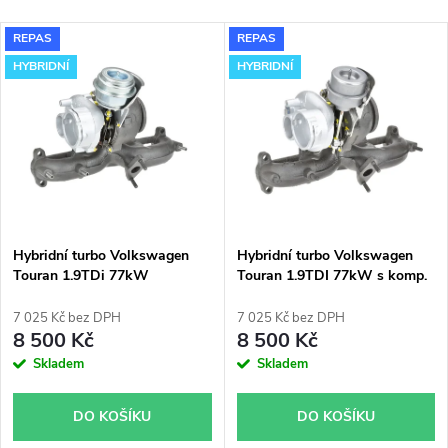
a
Nejlevnější
V
REPAS
REPAS
Nejdražší
z
HYBRIDNÍ
HYBRIDNÍ
ý
Nejprodávanější
e
p
Abecedně
n
i
í
s
p
Hybridní turbo Volkswagen
Hybridní turbo Volkswagen
Touran 1.9TDi 77kW
Touran 1.9TDI 77kW s komp.
p
GT1649VA 751851
skříní Fabia RS KKK
r
54399700022 54399700011
7 025 Kč bez DPH
7 025 Kč bez DPH
r
8 500 Kč
8 500 Kč
o
Skladem
Skladem
o
d
DO KOŠÍKU
DO KOŠÍKU
d