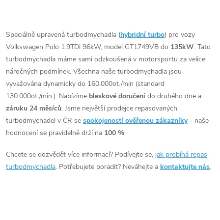
t
např. chiptuning. Pro vůz
t
O
Volkswagen Polo 1.9TDi 96kW
ů
ASZ.
v
Speciálně upravená turbodmychadla (
hybridní turbo
) pro vozy
ů
Volkswagen Polo 1.9TDi 96kW, model GT1749VB do
135kW
. Tato
l
turbodmychadla máme sami odzkoušená v motorsportu za velice
á
náročných podmínek. Všechna naše turbodmychadla jsou
vyvažována dynamicky do 160.000ot./min (standard
d
130.000ot./min.). Nabízíme
bleskové doručení
do druhého dne a
záruku 24 měsíců
. Jsme největší prodejce repasovaných
a
turbodmychadel v ČR se
spokojeností ověřenou zákazníky
- naše
c
hodnocení se pravidelně drží na
100 %
.
í
Chcete se dozvědět více informací? Podívejte se,
jak probíhá repas
turbodmychadla
. Potřebujete poradit? Neváhejte a
kontaktujte nás
.
p
r
v