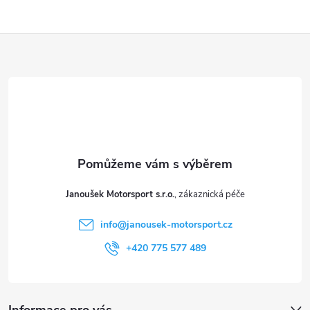
Z
á
p
a
t
Janoušek Motorsport s.r.o.
í
info
@
janousek-motorsport.cz
+420 775 577 489
Informace pro vás