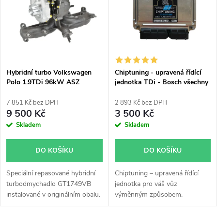
e
p
Abecedně
n
i
í
s
p
Hybridní turbo Volkswagen
Chiptuning - upravená řídící
Polo 1.9TDi 96kW ASZ
jednotka TDi - Bosch všechny
p
GT1749VB
typy skladem
r
7 851 Kč bez DPH
2 893 Kč bez DPH
r
9 500 Kč
3 500 Kč
o
Skladem
Skladem
o
d
DO KOŠÍKU
DO KOŠÍKU
d
u
Speciální repasované hybridní
Chiptuning – upravená řídící
u
turbodmychadlo GT1749VB
jednotka pro váš vůz
k
instalované v originálním obalu.
výměnným způsobem.
k
Vhodné zejména k
výkonnostním úpravám jako