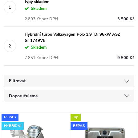
typy skladem
Skladem
2 893 Kč bez DPH
3 500 Kč
Hybridní turbo Volkswagen Polo 1.9TDi 96kW ASZ
GT1749VB
Skladem
7 851 Kč bez DPH
9 500 Kč
Filtrovat
Ř
Doporučujeme
a
Nejlevnější
V
REPAS
Tip
Nejdražší
z
HYBRIDNÍ
REPAS
ý
Nejprodávanější