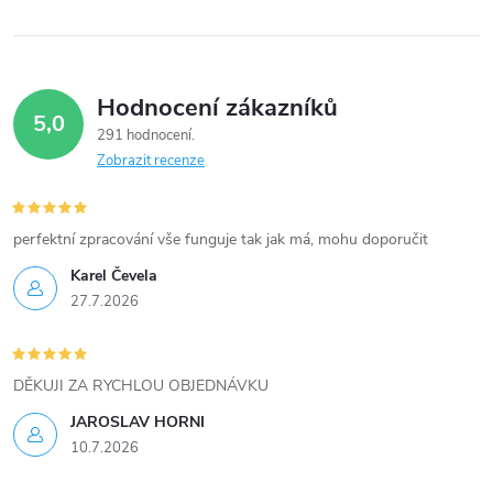
k
y
Hodnocení zákazníků
v
5,0
291 hodnocení
ý
Zobrazit recenze
p
i
perfektní zpracování vše funguje tak jak má, mohu doporučit
Karel Čevela
s
27.7.2026
u
DĚKUJI ZA RYCHLOU OBJEDNÁVKU
JAROSLAV HORNI
10.7.2026