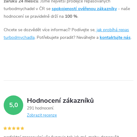
záruku 24 měsíců
. Jsme největší prodejce repasovaných
a
turbodmychadel v ČR se
spokojeností ověřenou zákazníky
- naše
c
hodnocení se pravidelně drží na
100 %
.
í
Chcete se dozvědět více informací? Podívejte se,
jak probíhá repas
turbodmychadla
. Potřebujete poradit? Neváhejte a
kontaktujte nás
.
p
r
v
k
y
Hodnocení zákazníků
v
5,0
291 hodnocení
ý
Zobrazit recenze
p