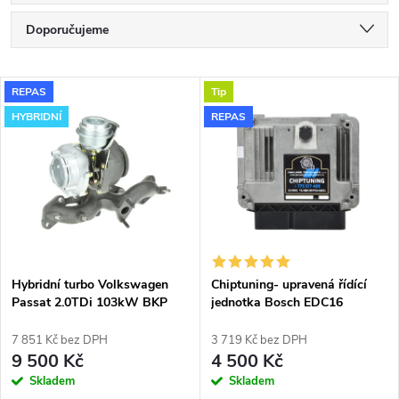
Ř
Doporučujeme
a
Nejlevnější
V
REPAS
Tip
Nejdražší
z
HYBRIDNÍ
REPAS
ý
Nejprodávanější
e
p
Abecedně
n
i
í
s
p
Hybridní turbo Volkswagen
Chiptuning- upravená řídící
Passat 2.0TDi 103kW BKP
jednotka Bosch EDC16
p
GT1749VB v obalu GT1749VA
r
7 851 Kč bez DPH
3 719 Kč bez DPH
r
9 500 Kč
4 500 Kč
o
Skladem
Skladem