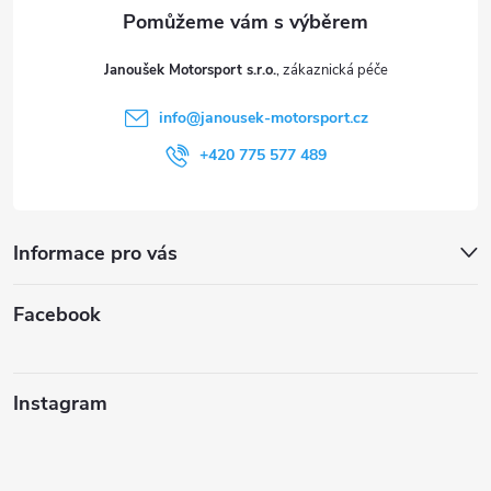
a
t
Janoušek Motorsport s.r.o.
í
info
@
janousek-motorsport.cz
+420 775 577 489
Informace pro vás
Facebook
Instagram