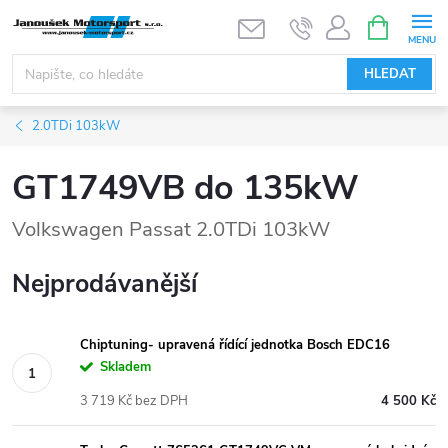
Přejít
NÁKUPNÍ
KOŠÍK
na
obsah
HLEDAT
2.0TDi 103kW
GT1749VB do 135kW
Volkswagen Passat 2.0TDi 103kW
Nejprodávanější
Chiptuning- upravená řídící jednotka Bosch EDC16
Skladem
3 719 Kč bez DPH
4 500 Kč