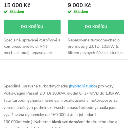
15 000 Kč
9 000 Kč
Skladem
Skladem
DO KOŠÍKU
DO KOŠÍKU
Speciálně upravené (turbínové a
Repasované turbodmychadlo
kompresorové kolo, VNT
pro motory 2.0TDi 103kW (
s
mechanismus), repasované
filtrem pevných částic
), které je
turbodmychadlo Garrett
upravené pro vyšší výkon.
765261 GT1752V do 180KW v
Turbína, kompresor i
originálním obalu. Vzhledem k
mechanismus VNT je z verze
O
použitému originálnímu obalu
125KW. Pro montáž není třeba
pasuje turbodmychadlo bez
žádných úprav na voze, vše
v
Speciálně upravená turbodmychadla (
hybridní turbo
) pro vozy
jakýchkoli úprav nebo zásahů
pasuje.
Volkswagen Passat 2.0TDi 103kW, model GT1749VB do
135kW
.
l
na voze.
Tato turbodmychadla máme sami odzkoušená v motorsportu za
á
velice náročných podmínek. Všechna naše turbodmychadla jsou
vyvažována dynamicky do 160.000ot./min (standard
d
130.000ot./min.). Nabízíme
bleskové doručení
do druhého dne a