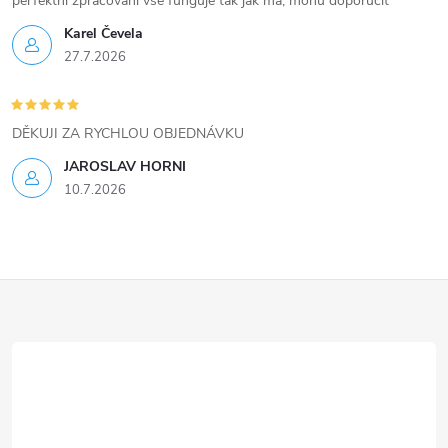
i
perfektní zpracování vše funguje tak jak má, mohu doporučit
Karel Čevela
s
27.7.2026
u
DĚKUJI ZA RYCHLOU OBJEDNÁVKU
JAROSLAV HORNI
10.7.2026
Z
á
p