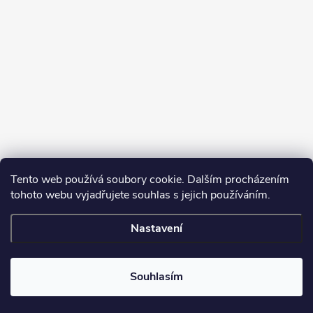
Tento web používá soubory cookie. Dalším procházením
tohoto webu vyjadřujete souhlas s jejich používáním.
Sledovat na Instagramu
Nastavení
Copyright 2026
Turbodmychadla Janoušek Motorsport s.r.o.
. Všechna
práva vyhrazena.
Upravit nastavení cookies
Souhlasím
Vytvořil Shoptet