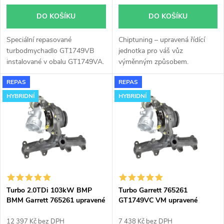
o
d
DO KOŠÍKU
DO KOŠÍKU
d
u
Speciální repasované
Chiptuning – upravená řídící
u
turbodmychadlo GT1749VB
jednotka pro váš vůz
k
instalované v obalu GT1749VA.
výměnným způsobem.
k
Vhodné zejména k
REPAS
REPAS
výkonnostním úpravám jako
t
např. chiptuning. Pro vůz
HYBRIDNÍ
HYBRIDNÍ
t
Volkswagen Passat 2.0TDi
ů
103kW BKP.
ů
Turbo 2.0TDi 103kW BMP
Turbo Garrett 765261
BMM Garrett 765261 upravené
GT1749VC VM upravené
modifikované hybridní do
hybridní modifikované
180KW
12 397 Kč bez DPH
7 438 Kč bez DPH