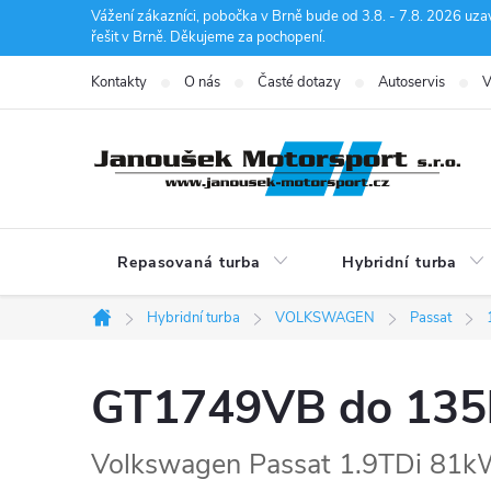
Přejít
Vážení zákazníci, pobočka v Brně bude od 3.8. - 7.8. 2026 uza
řešit v Brně. Děkujeme za pochopení.
na
obsah
Kontakty
O nás
Časté dotazy
Autoservis
V
Repasovaná turba
Hybridní turba
Hybridní turba
VOLKSWAGEN
Passat
Domů
GT1749VB do 13
Volkswagen Passat 1.9TDi 81