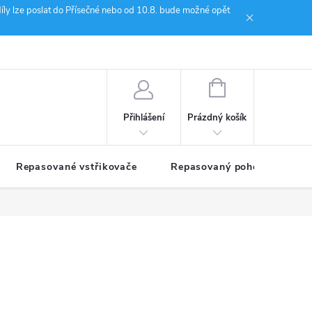
íly lze poslat do Přísečné nebo od 10.8. bude možné opět
ion Janoušek Motorsport Český Krumlov
NÁKUPNÍ
KOŠÍK
Prázdný košík
Přihlášení
Repasované vstřikovače
Repasovaný pohon TDM