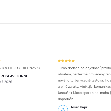
ZA RYCHLOU OBJEDNÁVKU
Turbo dodáno po objednání prakti
obratem, perfektně provedený rep
AROSLAV HORNI
nového turba, včetně testovacího 
0.7.2026
a plné záruky. Vinikající komunika
Janoušek Motorsport s.r.o. mohu 
doporučit.
Josef Kapr