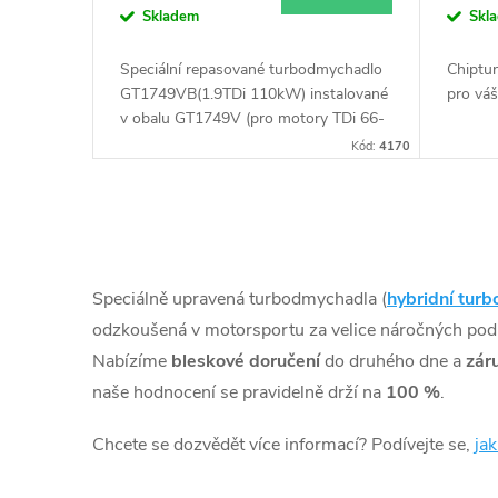
k
Skladem
Skl
d
t
Speciální repasované turbodmychadlo
Chiptun
u
GT1749VB(1.9TDi 110kW) instalované
pro vá
ů
v obalu GT1749V (pro motory TDi 66-
85KW). Vhodné zejména k
k
Kód:
4170
výkonnostním úpravám jako např.
chiptuning. Pro vůz Volkswagen
t
Passat 1.9TDi 81kW AVG AFN.
O
ů
v
Speciálně upravená turbodmychadla (
hybridní turb
l
odzkoušená v motorsportu za velice náročných po
Nabízíme
bleskové doručení
do druhého dne a
zár
á
naše hodnocení se pravidelně drží na
100 %
.
d
Chcete se dozvědět více informací? Podívejte se,
ja
a