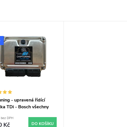
S
ning - upravená řídící
tka TDi - Bosch všechny
skladem
č bez DPH
0 Kč
DO KOŠÍKU