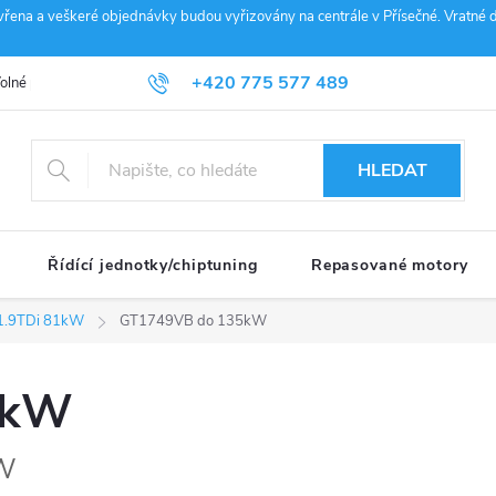
vřena a veškeré objednávky budou vyřizovány na centrále v Přísečné. Vratné d
+420 775 577 489
olné pozice
Obchodní podmínky
Reklamace
GDPR
Penz
info@janousek-motorsport.cz
HLEDAT
Řídící jednotky/chiptuning
Repasované motory
1.9TDi 81kW
GT1749VB do 135kW
5kW
kW