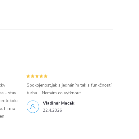
cky
Spokojenost,jak s jednáním tak s funkčností
as - stav
turba.... Nemám co vytknout
protokolu
Vladimír Macák
ce. Firmu
22.4.2026
jen