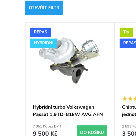
z
OTEVŘÍT FILTR
e
V
n
REPAS
Tip
ý
í
HYBRIDNÍ
REPA
p
p
i
r
s
o
p
d
Hybridní turbo Volkswagen
Chiptu
Passat 1.9TDi 81kW AVG AFN
jedno
r
u
GT1749VB v obalu GT1749V
typy 
7 851 Kč bez DPH
2 893 K
o
9 500 Kč
DO KOŠÍKU
3 50