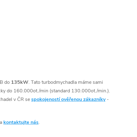
VB do
135kW
. Tato turbodmychadla máme sami
ky do 160.000ot./min (standard 130.000ot./min.).
chadel v ČR se
spokojeností ověřenou zákazníky
-
 a
kontaktujte nás
.