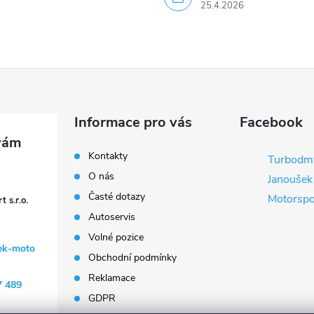
25.4.2026
Informace pro vás
Facebook
Kontakty
Turbodm
O nás
Janoušek
Časté dotazy
Motorspor
 s.r.o.
Autoservis
Volné pozice
ek-moto
Obchodní podmínky
Reklamace
7 489
GDPR