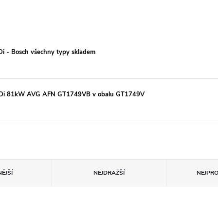
TDi - Bosch všechny typy skladem
.9TDi 81kW AVG AFN GT1749VB v obalu GT1749V
ĚJŠÍ
NEJDRAŽŠÍ
NEJPR