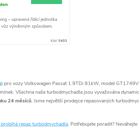
adem
ing – upravená řídící jednotka
š vůz výměnným způsobem.
Kód:
5403
o
) pro vozy Volkswagen Passat 1.9TDi 81kW, model GT1749
dmínek. Všechna naše turbodmychadla jsou vyvažována dynamic
uku 24 měsíců
. Jsme největší prodejce repasovaných turbodmy
k probíhá repas turbodmychadla
. Potřebujete poradit? Neváhejte