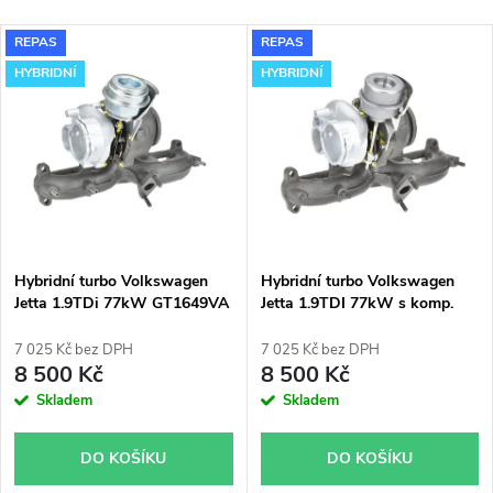
a
Nejlevnější
V
REPAS
REPAS
Nejdražší
z
HYBRIDNÍ
HYBRIDNÍ
ý
Nejprodávanější
e
p
Abecedně
n
i
í
s
p
Hybridní turbo Volkswagen
Hybridní turbo Volkswagen
Jetta 1.9TDi 77kW GT1649VA
Jetta 1.9TDI 77kW s komp.
p
751851
skříní Fabia RS KKK
r
54399700022 54399700011
7 025 Kč bez DPH
7 025 Kč bez DPH
r
8 500 Kč
8 500 Kč
o
Skladem
Skladem
o
d
DO KOŠÍKU
DO KOŠÍKU
d