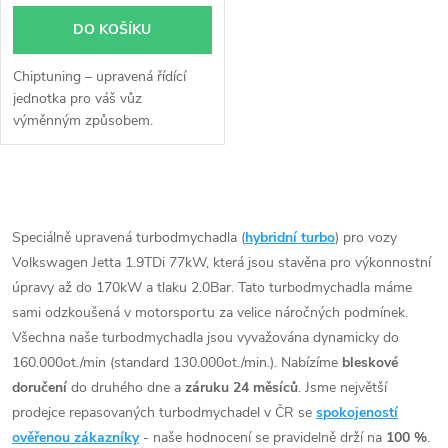
DO KOŠÍKU
Chiptuning – upravená řídící
jednotka pro váš vůz
výměnným způsobem.
O
v
Speciálně upravená turbodmychadla (
hybridní turbo
) pro vozy
Volkswagen Jetta 1.9TDi 77kW, která jsou stavěna pro výkonnostní
l
úpravy až do 170kW a tlaku 2.0Bar. Tato turbodmychadla máme
á
sami odzkoušená v motorsportu za velice náročných podmínek.
Všechna naše turbodmychadla jsou vyvažována dynamicky do
d
160.000ot./min (standard 130.000ot./min.). Nabízíme
bleskové
doručení
do druhého dne a
záruku 24 měsíců
. Jsme největší
a
prodejce repasovaných turbodmychadel v ČR se
spokojeností
c
ověřenou zákazníky
- naše hodnocení se pravidelně drží na
100 %
.