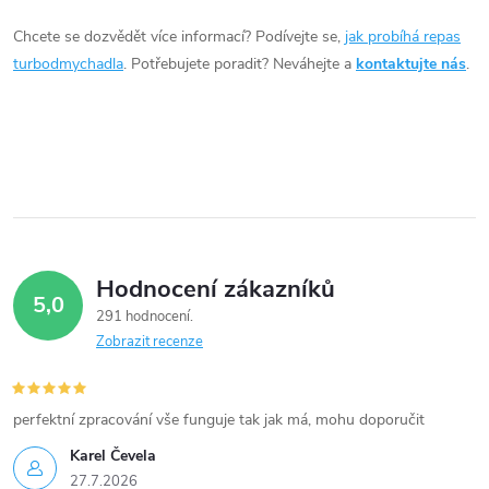
í
Chcete se dozvědět více informací? Podívejte se,
jak probíhá repas
turbodmychadla
. Potřebujete poradit? Neváhejte a
kontaktujte nás
.
p
r
v
k
y
Hodnocení zákazníků
v
5,0
291 hodnocení
ý
Zobrazit recenze
p
i
perfektní zpracování vše funguje tak jak má, mohu doporučit
Karel Čevela
s
27.7.2026