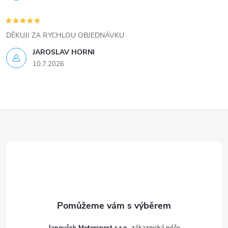
u
DĚKUJI ZA RYCHLOU OBJEDNÁVKU
JAROSLAV HORNI
10.7.2026
Z
á
p
a
t