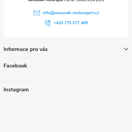
Janoušek Motorsport s.r.o.
í
info
@
janousek-motorsport.cz
+420 775 577 489
Informace pro vás
Facebook
Instagram