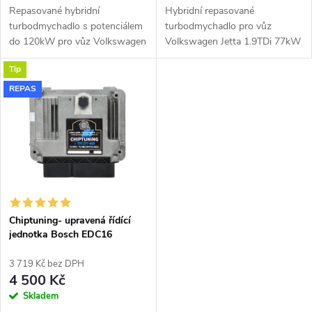
u
Repasované hybridní
Hybridní repasované
u
turbodmychadlo s potenciálem
turbodmychadlo pro vůz
k
do 120kW pro vůz Volkswagen
Volkswagen Jetta 1.9TDi 77kW
k
Jetta 1.9TDi 77kW BXE BKC
BXE BKC BJB s kompresorovou
Tip
BJB Garrett 751851
skříní z Fabie RS KKK
t
GT1649VA.
54399700022.
REPAS
t
ů
ů
Chiptuning- upravená řídící
jednotka Bosch EDC16
3 719 Kč bez DPH
4 500 Kč
Skladem