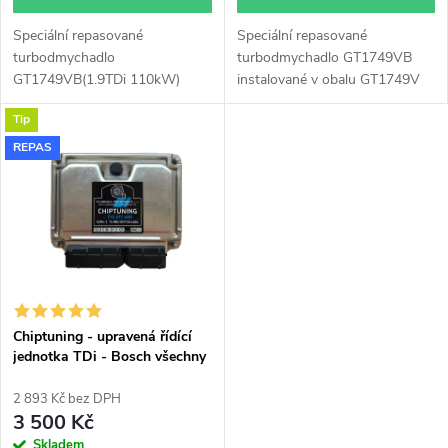
d
u
Speciální repasované
Speciální repasované
u
turbodmychadlo
turbodmychadlo GT1749VB
k
GT1749VB(1.9TDi 110kW)
instalované v obalu GT1749V
k
instalované v obalu GT1749V
(pro motory TDi 66-85KW).
Tip
(pro motory TDi 66-85KW).
Vhodné zejména k
t
Vhodné zejména k
výkonnostním úpravám jako
REPAS
t
výkonnostním úpravám jako
např. chiptuning. Pro vůz
ů
např. chiptuning. Pro vůz
Volkswagen Golf 1.9TDi 81kW
ů
Volkswagen Golf 1.9TDi 81kW
AHF ASV.
AFN.
Chiptuning - upravená řídící
jednotka TDi - Bosch všechny
typy skladem
2 893 Kč bez DPH
3 500 Kč
Skladem