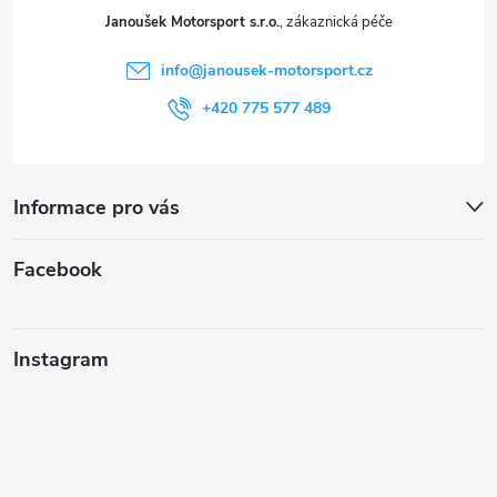
t
Janoušek Motorsport s.r.o.
í
info
@
janousek-motorsport.cz
+420 775 577 489
Informace pro vás
Facebook
Instagram