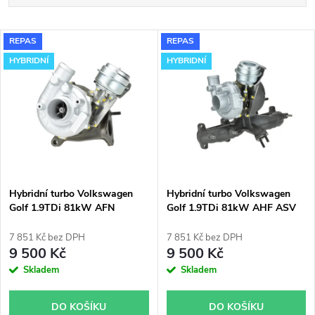
a
Nejlevnější
V
REPAS
REPAS
Nejdražší
z
HYBRIDNÍ
HYBRIDNÍ
ý
Nejprodávanější
e
p
Abecedně
n
i
í
s
p
Hybridní turbo Volkswagen
Hybridní turbo Volkswagen
Golf 1.9TDi 81kW AFN
Golf 1.9TDi 81kW AHF ASV
p
GT1749VB v obalu GT1749V
GT1749VB v obalu GT1749V
r
7 851 Kč bez DPH
7 851 Kč bez DPH
r
9 500 Kč
9 500 Kč
o
Skladem
Skladem
o
d
DO KOŠÍKU
DO KOŠÍKU