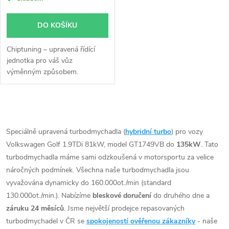
DO KOŠÍKU
Chiptuning – upravená řídící
jednotka pro váš vůz
výměnným způsobem.
O
v
Speciálně upravená turbodmychadla (
hybridní turbo
) pro vozy
Volkswagen Golf 1.9TDi 81kW, model GT1749VB do
135kW
. Tato
l
turbodmychadla máme sami odzkoušená v motorsportu za velice
á
náročných podmínek. Všechna naše turbodmychadla jsou
vyvažována dynamicky do 160.000ot./min (standard
d
130.000ot./min.). Nabízíme
bleskové doručení
do druhého dne a
záruku 24 měsíců
. Jsme největší prodejce repasovaných
a
turbodmychadel v ČR se
spokojeností ověřenou zákazníky
- naše