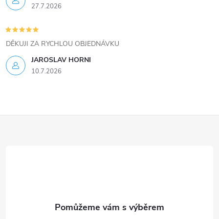
s
27.7.2026
u
DĚKUJI ZA RYCHLOU OBJEDNÁVKU
JAROSLAV HORNI
10.7.2026
Z
á
p
a