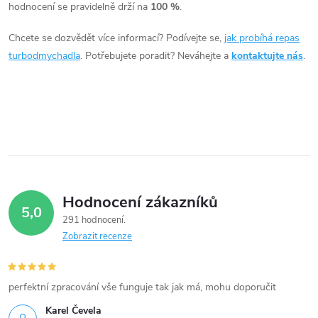
c
hodnocení se pravidelně drží na
100 %
.
í
Chcete se dozvědět více informací? Podívejte se,
jak probíhá repas
turbodmychadla
. Potřebujete poradit? Neváhejte a
kontaktujte nás
.
p
r
v
k
y
Hodnocení zákazníků
v
5,0
291 hodnocení
ý
Zobrazit recenze
p
i
perfektní zpracování vše funguje tak jak má, mohu doporučit
Karel Čevela