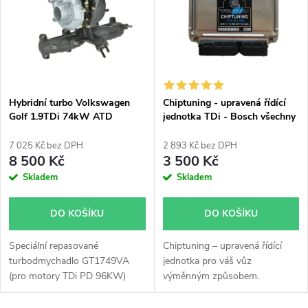
e
p
Abecedně
n
i
í
s
p
Hybridní turbo Volkswagen
Chiptuning - upravená řídící
Golf 1.9TDi 74kW ATD
jednotka TDi - Bosch všechny
p
GT1749VA v obalu GT1749V
typy skladem
r
7 025 Kč bez DPH
2 893 Kč bez DPH
r
8 500 Kč
3 500 Kč
o
Skladem
Skladem
o
d
DO KOŠÍKU
DO KOŠÍKU
d
u
Speciální repasované
Chiptuning – upravená řídící
u
turbodmychadlo GT1749VA
jednotka pro váš vůz
k
(pro motory TDi PD 96KW)
výměnným způsobem.
k
instalované v obalu GT1749V
(pro motory TDi 66-85KW).