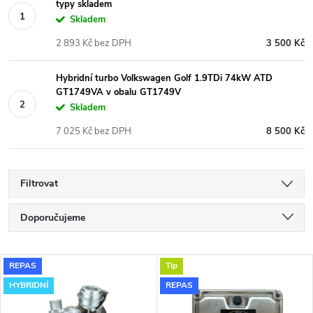
typy skladem
Skladem
2 893 Kč bez DPH
3 500 Kč
Hybridní turbo Volkswagen Golf 1.9TDi 74kW ATD
GT1749VA v obalu GT1749V
Skladem
7 025 Kč bez DPH
8 500 Kč
Filtrovat
Ř
Doporučujeme
a
Nejlevnější
V
REPAS
Tip
Nejdražší
z
HYBRIDNÍ
REPAS
ý
Nejprodávanější