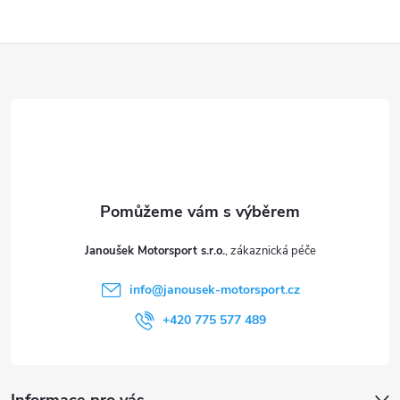
Z
á
p
a
t
Janoušek Motorsport s.r.o.
í
info
@
janousek-motorsport.cz
+420 775 577 489
Informace pro vás