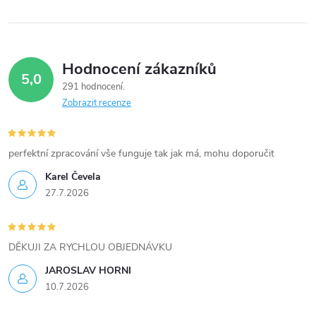
k
y
Hodnocení zákazníků
v
5,0
291 hodnocení
ý
Zobrazit recenze
p
i
perfektní zpracování vše funguje tak jak má, mohu doporučit
Karel Čevela
s
27.7.2026
u
DĚKUJI ZA RYCHLOU OBJEDNÁVKU
JAROSLAV HORNI
10.7.2026