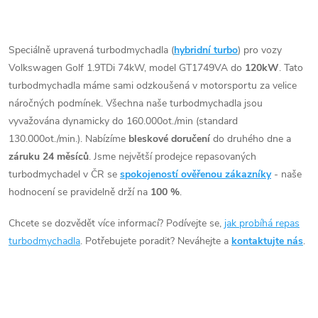
t
Vhodné zejména k
t
O
výkonnostním úpravám jako
ů
např. chiptuning. Pro vůz
v
Speciálně upravená turbodmychadla (
hybridní turbo
) pro vozy
ů
Volkswagen Golf 1.9TDi 74kW
Volkswagen Golf 1.9TDi 74kW, model GT1749VA do
120kW
. Tato
l
ATD.
turbodmychadla máme sami odzkoušená v motorsportu za velice
á
náročných podmínek. Všechna naše turbodmychadla jsou
vyvažována dynamicky do 160.000ot./min (standard
d
130.000ot./min.). Nabízíme
bleskové doručení
do druhého dne a
záruku 24 měsíců
. Jsme největší prodejce repasovaných
a
turbodmychadel v ČR se
spokojeností ověřenou zákazníky
- naše
c
hodnocení se pravidelně drží na
100 %
.
í
Chcete se dozvědět více informací? Podívejte se,
jak probíhá repas
turbodmychadla
. Potřebujete poradit? Neváhejte a
kontaktujte nás
.
p
r
v