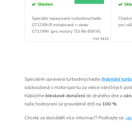
k
Skladem
Skl
d
t
Speciální repasované turbodmychadlo
Chiptun
u
GT1749VB instalované v obalu
pro vá
ů
GT1749V (pro motory TDi 66-85KW).
Vhodné zejména k výkonnostním
k
Kód:
4113
úpravám jako např. chiptuning. Pro vůz
Volkswagen Bora 1.9TDi 85kW AUY
t
AJM.
O
ů
v
Speciálně upravená turbodmychadla (
hybridní turb
l
odzkoušená v motorsportu za velice náročných po
Nabízíme
bleskové doručení
do druhého dne a
zár
á
naše hodnocení se pravidelně drží na
100 %
.
d
Chcete se dozvědět více informací? Podívejte se,
ja
a