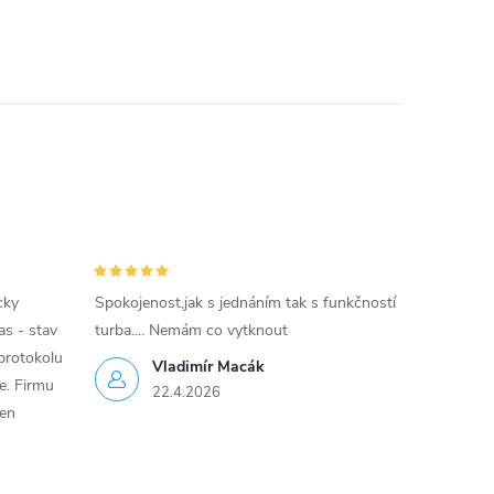
cky
Spokojenost,jak s jednáním tak s funkčností
as - stav
turba.... Nemám co vytknout
protokolu
Vladimír Macák
ce. Firmu
22.4.2026
jen