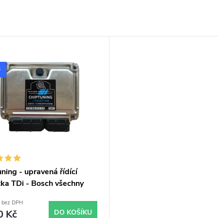
S
ning - upravená řídící
tka TDi - Bosch všechny
skladem
č bez DPH
0 Kč
DO KOŠÍKU