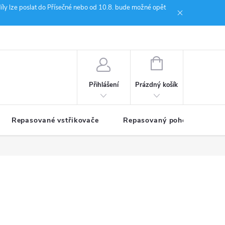
íly lze poslat do Přísečné nebo od 10.8. bude možné opět
ion Janoušek Motorsport Český Krumlov
NÁKUPNÍ
KOŠÍK
Prázdný košík
Přihlášení
Repasované vstřikovače
Repasovaný pohon TDM