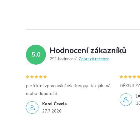
c
í
p
r
Hodnocení zákazníků
v
5,0
291 hodnocení
Zobrazit recenze
k
y
perfektní zpracování vše funguje tak jak má,
DĚKUJI 
v
mohu doporučit
J
ý
1
Karel Čevela
27.7.2026
p
i