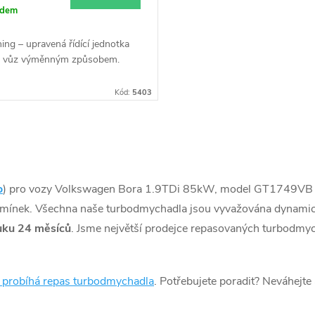
adem
ing – upravená řídící jednotka
š vůz výměnným způsobem.
Kód:
5403
o
) pro vozy Volkswagen Bora 1.9TDi 85kW, model GT1749VB
dmínek. Všechna naše turbodmychadla jsou vyvažována dynamic
uku 24 měsíců
. Jsme největší prodejce repasovaných turbodmy
k probíhá repas turbodmychadla
. Potřebujete poradit? Neváhejte