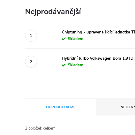
Nejprodávanější
Chiptuning - upravená řídící jednotka 
Skladem
Hybridní turbo Volkswagen Bora 1.9
Skladem
Ř
DOPORUČUJEME
NEJLEVN
a
2
položek celkem