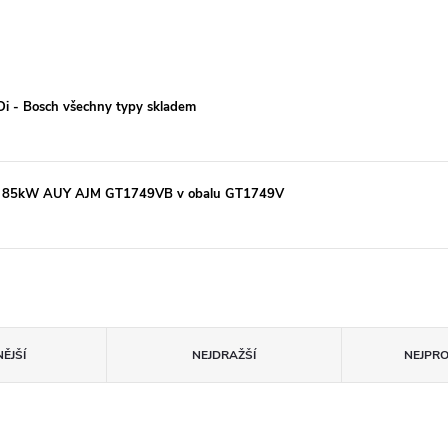
TDi - Bosch všechny typy skladem
TDi 85kW AUY AJM GT1749VB v obalu GT1749V
ĚJŠÍ
NEJDRAŽŠÍ
NEJPR