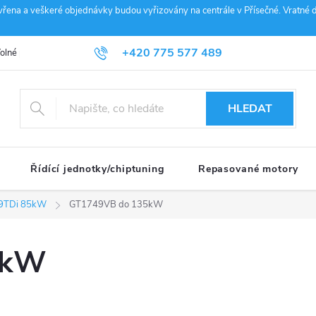
vřena a veškeré objednávky budou vyřizovány na centrále v Přísečné. Vratné d
+420 775 577 489
olné pozice
Obchodní podmínky
Reklamace
GDPR
Penz
info@janousek-motorsport.cz
HLEDAT
Řídící jednotky/chiptuning
Repasované motory
.9TDi 85kW
GT1749VB do 135kW
5kW