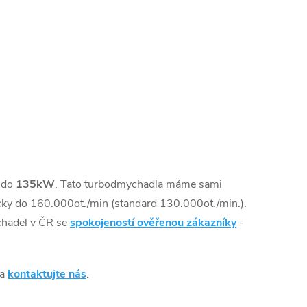
 do
135kW
. Tato turbodmychadla máme sami
ky do 160.000ot./min (standard 130.000ot./min.).
chadel v ČR se
spokojeností ověřenou zákazníky
-
 a
kontaktujte nás
.