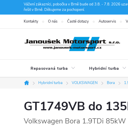
Přejít
Vážení zákazníci, pobočka v Brně bude od 3.8. - 7.8. 2026 uza
řešit v Brně. Děkujeme za pochopení.
na
obsah
Kontakty
O nás
Časté dotazy
Autoservis
V
Repasovaná turba
Hybridní turba
Hybridní turba
VOLKSWAGEN
Bora
1
Domů
GT1749VB do 13
Volkswagen Bora 1.9TDi 85kW