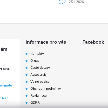
25.4.2026
Informace pro vás
Facebook
Kontakty
O nás
Časté dotazy
 s.r.o.
Autoservis
Volné pozice
ek-moto
Obchodní podmínky
Reklamace
7 489
GDPR