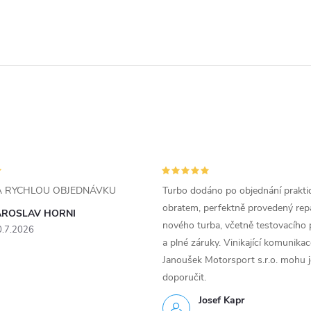
ZA RYCHLOU OBJEDNÁVKU
Turbo dodáno po objednání prakti
obratem, perfektně provedený rep
AROSLAV HORNI
nového turba, včetně testovacího 
0.7.2026
a plné záruky. Vinikající komunika
Janoušek Motorsport s.r.o. mohu 
doporučit.
Josef Kapr