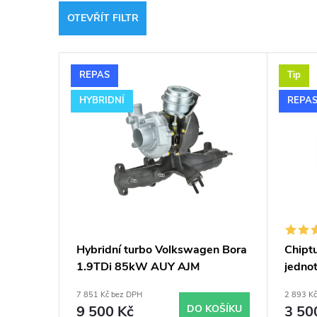
z
OTEVŘÍT FILTR
e
V
n
REPAS
Tip
ý
í
HYBRIDNÍ
REPA
p
p
i
r
s
o
p
d
Hybridní turbo Volkswagen Bora
Chiptu
1.9TDi 85kW AUY AJM
jedno
r
u
GT1749VB v obalu GT1749V
typy 
7 851 Kč bez DPH
2 893 K
o
9 500 Kč
DO KOŠÍKU
3 50