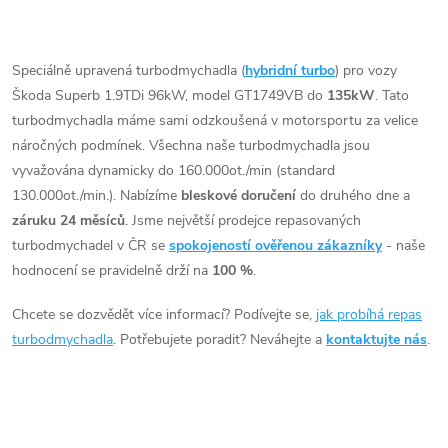
t
např. chiptuning. Pro vůz
t
O
Škoda Superb 1.9TDi 96kW
ů
AVF AWX.
v
Speciálně upravená turbodmychadla (
hybridní turbo
) pro vozy
ů
Škoda Superb 1.9TDi 96kW, model GT1749VB do
135kW
. Tato
l
turbodmychadla máme sami odzkoušená v motorsportu za velice
á
náročných podmínek. Všechna naše turbodmychadla jsou
vyvažována dynamicky do 160.000ot./min (standard
d
130.000ot./min.). Nabízíme
bleskové doručení
do druhého dne a
záruku 24 měsíců
. Jsme největší prodejce repasovaných
a
turbodmychadel v ČR se
spokojeností ověřenou zákazníky
- naše
c
hodnocení se pravidelně drží na
100 %
.
í
Chcete se dozvědět více informací? Podívejte se,
jak probíhá repas
turbodmychadla
. Potřebujete poradit? Neváhejte a
kontaktujte nás
.
p
r
v