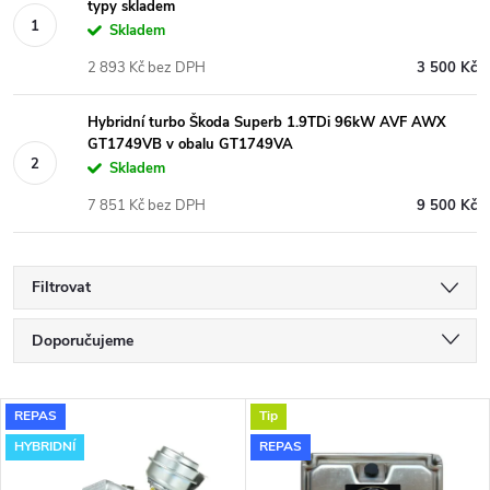
typy skladem
Skladem
2 893 Kč bez DPH
3 500 Kč
Hybridní turbo Škoda Superb 1.9TDi 96kW AVF AWX
GT1749VB v obalu GT1749VA
Skladem
7 851 Kč bez DPH
9 500 Kč
Filtrovat
Ř
Doporučujeme
a
Nejlevnější
V
REPAS
Tip
Nejdražší
z
HYBRIDNÍ
REPAS
ý
Nejprodávanější