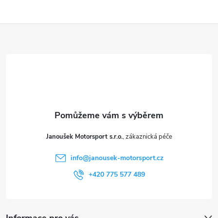
Z
á
p
a
t
Janoušek Motorsport s.r.o.
í
info
@
janousek-motorsport.cz
+420 775 577 489
Informace pro vás