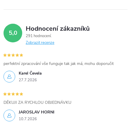
k
y
Hodnocení zákazníků
v
5,0
291 hodnocení
ý
Zobrazit recenze
p
i
perfektní zpracování vše funguje tak jak má, mohu doporučit
Karel Čevela
s
27.7.2026
u
DĚKUJI ZA RYCHLOU OBJEDNÁVKU
JAROSLAV HORNI
10.7.2026