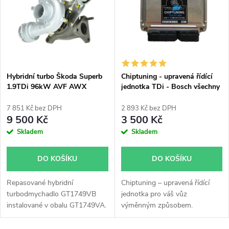
e
p
Abecedně
n
i
í
s
p
Hybridní turbo Škoda Superb
Chiptuning - upravená řídící
1.9TDi 96kW AVF AWX
jednotka TDi - Bosch všechny
p
GT1749VB v obalu GT1749VA
typy skladem
r
7 851 Kč bez DPH
2 893 Kč bez DPH
r
9 500 Kč
3 500 Kč
o
Skladem
Skladem
o
d
DO KOŠÍKU
DO KOŠÍKU
d
u
Repasované hybridní
Chiptuning – upravená řídící
u
turbodmychadlo GT1749VB
jednotka pro váš vůz
k
instalované v obalu GT1749VA.
výměnným způsobem.
k
Vhodné zejména k
výkonnostním úpravám jako