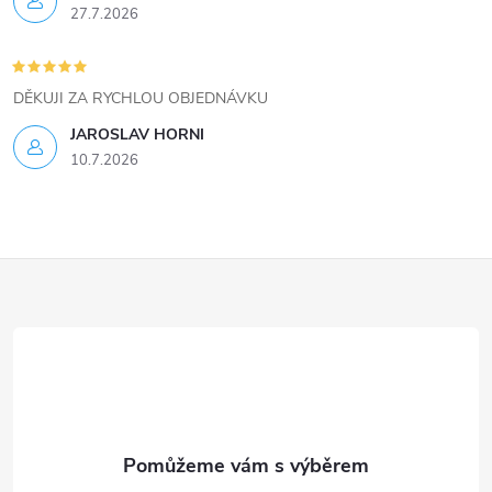
s
27.7.2026
u
DĚKUJI ZA RYCHLOU OBJEDNÁVKU
JAROSLAV HORNI
10.7.2026
Z
á
p
a