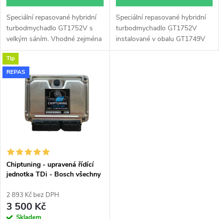
d
u
Speciální repasované hybridní
Speciální repasované hybridní
u
turbodmychadlo GT1752V s
turbodmychadlo GT1752V
k
velkým sáním. Vhodné zejména
instalované v obalu GT1749V
k
k výkonnostním úpravám jako
(pro motory TDi 66-85KW).
Tip
např. chiptuning. Pro vůz
Vhodné zejména k
t
Škoda Octavia 1.9TDi 74kW
výkonnostním úpravám jako
REPAS
t
ATD.
např. chiptuning. Pro vůz
ů
Škoda Octavia 1.9TDi 74kW
ů
ATD.
Chiptuning - upravená řídící
jednotka TDi - Bosch všechny
typy skladem
2 893 Kč bez DPH
3 500 Kč
Skladem