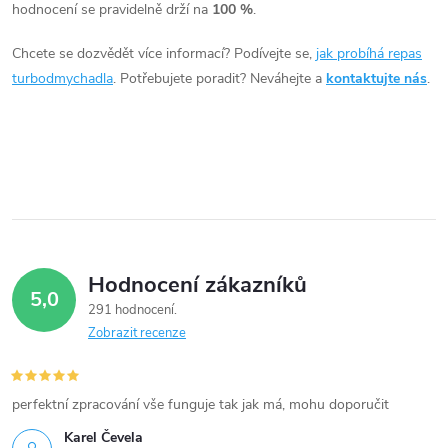
c
hodnocení se pravidelně drží na
100 %
.
í
Chcete se dozvědět více informací? Podívejte se,
jak probíhá repas
turbodmychadla
. Potřebujete poradit? Neváhejte a
kontaktujte nás
.
p
r
v
k
y
Hodnocení zákazníků
v
5,0
291 hodnocení
ý
Zobrazit recenze
p
i
perfektní zpracování vše funguje tak jak má, mohu doporučit
Karel Čevela