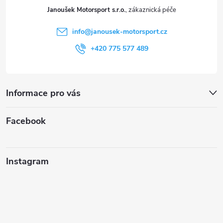
t
Janoušek Motorsport s.r.o.
í
info
@
janousek-motorsport.cz
+420 775 577 489
Informace pro vás
Facebook
Instagram