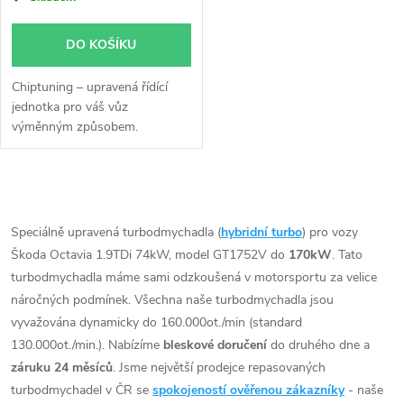
DO KOŠÍKU
Chiptuning – upravená řídící
jednotka pro váš vůz
výměnným způsobem.
O
v
Speciálně upravená turbodmychadla (
hybridní turbo
) pro vozy
Škoda Octavia 1.9TDi 74kW, model GT1752V do
170kW
. Tato
l
turbodmychadla máme sami odzkoušená v motorsportu za velice
á
náročných podmínek. Všechna naše turbodmychadla jsou
vyvažována dynamicky do 160.000ot./min (standard
d
130.000ot./min.). Nabízíme
bleskové doručení
do druhého dne a
záruku 24 měsíců
. Jsme největší prodejce repasovaných
a
turbodmychadel v ČR se
spokojeností ověřenou zákazníky
- naše