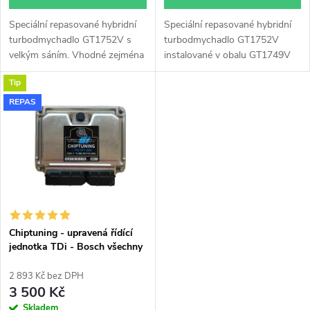
d
u
Speciální repasované hybridní
Speciální repasované hybridní
u
turbodmychadlo GT1752V s
turbodmychadlo GT1752V
k
velkým sáním. Vhodné zejména
instalované v obalu GT1749V
k
k výkonnostním úpravám jako
(pro motory TDi 66-85KW).
Tip
např. chiptuning. Pro vůz
Vhodné zejména k
t
Škoda Fabia 1.9TDi 74kW ATD.
výkonnostním úpravám jako
REPAS
t
např. chiptuning. Pro vůz
ů
Škoda Fabia 1.9TDi 74kW ATD.
ů
Chiptuning - upravená řídící
jednotka TDi - Bosch všechny
typy skladem
2 893 Kč bez DPH
3 500 Kč
Skladem