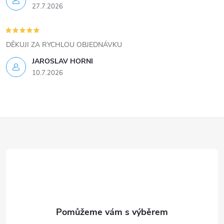
s
27.7.2026
u
DĚKUJI ZA RYCHLOU OBJEDNÁVKU
JAROSLAV HORNI
10.7.2026
Z
á
p
a