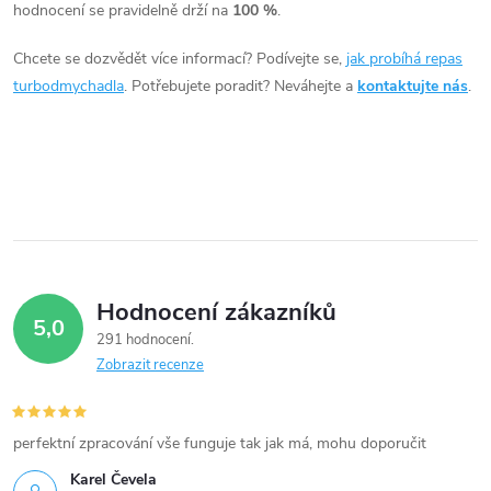
c
hodnocení se pravidelně drží na
100 %
.
í
Chcete se dozvědět více informací? Podívejte se,
jak probíhá repas
turbodmychadla
. Potřebujete poradit? Neváhejte a
kontaktujte nás
.
p
r
v
k
y
Hodnocení zákazníků
v
5,0
291 hodnocení
ý
Zobrazit recenze
p
i
perfektní zpracování vše funguje tak jak má, mohu doporučit
Karel Čevela