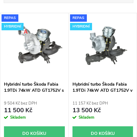
a
Nejlevnější
V
REPAS
REPAS
Nejdražší
z
HYBRIDNÍ
HYBRIDNÍ
ý
Nejprodávanější
e
p
Abecedně
n
i
í
s
p
Hybridní turbo Škoda Fabia
Hybridní turbo Škoda Fabia
1.9TDi 74kW ATD GT1752V s
1.9TDi 74kW ATD GT1752V v
p
velkým sáním
obalu GT1749V
r
9 504 Kč bez DPH
11 157 Kč bez DPH
r
11 500 Kč
13 500 Kč
o
Skladem
Skladem
o
d
DO KOŠÍKU
DO KOŠÍKU