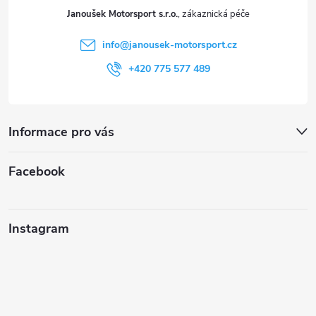
t
Janoušek Motorsport s.r.o.
í
info
@
janousek-motorsport.cz
+420 775 577 489
Informace pro vás
Facebook
Instagram