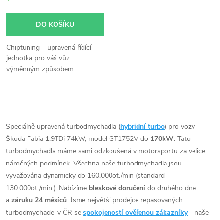
DO KOŠÍKU
Chiptuning – upravená řídící
jednotka pro váš vůz
výměnným způsobem.
O
v
Speciálně upravená turbodmychadla (
hybridní turbo
) pro vozy
Škoda Fabia 1.9TDi 74kW, model GT1752V do
170kW
. Tato
l
turbodmychadla máme sami odzkoušená v motorsportu za velice
á
náročných podmínek. Všechna naše turbodmychadla jsou
vyvažována dynamicky do 160.000ot./min (standard
d
130.000ot./min.). Nabízíme
bleskové doručení
do druhého dne
a
záruku 24 měsíců
. Jsme největší prodejce repasovaných
a
turbodmychadel v ČR se
spokojeností ověřenou zákazníky
- naše