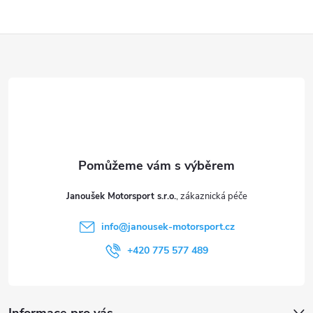
Z
á
p
a
t
Janoušek Motorsport s.r.o.
í
info
@
janousek-motorsport.cz
+420 775 577 489
Informace pro vás