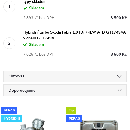
typy skladem
Skladem
2 893 Kč bez DPH
3 500 Kč
Hybridní turbo Škoda Fabia 1.9TDi 74kW ATD GT1749VA
v obalu GT1749V
Skladem
7 025 Kč bez DPH
8 500 Kč
Filtrovat
Ř
Doporučujeme
a
Nejlevnější
V
REPAS
Tip
Nejdražší
z
HYBRIDNÍ
REPAS
ý
Nejprodávanější