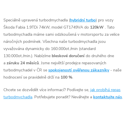
t
Vhodné zejména k
t
O
výkonnostním úpravám jako
ů
např. chiptuning. Pro vůz
v
Speciálně upravená turbodmychadla (
hybridní turbo
) pro vozy
ů
Škoda Fabia 1.9TDi 74kW ATD.
Škoda Fabia 1.9TDi 74kW, model GT1749VA do
120kW
. Tato
l
turbodmychadla máme sami odzkoušená v motorsportu za velice
á
náročných podmínek. Všechna naše turbodmychadla jsou
vyvažována dynamicky do 160.000ot./min (standard
d
130.000ot./min.). Nabízíme
bleskové doručení
do druhého dne
a
záruku 24 měsíců
. Jsme největší prodejce repasovaných
a
turbodmychadel v ČR se
spokojeností ověřenou zákazníky
- naše
c
hodnocení se pravidelně drží na
100 %
.
í
Chcete se dozvědět více informací? Podívejte se,
jak probíhá repas
turbodmychadla
. Potřebujete poradit? Neváhejte a
kontaktujte nás
.
p
r
v