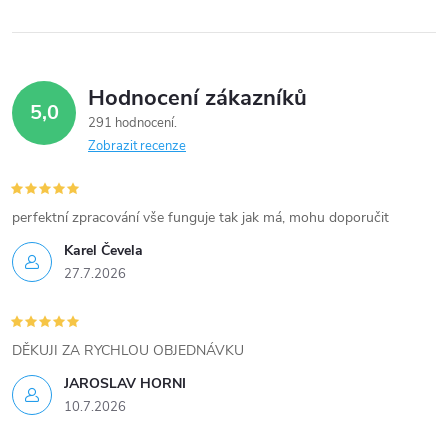
k
y
Hodnocení zákazníků
v
5,0
291 hodnocení
ý
Zobrazit recenze
p
i
perfektní zpracování vše funguje tak jak má, mohu doporučit
Karel Čevela
s
27.7.2026
u
DĚKUJI ZA RYCHLOU OBJEDNÁVKU
JAROSLAV HORNI
10.7.2026