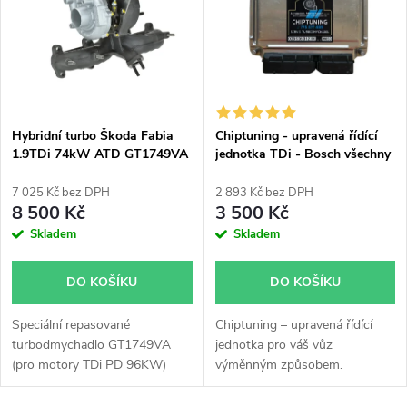
e
p
Abecedně
n
i
í
s
p
Hybridní turbo Škoda Fabia
Chiptuning - upravená řídící
1.9TDi 74kW ATD GT1749VA
jednotka TDi - Bosch všechny
p
v obalu GT1749V
typy skladem
r
7 025 Kč bez DPH
2 893 Kč bez DPH
r
8 500 Kč
3 500 Kč
o
Skladem
Skladem
o
d
DO KOŠÍKU
DO KOŠÍKU
d
u
Speciální repasované
Chiptuning – upravená řídící
u
turbodmychadlo GT1749VA
jednotka pro váš vůz
k
(pro motory TDi PD 96KW)
výměnným způsobem.
k
instalované v obalu GT1749V
(pro motory TDi 66-85KW).