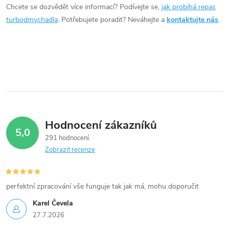
í
Chcete se dozvědět více informací? Podívejte se,
jak probíhá repas
turbodmychadla
. Potřebujete poradit? Neváhejte a
kontaktujte nás
.
p
r
v
k
y
Hodnocení zákazníků
v
5,0
291 hodnocení
ý
Zobrazit recenze
p
i
perfektní zpracování vše funguje tak jak má, mohu doporučit
Karel Čevela
s
27.7.2026