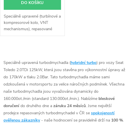
DO KOŠÍKU
Speciálně upravené (turbínové a
kompresorové kolo, VNT
mechanismus), repasované
turbodmychadlo Garrett
757042 GT1752V do 180KW v
originálním obalu. Vzhledem k
O
použitému originálnímu obalu
pasuje turbodmychadlo bez
v
Speciálně upravená turbodmychadla (
hybridní turbo
) pro vozy Seat
jakýchkoli úprav nebo zásahů
Toledo 2.0TDi 125kW, která jsou stavěna pro výkonnostní úpravy až
l
na voze.
do 170kW a tlaku 2.0Bar. Tato turbodmychadla máme sami
á
odzkoušená v motorsportu za velice náročných podmínek. Všechna
naše turbodmychadla jsou vyvažována dynamicky do
d
160.000ot./min (standard 130.000ot./min.). Nabízíme
bleskové
doručení
do druhého dne a
záruku 24 měsíců
. Jsme největší
a
prodejce repasovaných turbodmychadel v ČR se
spokojeností
c
ověřenou zákazníky
- naše hodnocení se pravidelně drží na
100 %
.