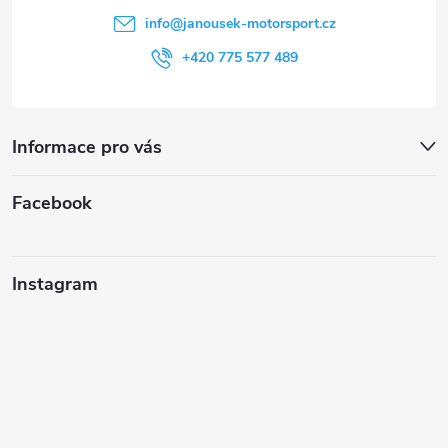
í
info
@
janousek-motorsport.cz
+420 775 577 489
Informace pro vás
Facebook
Instagram