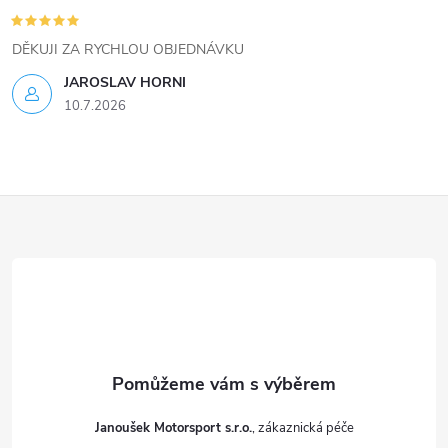
u
DĚKUJI ZA RYCHLOU OBJEDNÁVKU
JAROSLAV HORNI
10.7.2026
Z
á
p
a
t
Janoušek Motorsport s.r.o.