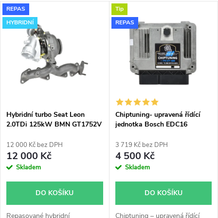
a
V
REPAS
Tip
Nejdražší
z
HYBRIDNÍ
REPAS
ý
Nejprodávanější
e
p
Abecedně
n
i
í
s
p
Hybridní turbo Seat Leon
Chiptuning- upravená řídící
2.0TDi 125kW BMN GT1752V
jednotka Bosch EDC16
p
r
12 000 Kč bez DPH
3 719 Kč bez DPH
r
12 000 Kč
4 500 Kč
o
Skladem
Skladem
o
d
DO KOŠÍKU
DO KOŠÍKU
d
Repasované hybridní
Chiptuning – upravená řídící