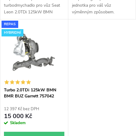
u
u
turbodmychadlo pro vůz Seat
jednotka pro váš vůz
k
Leon 2.0TDi 125kW BMN
výměnným způsobem.
k
GT1752V s velkým sáním.
REPAS
t
HYBRIDNÍ
t
ů
ů
Turbo 2.0TDi 125kW BMN
BMR BUZ Garrett 757042
upravené modifikované
hybridní do 180KW
12 397 Kč bez DPH
15 000 Kč
Skladem