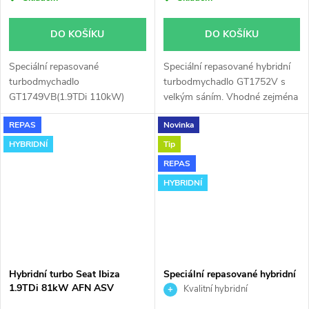
DO KOŠÍKU
DO KOŠÍKU
Speciální repasované
Speciální repasované hybridní
turbodmychadlo
turbodmychadlo GT1752V s
GT1749VB(1.9TDi 110kW)
velkým sáním. Vhodné zejména
instalované v obalu GT1749V
k výkonnostním úpravám jako
REPAS
Novinka
(pro motory TDi 66-85KW).
např. chiptuning. Pro vůz Seat
Vhodné zejména k
Ibiza 1.9TDi 81kW AFN ASV.
HYBRIDNÍ
Tip
výkonnostním úpravám jako
REPAS
např. chiptuning. Pro vůz Seat
HYBRIDNÍ
Ibiza 1.9TDi 81kW AFN ASV.
Hybridní turbo Seat Ibiza
Speciální repasované hybridní
1.9TDi 81kW AFN ASV
turbodmychadlo GTB2056VK
Kvalitní hybridní
GT1752V v obalu GT1749V
turbodmychadlo