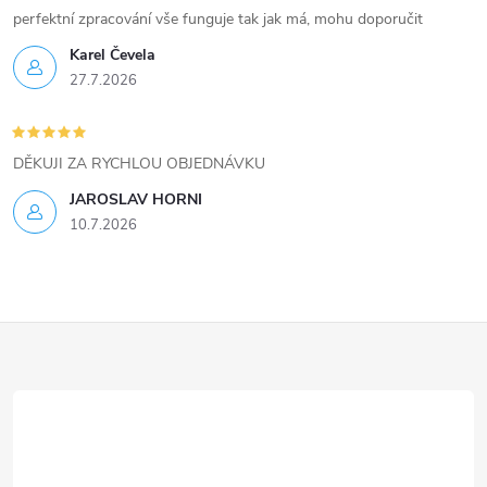
i
perfektní zpracování vše funguje tak jak má, mohu doporučit
Karel Čevela
s
27.7.2026
u
DĚKUJI ZA RYCHLOU OBJEDNÁVKU
JAROSLAV HORNI
10.7.2026
Z
á
p