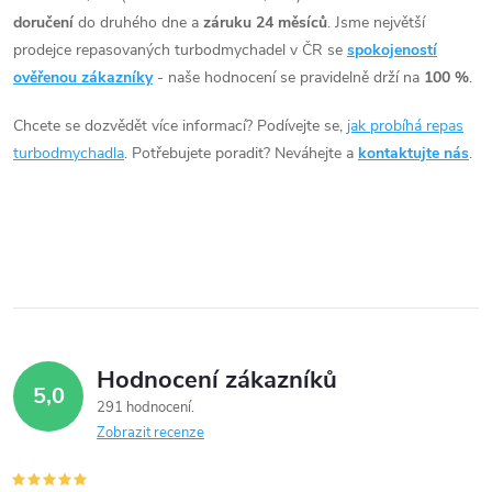
doručení
do druhého dne a
záruku 24 měsíců
. Jsme největší
a
prodejce repasovaných turbodmychadel v ČR se
spokojeností
c
ověřenou zákazníky
- naše hodnocení se pravidelně drží na
100 %
.
í
Chcete se dozvědět více informací? Podívejte se,
jak probíhá repas
turbodmychadla
. Potřebujete poradit? Neváhejte a
kontaktujte nás
.
p
r
v
k
y
Hodnocení zákazníků
v
5,0
291 hodnocení
ý
Zobrazit recenze
p