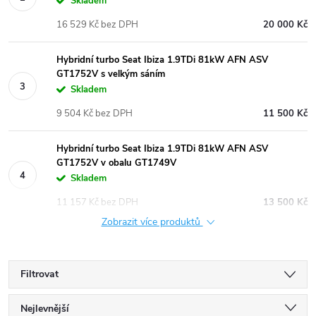
Skladem
16 529 Kč bez DPH
20 000 Kč
Hybridní turbo Seat Ibiza 1.9TDi 81kW AFN ASV
GT1752V s velkým sáním
Skladem
9 504 Kč bez DPH
11 500 Kč
Hybridní turbo Seat Ibiza 1.9TDi 81kW AFN ASV
GT1752V v obalu GT1749V
Skladem
11 157 Kč bez DPH
13 500 Kč
Zobrazit více produktů
Filtrovat
Ř
Nejlevnější