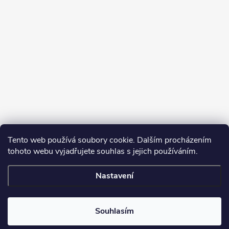
Tento web používá soubory cookie. Dalším procházením
tohoto webu vyjadřujete souhlas s jejich používáním.
Sledovat na Instagramu
Nastavení
Copyright 2026
Turbodmychadla Janoušek Motorsport s.r.o.
. Všechna
práva vyhrazena.
Upravit nastavení cookies
Souhlasím
Vytvořil Shoptet