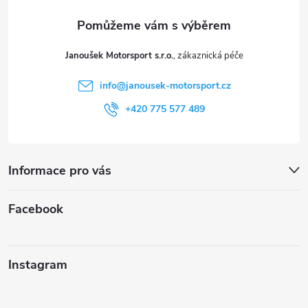
a
t
Janoušek Motorsport s.r.o.
í
info
@
janousek-motorsport.cz
+420 775 577 489
Informace pro vás
Facebook
Instagram