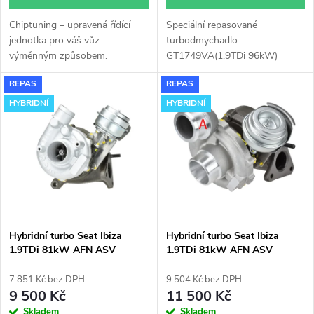
d
u
Chiptuning – upravená řídící
Speciální repasované
u
jednotka pro váš vůz
turbodmychadlo
k
výměnným způsobem.
GT1749VA(1.9TDi 96kW)
k
instalované v obalu GT1749V
REPAS
REPAS
(pro motory TDi 66-85KW).
t
Vhodné zejména k
HYBRIDNÍ
HYBRIDNÍ
t
výkonnostním úpravám jako
ů
např. chiptuning. Pro vůz Seat
ů
Ibiza 1.9TDi 81kW AFN ASV.
Hybridní turbo Seat Ibiza
Hybridní turbo Seat Ibiza
1.9TDi 81kW AFN ASV
1.9TDi 81kW AFN ASV
GT1749VB v obalu GT1749V
GT1752V s velkým sáním
7 851 Kč bez DPH
9 504 Kč bez DPH
9 500 Kč
11 500 Kč
Skladem
Skladem