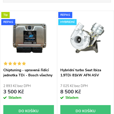
a
Doporučujeme
V
Tip
REPAS
Nejdražší
z
REPAS
HYBRIDNÍ
ý
Nejprodávanější
e
p
Abecedně
n
i
í
s
p
Chiptuning - upravená řídící
Hybridní turbo Seat Ibiza
jednotka TDi - Bosch všechny
1.9TDi 81kW AFN ASV
p
typy skladem
GT1749VA v obalu GT1749V
r
2 893 Kč bez DPH
7 025 Kč bez DPH
r
3 500 Kč
8 500 Kč
o
Skladem
Skladem
o
d
DO KOŠÍKU
DO KOŠÍKU