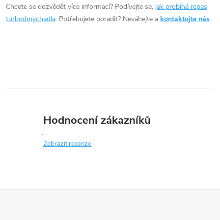
í
Chcete se dozvědět více informací? Podívejte se,
jak probíhá repas
turbodmychadla
. Potřebujete poradit? Neváhejte a
kontaktujte nás
.
p
r
v
k
y
Hodnocení zákazníků
v
ý
Zobrazit recenze
p
i
Z
s