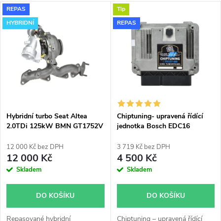
a
V
REPAS
Tip
Nejdražší
z
HYBRIDNÍ
REPAS
ý
Nejprodávanější
e
p
Abecedně
n
i
í
s
p
Hybridní turbo Seat Altea
Chiptuning- upravená řídící
2.0TDi 125kW BMN GT1752V
jednotka Bosch EDC16
p
r
12 000 Kč bez DPH
3 719 Kč bez DPH
r
12 000 Kč
4 500 Kč
o
Skladem
Skladem
o
d
DO KOŠÍKU
DO KOŠÍKU
d
Repasované hybridní
Chiptuning – upravená řídící