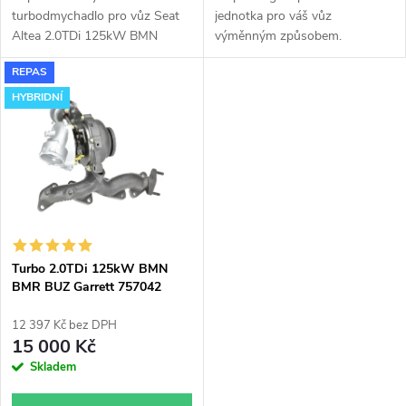
u
u
turbodmychadlo pro vůz Seat
jednotka pro váš vůz
k
Altea 2.0TDi 125kW BMN
výměnným způsobem.
k
GT1752V s velkým sáním.
REPAS
t
HYBRIDNÍ
t
ů
ů
Turbo 2.0TDi 125kW BMN
BMR BUZ Garrett 757042
upravené modifikované
hybridní do 180KW
12 397 Kč bez DPH
15 000 Kč
Skladem