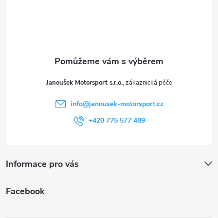
á
u
p
a
t
Janoušek Motorsport s.r.o.
í
info
@
janousek-motorsport.cz
+420 775 577 489
Informace pro vás
Facebook