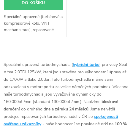
DO KOŠÍKU
Speciálně upravené (turbínové a
kompresorové kolo, VNT
mechanismus), repasované
turbodmychadlo Garrett
757042 GT1752V do 180KW v
originálním obalu. Vzhledem k
O
použitému originálnímu obalu
pasuje turbodmychadlo bez
v
Speciálně upravená turbodmychadla (
hybridní turbo
) pro vozy Seat
jakýchkoli úprav nebo zásahů
Altea 2.0TDi 125kW, která jsou stavěna pro výkonnostní úpravy až
l
na voze.
do 170kW a tlaku 2.0Bar. Tato turbodmychadla máme sami
á
odzkoušená v motorsportu za velice náročných podmínek. Všechna
naše turbodmychadla jsou vyvažována dynamicky do
d
160.000ot./min (standard 130.000ot./min.). Nabízíme
bleskové
doručení
do druhého dne a
záruku 24 měsíců
. Jsme největší
a
prodejce repasovaných turbodmychadel v ČR se
spokojeností
c
ověřenou zákazníky
- naše hodnocení se pravidelně drží na
100 %
.