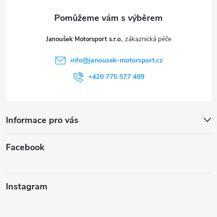
a
t
Janoušek Motorsport s.r.o.
í
info
@
janousek-motorsport.cz
+420 775 577 489
Informace pro vás
Facebook
Instagram