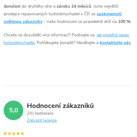
doručení
do druhého dne a
záruku 24 měsíců
. Jsme největší
a
prodejce repasovaných turbodmychadel v ČR se
spokojeností
c
ověřenou zákazníky
- naše hodnocení se pravidelně drží na
100 %
.
í
Chcete se dozvědět více informací? Podívejte se,
jak probíhá repas
turbodmychadla
. Potřebujete poradit? Neváhejte a
kontaktujte nás
.
p
r
v
k
y
Hodnocení zákazníků
v
5,0
291 hodnocení
ý
Zobrazit recenze
p