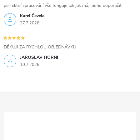
i
perfektní zpracování vše funguje tak jak má, mohu doporučit
Karel Čevela
s
27.7.2026
u
DĚKUJI ZA RYCHLOU OBJEDNÁVKU
JAROSLAV HORNI
10.7.2026
Z
á
p