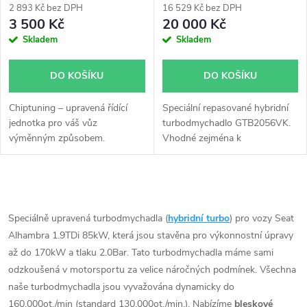
2 893 Kč bez DPH
16 529 Kč bez DPH
3 500 Kč
20 000 Kč
Skladem
Skladem
DO KOŠÍKU
DO KOŠÍKU
Chiptuning – upravená řídící
Speciální repasované hybridní
jednotka pro váš vůz
turbodmychadlo GTB2056VK.
výměnným způsobem.
Vhodné zejména k
výkonnostním úpravám jako
např. chiptuning.
O
v
Speciálně upravená turbodmychadla (
hybridní turbo
) pro vozy Seat
Alhambra 1.9TDi 85kW, která jsou stavěna pro výkonnostní úpravy
l
až do 170kW a tlaku 2.0Bar. Tato turbodmychadla máme sami
á
odzkoušená v motorsportu za velice náročných podmínek. Všechna
naše turbodmychadla jsou vyvažována dynamicky do
d
160.000ot./min (standard 130.000ot./min.). Nabízíme
bleskové