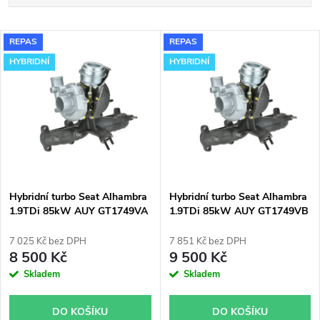
a
Nejlevnější
V
REPAS
REPAS
Nejdražší
z
HYBRIDNÍ
HYBRIDNÍ
ý
Nejprodávanější
e
p
Abecedně
n
i
í
s
p
Hybridní turbo Seat Alhambra
Hybridní turbo Seat Alhambra
1.9TDi 85kW AUY GT1749VA
1.9TDi 85kW AUY GT1749VB
p
v obalu GT1749V
v obalu GT1749V
r
7 025 Kč bez DPH
7 851 Kč bez DPH
r
8 500 Kč
9 500 Kč
o
Skladem
Skladem
o
d
DO KOŠÍKU
DO KOŠÍKU