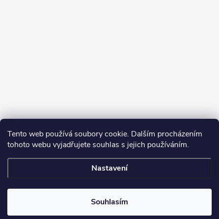
Tento web používá soubory cookie. Dalším procházením
tohoto webu vyjadřujete souhlas s jejich používáním.
Sledovat na Instagramu
Nastavení
Copyright 2026
Turbodmychadla Janoušek Motorsport s.r.o.
. Všechna
práva vyhrazena.
Upravit nastavení cookies
Souhlasím
Vytvořil Shoptet