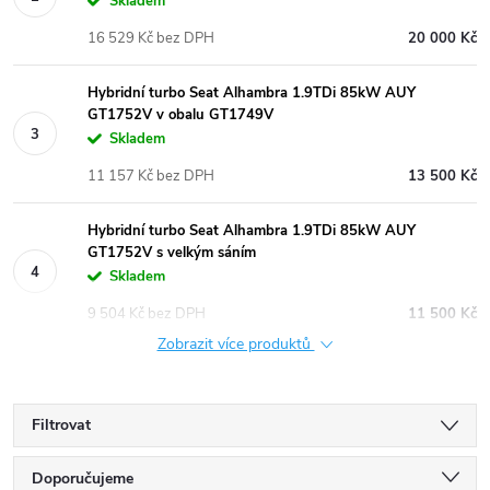
Skladem
16 529 Kč bez DPH
20 000 Kč
Hybridní turbo Seat Alhambra 1.9TDi 85kW AUY
GT1752V v obalu GT1749V
Skladem
11 157 Kč bez DPH
13 500 Kč
Hybridní turbo Seat Alhambra 1.9TDi 85kW AUY
GT1752V s velkým sáním
Skladem
9 504 Kč bez DPH
11 500 Kč
Zobrazit více produktů
Filtrovat
Ř
Doporučujeme