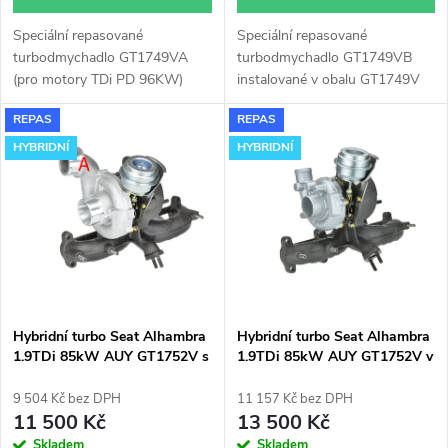
d
u
Speciální repasované
Speciální repasované
u
turbodmychadlo GT1749VA
turbodmychadlo GT1749VB
k
(pro motory TDi PD 96KW)
instalované v obalu GT1749V
k
instalované v obalu GT1749V
(pro motory TDi 66-85KW).
REPAS
REPAS
(pro motory TDi 66-85KW).
Vhodné zejména k
t
Vhodné zejména k
výkonnostním úpravám jako
HYBRIDNÍ
HYBRIDNÍ
t
výkonnostním úpravám jako
např. chiptuning. Pro vůz Seat
ů
např. chiptuning. Pro vůz Seat
Alhambra 1.9TDi 85kW AUY.
ů
Alhambra 1.9TDi 85kW AUY.
Hybridní turbo Seat Alhambra
Hybridní turbo Seat Alhambra
1.9TDi 85kW AUY GT1752V s
1.9TDi 85kW AUY GT1752V v
velkým sáním
obalu GT1749V
9 504 Kč bez DPH
11 157 Kč bez DPH
11 500 Kč
13 500 Kč
Skladem
Skladem