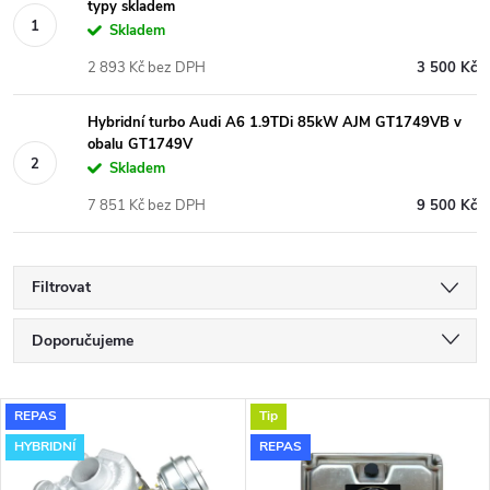
typy skladem
Skladem
2 893 Kč bez DPH
3 500 Kč
Hybridní turbo Audi A6 1.9TDi 85kW AJM GT1749VB v
obalu GT1749V
Skladem
7 851 Kč bez DPH
9 500 Kč
Filtrovat
Ř
Doporučujeme
a
Nejlevnější
V
REPAS
Tip
Nejdražší
z
HYBRIDNÍ
REPAS
ý
Nejprodávanější