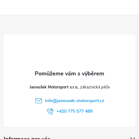
Z
á
p
a
t
Janoušek Motorsport s.r.o.
í
info
@
janousek-motorsport.cz
+420 775 577 489
Informace pro vás