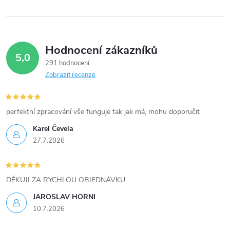
k
y
Hodnocení zákazníků
v
5,0
291 hodnocení
ý
Zobrazit recenze
p
i
perfektní zpracování vše funguje tak jak má, mohu doporučit
Karel Čevela
s
27.7.2026
u
DĚKUJI ZA RYCHLOU OBJEDNÁVKU
JAROSLAV HORNI
10.7.2026