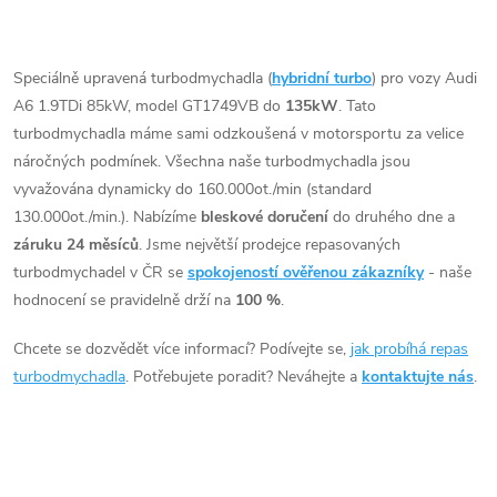
t
Vhodné zejména k
t
O
výkonnostním úpravám jako
ů
např. chiptuning. Pro vůz Audi
v
Speciálně upravená turbodmychadla (
hybridní turbo
) pro vozy Audi
ů
A6 1.9TDi 85kW AJM.
A6 1.9TDi 85kW, model GT1749VB do
135kW
. Tato
l
turbodmychadla máme sami odzkoušená v motorsportu za velice
á
náročných podmínek. Všechna naše turbodmychadla jsou
vyvažována dynamicky do 160.000ot./min (standard
d
130.000ot./min.). Nabízíme
bleskové doručení
do druhého dne a
záruku 24 měsíců
. Jsme největší prodejce repasovaných
a
turbodmychadel v ČR se
spokojeností ověřenou zákazníky
- naše
c
hodnocení se pravidelně drží na
100 %
.
í
Chcete se dozvědět více informací? Podívejte se,
jak probíhá repas
turbodmychadla
. Potřebujete poradit? Neváhejte a
kontaktujte nás
.
p
r
v