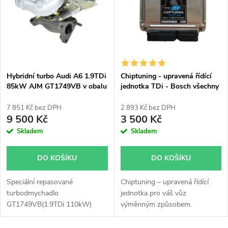
e
p
Abecedně
n
i
í
s
p
Hybridní turbo Audi A6 1.9TDi
Chiptuning - upravená řídící
85kW AJM GT1749VB v obalu
jednotka TDi - Bosch všechny
p
GT1749V
typy skladem
r
7 851 Kč bez DPH
2 893 Kč bez DPH
r
9 500 Kč
3 500 Kč
o
Skladem
Skladem
o
d
DO KOŠÍKU
DO KOŠÍKU
d
u
Speciální repasované
Chiptuning – upravená řídící
u
turbodmychadlo
jednotka pro váš vůz
k
GT1749VB(1.9TDi 110kW)
výměnným způsobem.
k
instalované v obalu GT1749V
(pro motory TDi 66-85KW).