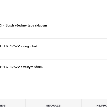
TDi - Bosch všechny typy skladem
HH GT1752V v orig. obalu
AHH GT1752V s velkým sáním
ĚJŠÍ
NEJDRAŽŠÍ
NEJPR