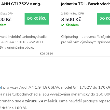
AHH GT1752V v orig.
jednotka TDi - Bosch všec
typy skladem
Kč bez DPH
2 893 Kč bez DPH
00 Kč
DO KOŠÍKU
3 500 Kč
DO K
adem
Skladem
vané hybridní turbodmychadlo
Chiptuning – upravená řídící jed
z Audi A4 1.9TDi 66kW ALH
pro váš vůz výměnným způsob
V v originálním obalu.
Kód:
3820
o
) pro vozy Audi A4 1.9TDi 66kW, model GT 1752V do
170k
na naše turbodmychadla jsou vyvažována dynamicky do 160.000
druhého dne a
záruku 24 měsíců
. Jsme největší prodejce repa
 drží na
100 %
.