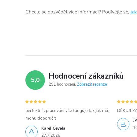
d
Chcete se dozvědět více informací? Podívejte se,
ja
a
c
í
p
r
Hodnocení zákazníků
v
5,0
291 hodnocení
Zobrazit recenze
k
y
perfektní zpracování vše funguje tak jak má,
DĚKUJI 
v
mohu doporučit
J
ý
1
Karel Čevela
27.7.2026