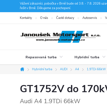
Přejít
Vážení zákazníci, pobočka v Brně bude od 3.8. - 7.8. 2026 uza
řešit v Brně. Děkujeme za pochopení.
na
obsah
Kontakty
O nás
Časté dotazy
Autoservis
V
Repasovaná turba
Hybridní turba
Hybridní turba
AUDI
A4
1.9TDi 66kW
Domů
GT1752V do 170
Audi A4 1.9TDi 66kW