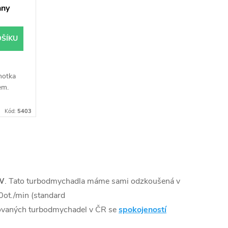
hny
OŠÍKU
notka
em.
Kód:
5403
W
. Tato turbodmychadla máme sami odzkoušená v
ot./min (standard
sovaných turbodmychadel v ČR se
spokojeností