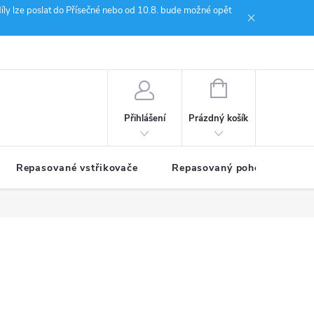
íly lze poslat do Přísečné nebo od 10.8. bude možné opět
ion Janoušek Motorsport Český Krumlov
NÁKUPNÍ
KOŠÍK
Prázdný košík
Přihlášení
Repasované vstřikovače
Repasovaný pohon TDM