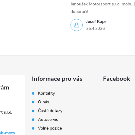
Janoušek Motorsport s.r.o. mohu 
doporučit.
Josef Kapr
25.4.2026
Informace pro vás
Facebook
Kontakty
O nás
Časté dotazy
 s.r.o.
Autoservis
Volné pozice
ek-moto