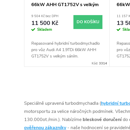
66kW AHH GT1752V s velkým
66kW 
r
u
sáním
obalu
9 504 Kč bez DPH
11 157 
o
k
11 500 Kč
DO KOŠÍKU
13 5
Skladem
Skl
d
t
Repasované hybridní turbodmychadlo
Repaso
u
pro vůz Audi A4 1.9TDi 66kW AHH
pro vů
ů
GT1752V s velkým sáním.
GT1752
k
Kód:
3314
t
O
ů
v
Speciálně upravená turbodmychadla (
hybridní turb
l
motorsportu za velice náročných podmínek. Všech
130.000ot./min.). Nabízíme
bleskové doručení
do 
á
ověřenou zákazníky
- naše hodnocení se pravidelně