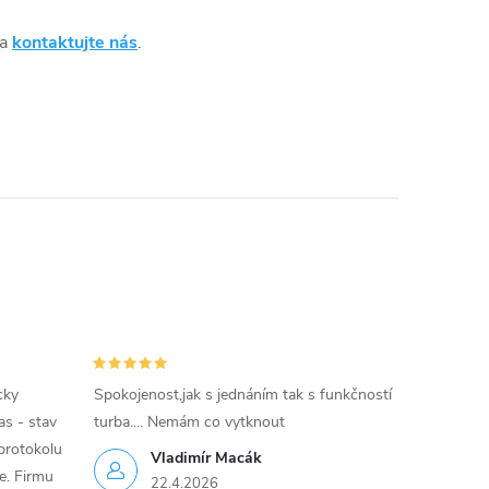
 a
kontaktujte nás
.
cky
Spokojenost,jak s jednáním tak s funkčností
as - stav
turba.... Nemám co vytknout
protokolu
Vladimír Macák
ce. Firmu
22.4.2026