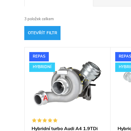
a
3
položek celkem
z
OTEVŘÍT FILTR
e
V
n
REPAS
REPA
ý
í
HYBRIDNÍ
HYBRI
p
p
i
r
s
o
p
d
Hybridní turbo Audi A4 1.9TDi
Hybri