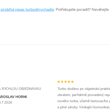
k probíhá repas turbodmychadla
. Potřebujete poradit? Neváhejte
ZA RYCHLOU OBJEDNÁVKU
Turbo dodáno po objednání prakti
obratem, perfektně provedený rep
AROSLAV HORNI
nového turba, včetně testovacího 
0.7.2026
a plné záruky. Vinikající komunika