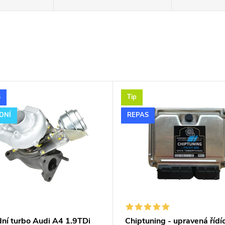
S
Tip
DNÍ
REPAS
dní turbo Audi A4 1.9TDi
Chiptuning - upravená řídíc