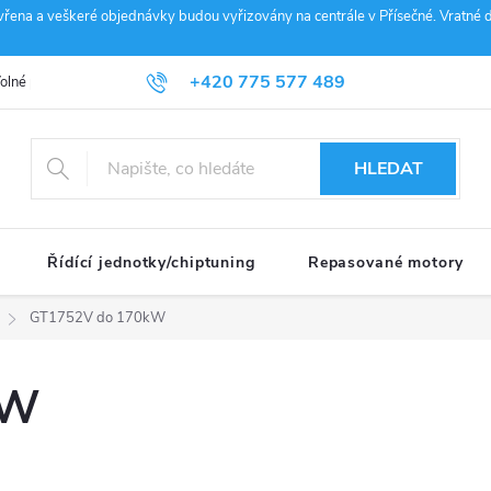
vřena a veškeré objednávky budou vyřizovány na centrále v Přísečné. Vratné d
+420 775 577 489
olné pozice
Obchodní podmínky
Reklamace
GDPR
Penz
info@janousek-motorsport.cz
HLEDAT
Řídící jednotky/chiptuning
Repasované motory
GT1752V do 170kW
kW