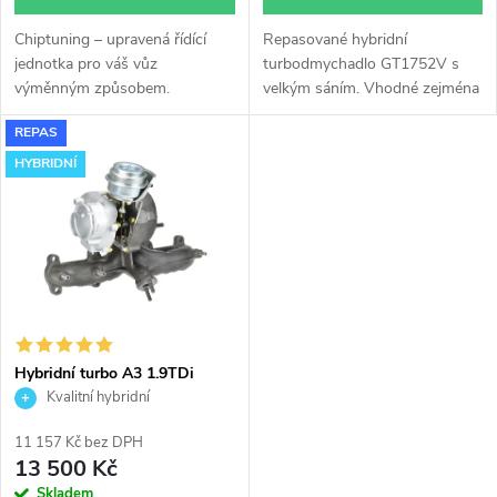
d
u
Chiptuning – upravená řídící
Repasované hybridní
u
jednotka pro váš vůz
turbodmychadlo GT1752V s
k
výměnným způsobem.
velkým sáním. Vhodné zejména
k
k výkonnostním úpravám jako
REPAS
např. chiptuning. Pro vůz Audi
t
A3 1.9TDi 96kW ASZ.
HYBRIDNÍ
t
ů
ů
Hybridní turbo A3 1.9TDi
96kW ASZ GT1752V v obalu
Kvalitní hybridní
GT1749VA
turbodmychadlo
11 157 Kč bez DPH
13 500 Kč
Skladem