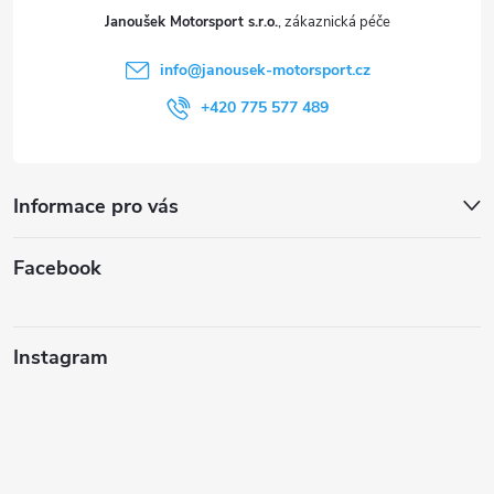
t
Janoušek Motorsport s.r.o.
í
info
@
janousek-motorsport.cz
+420 775 577 489
Informace pro vás
Facebook
Instagram