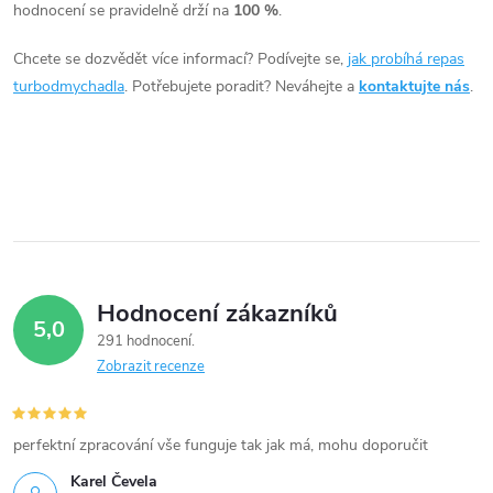
c
hodnocení se pravidelně drží na
100 %
.
í
Chcete se dozvědět více informací? Podívejte se,
jak probíhá repas
turbodmychadla
. Potřebujete poradit? Neváhejte a
kontaktujte nás
.
p
r
v
k
y
Hodnocení zákazníků
v
5,0
291 hodnocení
ý
Zobrazit recenze
p
i
perfektní zpracování vše funguje tak jak má, mohu doporučit
Karel Čevela