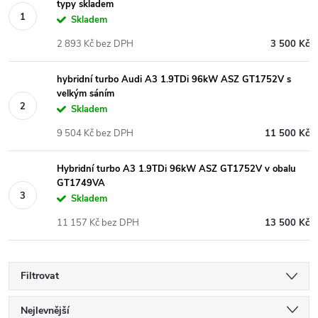
typy skladem
Skladem
2 893 Kč bez DPH
3 500 Kč
hybridní turbo Audi A3 1.9TDi 96kW ASZ GT1752V s
velkým sáním
Skladem
9 504 Kč bez DPH
11 500 Kč
Hybridní turbo A3 1.9TDi 96kW ASZ GT1752V v obalu
GT1749VA
Skladem
11 157 Kč bez DPH
13 500 Kč
Filtrovat
Ř
Nejlevnější