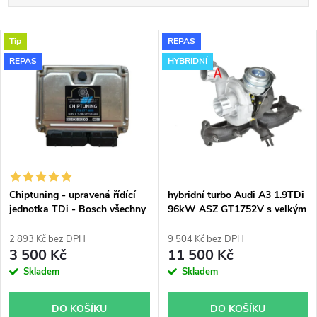
a
Doporučujeme
V
Tip
REPAS
Nejdražší
z
REPAS
HYBRIDNÍ
ý
Nejprodávanější
e
p
Abecedně
n
i
í
s
p
Chiptuning - upravená řídící
hybridní turbo Audi A3 1.9TDi
jednotka TDi - Bosch všechny
96kW ASZ GT1752V s velkým
p
typy skladem
sáním
r
2 893 Kč bez DPH
9 504 Kč bez DPH
r
3 500 Kč
11 500 Kč
o
Skladem
Skladem
o
d
DO KOŠÍKU
DO KOŠÍKU