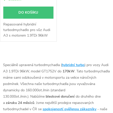
DO KOŠÍKU
Repasované hybridní
turbodmychadlo pro vůz Audi
A3 s motorem 1.9TDi 96kW
ASZ.
O
v
Speciálně upravená turbodmychadla (
hybridní turbo
) pro vozy Audi
A3 1.9TDi 96kW, model GT1752V do
170kW
. Tato turbodmychadla
l
máme sami odzkoušená v motorsportu za velice náročných
á
podmínek. Všechna naše turbodmychadla jsou vyvažována
dynamicky do 160.000ot./min (standard
d
130.000ot./min.). Nabízíme
bleskové doručení
do druhého dne
a
záruku 24 měsíců
. Jsme největší prodejce repasovaných
a
turbodmychadel v ČR se
spokojeností ověřenou zákazníky
- naše