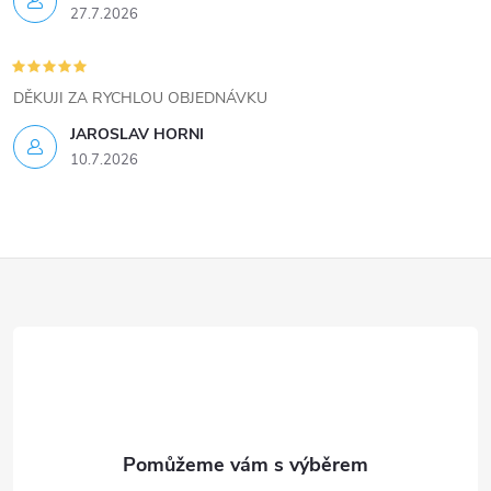
s
27.7.2026
u
DĚKUJI ZA RYCHLOU OBJEDNÁVKU
JAROSLAV HORNI
10.7.2026
Z
á
p
a