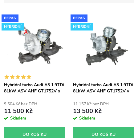
a
Nejlevnější
V
REPAS
REPAS
Nejdražší
z
HYBRIDNÍ
HYBRIDNÍ
ý
Nejprodávanější
e
p
Abecedně
n
i
í
s
p
Hybridní turbo Audi A3 1.9TDi
Hybridní turbo Audi A3 1.9TDi
81kW ASV AHF GT1752V s
81kW ASV AHF GT1752V v
p
velkým sáním
obalu GT1749V
r
9 504 Kč bez DPH
11 157 Kč bez DPH
r
11 500 Kč
13 500 Kč
o
Skladem
Skladem
o
d
DO KOŠÍKU
DO KOŠÍKU