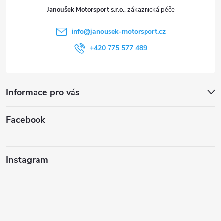
t
Janoušek Motorsport s.r.o.
í
info
@
janousek-motorsport.cz
+420 775 577 489
Informace pro vás
Facebook
Instagram