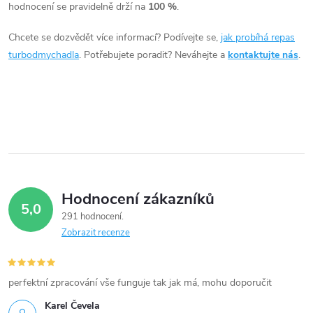
c
hodnocení se pravidelně drží na
100 %
.
í
Chcete se dozvědět více informací? Podívejte se,
jak probíhá repas
turbodmychadla
. Potřebujete poradit? Neváhejte a
kontaktujte nás
.
p
r
v
k
y
Hodnocení zákazníků
v
5,0
291 hodnocení
ý
Zobrazit recenze
p
i
perfektní zpracování vše funguje tak jak má, mohu doporučit
Karel Čevela