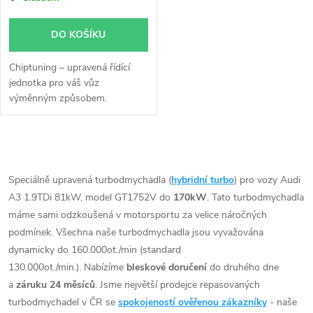
DO KOŠÍKU
Chiptuning – upravená řídící
jednotka pro váš vůz
výměnným způsobem.
O
v
Speciálně upravená turbodmychadla (
hybridní turbo
) pro vozy Audi
A3 1.9TDi 81kW, model GT1752V do
170kW
. Tato turbodmychadla
l
máme sami odzkoušená v motorsportu za velice náročných
á
podmínek. Všechna naše turbodmychadla jsou vyvažována
dynamicky do 160.000ot./min (standard
d
130.000ot./min.). Nabízíme
bleskové doručení
do druhého dne
a
záruku 24 měsíců
. Jsme největší prodejce repasovaných
a
turbodmychadel v ČR se
spokojeností ověřenou zákazníky
- naše