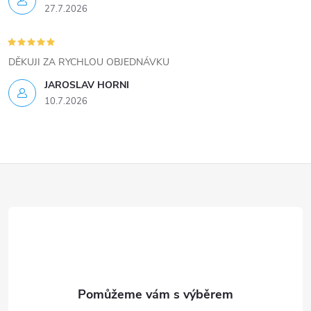
s
27.7.2026
u
DĚKUJI ZA RYCHLOU OBJEDNÁVKU
JAROSLAV HORNI
10.7.2026
Z
á
p
a