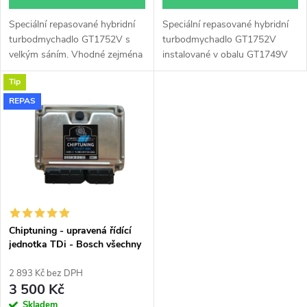
d
u
Speciální repasované hybridní
Speciální repasované hybridní
u
turbodmychadlo GT1752V s
turbodmychadlo GT1752V
k
velkým sáním. Vhodné zejména
instalované v obalu GT1749V
k
k výkonnostním úpravám jako
(pro motory TDi 66-85KW).
Tip
např. chiptuning. Pro vůz Audi
Vhodné zejména k
t
A3 1.9TDi 81kW ASV AHF.
výkonnostním úpravám jako
REPAS
t
např. chiptuning. Pro vůz Audi
ů
A3 1.9TDi 81kW ASV AHF.
ů
Chiptuning - upravená řídící
jednotka TDi - Bosch všechny
typy skladem
2 893 Kč bez DPH
3 500 Kč
Skladem