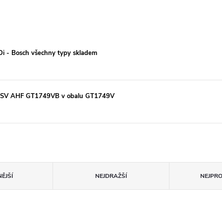
TDi - Bosch všechny typy skladem
 ASV AHF GT1749VB v obalu GT1749V
ĚJŠÍ
NEJDRAŽŠÍ
NEJPR