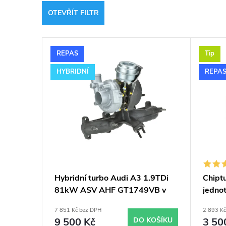
z
OTEVŘÍT FILTR
e
V
n
REPAS
Tip
ý
í
HYBRIDNÍ
REPA
p
p
i
r
s
o
p
d
Hybridní turbo Audi A3 1.9TDi
Chiptu
81kW ASV AHF GT1749VB v
jedno
r
u
obalu GT1749V
typy 
7 851 Kč bez DPH
2 893 K
o
9 500 Kč
DO KOŠÍKU
3 50