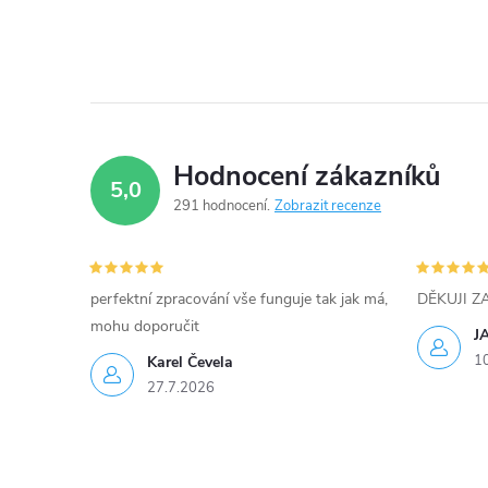
c
í
p
r
Hodnocení zákazníků
v
5,0
291 hodnocení
Zobrazit recenze
k
y
perfektní zpracování vše funguje tak jak má,
DĚKUJI 
v
mohu doporučit
J
ý
1
Karel Čevela
27.7.2026
p
i