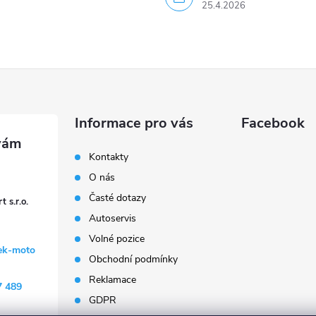
25.4.2026
Informace pro vás
Facebook
Kontakty
O nás
Časté dotazy
 s.r.o.
Autoservis
Volné pozice
ek-moto
Obchodní podmínky
Reklamace
7 489
GDPR