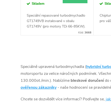
k
Skladem
Skl
d
t
Speciální repasované turbodmychadlo
Chiptun
u
GT1749VB instalované v obalu
pro vá
ů
GT1749V (pro motory TDi 66-85KW).
Vhodné zejména k výkonnostním
k
Kód:
3668
úpravám jako např. chiptuning. Pro vůz
Audi A3 1.9TDi 81kW ASV AHF.
t
O
ů
v
Speciálně upravená turbodmychadla (
hybridní turb
l
motorsportu za velice náročných podmínek. Všech
130.000ot./min.). Nabízíme
bleskové doručení
do 
á
ověřenou zákazníky
- naše hodnocení se pravidelně
d
Chcete se dozvědět více informací? Podívejte se,
ja
a