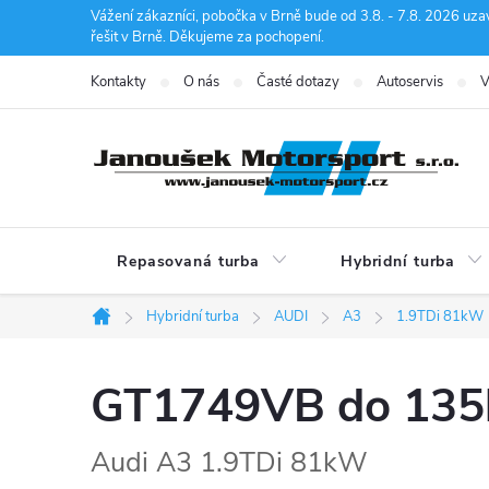
Přejít
Vážení zákazníci, pobočka v Brně bude od 3.8. - 7.8. 2026 uza
řešit v Brně. Děkujeme za pochopení.
na
obsah
Kontakty
O nás
Časté dotazy
Autoservis
V
Repasovaná turba
Hybridní turba
Hybridní turba
AUDI
A3
1.9TDi 81kW
Domů
GT1749VB do 13
Audi A3 1.9TDi 81kW