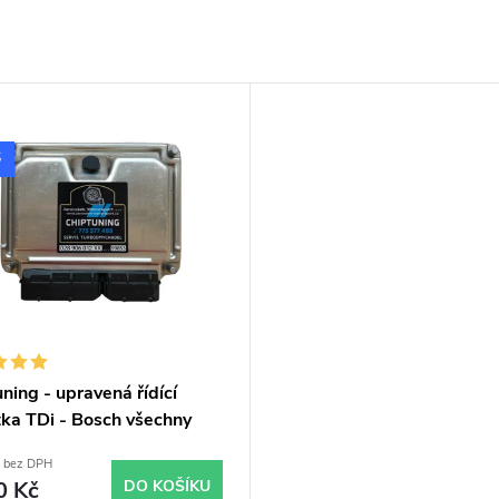
S
ning - upravená řídící
tka TDi - Bosch všechny
skladem
č bez DPH
0 Kč
DO KOŠÍKU