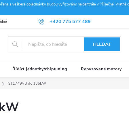
vřena a veškeré objednávky budou vyřizovány na centrále v Přísečné. Vratné d
+420 775 577 489
olné pozice
Obchodní podmínky
Reklamace
GDPR
Penz
info@janousek-motorsport.cz
HLEDAT
Řídící jednotky/chiptuning
Repasované motory
GT1749VB do 135kW
5kW