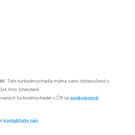
kW
. Tato turbodmychadla máme sami odzkoušená v
ot./min (standard
sovaných turbodmychadel v ČR se
spokojeností
 a
kontaktujte nás
.