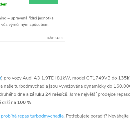
adem
ing – upravená řídící jednotka
š vůz výměnným způsobem.
Kód:
5403
o
) pro vozy Audi A3 1.9TDi 81kW, model GT1749VB do
135
na naše turbodmychadla jsou vyvažována dynamicky do 160.000
druhého dne a
záruku 24 měsíců
. Jsme největší prodejce repa
 drží na
100 %
.
k probíhá repas turbodmychadla
. Potřebujete poradit? Neváhejte