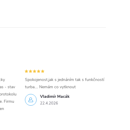
cky
Spokojenost,jak s jednáním tak s funkčností
as - stav
turba.... Nemám co vytknout
protokolu
Vladimír Macák
ce. Firmu
22.4.2026
jen