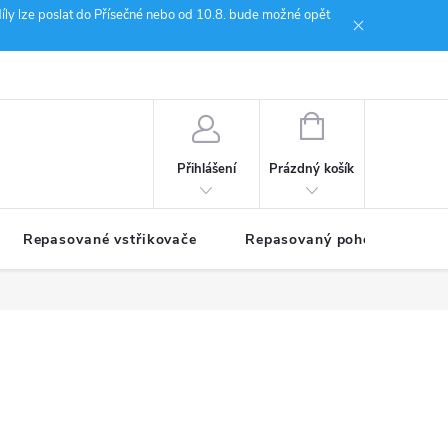
íly lze poslat do Přísečné nebo od 10.8. bude možné opět
ion Janoušek Motorsport Český Krumlov
NÁKUPNÍ
KOŠÍK
Prázdný košík
Přihlášení
Repasované vstřikovače
Repasovaný pohon TDM