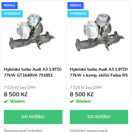
a
V
REPAS
REPAS
Nejdražší
z
HYBRIDNÍ
HYBRIDNÍ
ý
Nejprodávanější
e
p
Abecedně
n
i
í
s
p
Hybridní turbo Audi A3 1.9TDi
Hybridní turbo Audi A3 1.9TDI
77kW GT1649VA 751851
77kW s komp. skříní Fabia RS
p
KKK 54399700022
r
54399700011
7 025 Kč bez DPH
7 025 Kč bez DPH
r
8 500 Kč
8 500 Kč
o
Skladem
Skladem
o
d
DO KOŠÍKU
DO KOŠÍKU
d
Repasované hybridní
Hybridní repasované