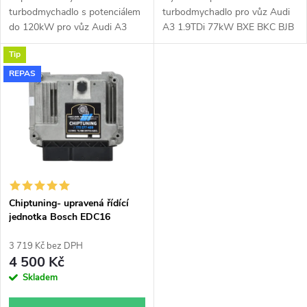
u
u
turbodmychadlo s potenciálem
turbodmychadlo pro vůz Audi
k
do 120kW pro vůz Audi A3
A3 1.9TDi 77kW BXE BKC BJB
k
1.9TDi 77kW BXE BKC BJB
s kompresorovou skříní z Fabie
Tip
Garrett 751851 GT1649VA.
RS KKK 54399700022.
t
REPAS
t
ů
ů
Chiptuning- upravená řídící
jednotka Bosch EDC16
3 719 Kč bez DPH
4 500 Kč
Skladem