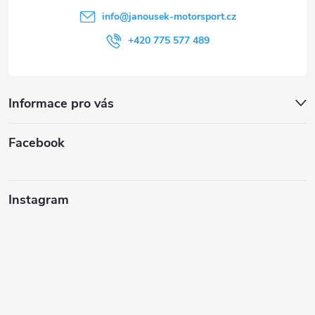
í
info
@
janousek-motorsport.cz
+420 775 577 489
Informace pro vás
Facebook
Instagram