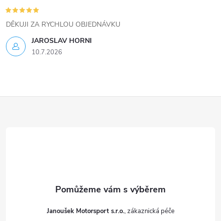
u
DĚKUJI ZA RYCHLOU OBJEDNÁVKU
JAROSLAV HORNI
10.7.2026
Z
á
p
a
t
Janoušek Motorsport s.r.o.