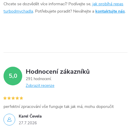
í
Chcete se dozvědět více informací? Podívejte se,
jak probíhá repas
turbodmychadla
. Potřebujete poradit? Neváhejte a
kontaktujte nás
.
p
r
v
k
y
Hodnocení zákazníků
v
5,0
291 hodnocení
ý
Zobrazit recenze
p
i
perfektní zpracování vše funguje tak jak má, mohu doporučit
Karel Čevela
s
27.7.2026