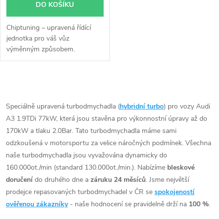
DO KOŠÍKU
Chiptuning – upravená řídící
jednotka pro váš vůz
výměnným způsobem.
O
v
Speciálně upravená turbodmychadla (
hybridní turbo
) pro vozy Audi
A3 1.9TDi 77kW, která jsou stavěna pro výkonnostní úpravy až do
l
170kW a tlaku 2.0Bar. Tato turbodmychadla máme sami
á
odzkoušená v motorsportu za velice náročných podmínek. Všechna
naše turbodmychadla jsou vyvažována dynamicky do
d
160.000ot./min (standard 130.000ot./min.). Nabízíme
bleskové
doručení
do druhého dne a
záruku 24 měsíců
. Jsme největší
a
prodejce repasovaných turbodmychadel v ČR se
spokojeností
c
ověřenou zákazníky
- naše hodnocení se pravidelně drží na
100 %
.