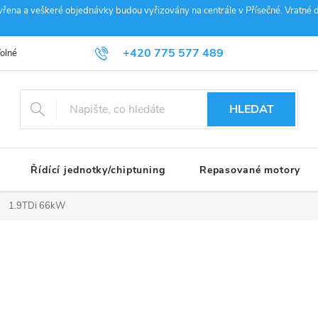
vřena a veškeré objednávky budou vyřizovány na centrále v Přísečné. Vratné d
+420 775 577 489
olné pozice
Obchodní podmínky
Reklamace
GDPR
Penz
info@janousek-motorsport.cz
HLEDAT
Řídící jednotky/chiptuning
Repasované motory
1.9TDi 66kW