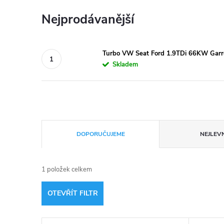
Nejprodávanější
Turbo VW Seat Ford 1.9TDi 66KW Garr
Skladem
Ř
DOPORUČUJEME
NEJLEVN
a
1
položek celkem
z
OTEVŘÍT FILTR
e