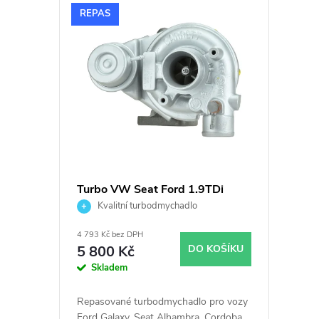
V
n
REPAS
ý
í
p
p
i
r
s
o
p
d
Turbo VW Seat Ford 1.9TDi
66KW Garrett 454083
Kvalitní turbodmychadlo
r
u
4 793 Kč bez DPH
o
k
5 800 Kč
DO KOŠÍKU
Skladem
d
t
Repasované turbodmychadlo pro vozy
Ford Galaxy, Seat Alhambra, Cordoba,