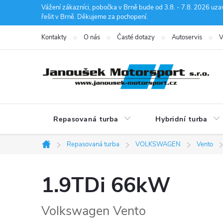
Přejít
Vážení zákazníci, pobočka v Brně bude od 3.8. - 7.8. 2026 uza
řešit v Brně. Děkujeme za pochopení.
na
obsah
Kontakty
O nás
Časté dotazy
Autoservis
V
Repasovaná turba
Hybridní turba
Repasovaná turba
VOLKSWAGEN
Vento
Domů
1.9TDi 66kW
Volkswagen Vento