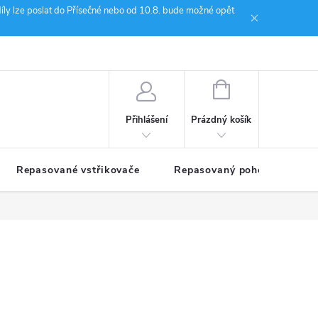
íly lze poslat do Přísečné nebo od 10.8. bude možné opět
ion Janoušek Motorsport Český Krumlov
NÁKUPNÍ
KOŠÍK
Prázdný košík
Přihlášení
Repasované vstřikovače
Repasovaný pohon TDM