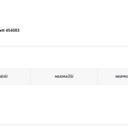
ett 454083
ĚJŠÍ
NEJDRAŽŠÍ
NEJPR