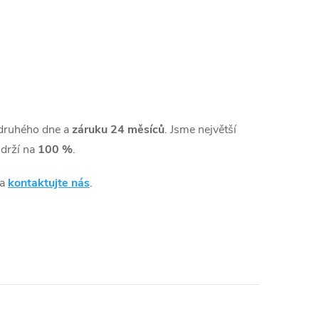
druhého dne a
záruku 24 měsíců
. Jsme největší
drží na
100 %
.
 a
kontaktujte nás
.