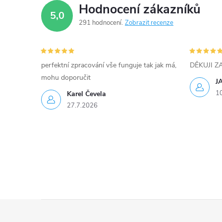
p
Hodnocení zákazníků
5,0
r
291 hodnocení
Zobrazit recenze
v
k
perfektní zpracování vše funguje tak jak má,
DĚKUJI 
y
mohu doporučit
J
1
Karel Čevela
v
27.7.2026
ý
p
i
s
u
Z