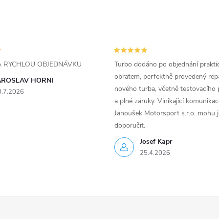
ZA RYCHLOU OBJEDNÁVKU
Turbo dodáno po objednání prakti
obratem, perfektně provedený rep
AROSLAV HORNI
nového turba, včetně testovacího 
0.7.2026
a plné záruky. Vinikající komunika
Janoušek Motorsport s.r.o. mohu 
doporučit.
Josef Kapr
25.4.2026