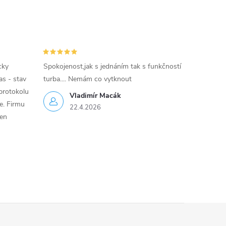
cky
Spokojenost,jak s jednáním tak s funkčností
as - stav
turba.... Nemám co vytknout
protokolu
Vladimír Macák
ce. Firmu
22.4.2026
jen