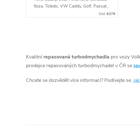
u
ů
Ibiza, Toledo, VW Caddy, Golf, Passat,
Polo, Sharan, Vento s 66kW
k
Kód:
6379
t
O
ů
v
Kvalitní
repasovaná turbodmychadla
pro vozy Vol
l
prodejce repasovaných turbodmychadel v ČR se
sp
á
Chcete se dozvědět více informací? Podívejte se,
ja
d
a
c
í