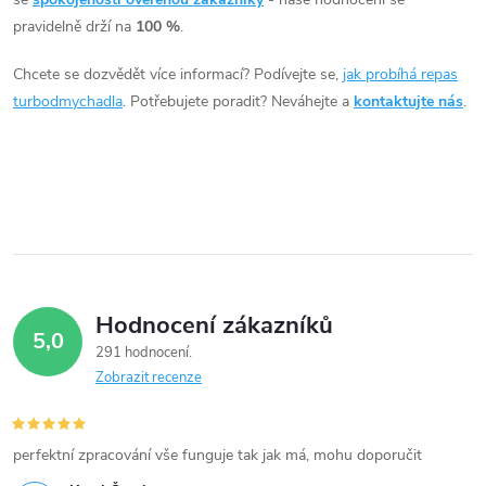
á
pravidelně drží na
100 %
.
d
Chcete se dozvědět více informací? Podívejte se,
jak probíhá repas
a
turbodmychadla
. Potřebujete poradit? Neváhejte a
kontaktujte nás
.
c
í
p
r
v
Hodnocení zákazníků
5,0
k
291 hodnocení
Zobrazit recenze
y
v
perfektní zpracování vše funguje tak jak má, mohu doporučit