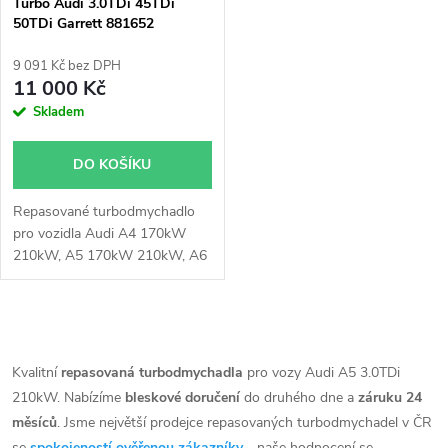
p
Turbo Audi 3.0TDi 45TDi
50TDi Garrett 881652
p
r
9 091 Kč bez DPH
r
11 000 Kč
o
Skladem
o
d
DO KOŠÍKU
d
u
Repasované turbodmychadlo
u
pro vozidla Audi A4 170kW
k
210kW, A5 170kW 210kW, A6
k
155kW 170kW 210kW, A7
155kW 170kW 210kW, A8
t
210kW, Q5 170kW 210kW, Q7
t
O
170kW, 210kW, Q8 170kW
ů
210kW
v
Kvalitní
repasovaná turbodmychadla
pro vozy Audi A5 3.0TDi
ů
210kW. Nabízíme
bleskové doručení
do druhého dne a
záruku 24
l
měsíců
. Jsme největší prodejce repasovaných turbodmychadel v ČR
se
spokojeností ověřenou zákazníky
- naše hodnocení se