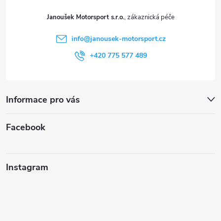
t
Janoušek Motorsport s.r.o.
í
info
@
janousek-motorsport.cz
+420 775 577 489
Informace pro vás
Facebook
Instagram