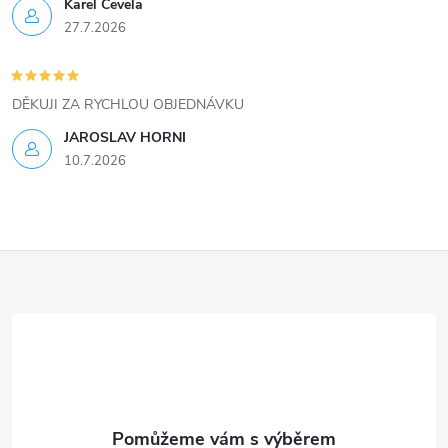
ý
Karel Čevela
27.7.2026
p
i
DĚKUJI ZA RYCHLOU OBJEDNÁVKU
s
JAROSLAV HORNI
u
10.7.2026
Z
á
p
a