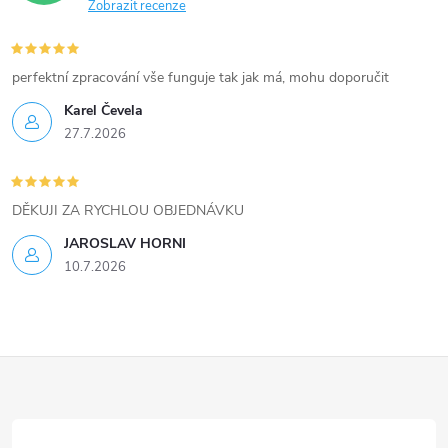
Zobrazit recenze
y
v
perfektní zpracování vše funguje tak jak má, mohu doporučit
ý
Karel Čevela
27.7.2026
p
i
DĚKUJI ZA RYCHLOU OBJEDNÁVKU
s
JAROSLAV HORNI
u
10.7.2026
Z
á