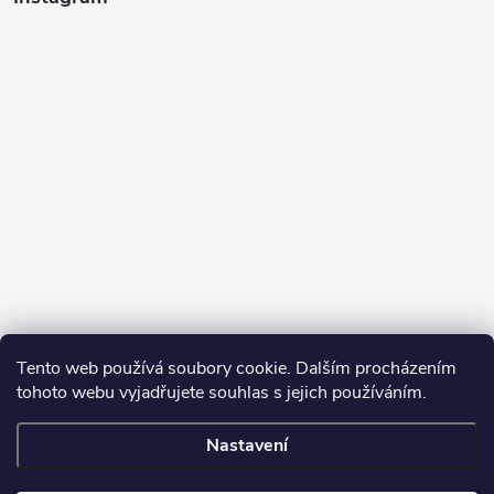
Tento web používá soubory cookie. Dalším procházením
tohoto webu vyjadřujete souhlas s jejich používáním.
Sledovat na Instagramu
Nastavení
Copyright 2026
Turbodmychadla Janoušek Motorsport s.r.o.
. Všechna
práva vyhrazena.
Upravit nastavení cookies