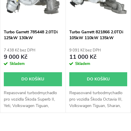
n
i
í
s
p
Turbo Garrett 785448 2.0TDi
Turbo Garrett 821866 2.0TDi
125kW 130kW
105kW 110kW 135kW
p
r
7 438 Kč bez DPH
9 091 Kč bez DPH
r
9 000 Kč
11 000 Kč
o
Skladem
Skladem
o
d
DO KOŠÍKU
DO KOŠÍKU
d
u
Repasované turbodmychadlo
Repasované turbodmychadlo
u
pro vozidla Škoda Superb II,
pro vozidla Škoda Octavia III,
k
Yeti, Volkswagen Tiguan,
Volkswagen Tiguan, Sharan,
k
Touran, Sharan, Scirocco, CC,
Passat B8, Golf VII, Seat Leon,
Caddy, Passat B7, Golf VI, Seat
Leon ST, Leon SC, Alhambra,
t
Leon, Altea, Alhambra, Audi TT,
Audi TT, Q3, A3, s motory
O