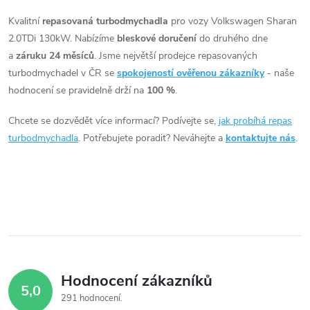
t
Q3, A3, s motory 2.0TDi,
2.0TDi, 105kW, 110kW,
ů
125kW, 130kW
135kW, 40 TDi 135kW, GTD
v
Kvalitní
repasovaná turbodmychadla
pro vozy Volkswagen Sharan
ů
135kW
2.0TDi 130kW. Nabízíme
bleskové doručení
do druhého dne
l
a
záruku 24 měsíců
. Jsme největší prodejce repasovaných
á
turbodmychadel v ČR se
spokojeností ověřenou zákazníky
- naše
hodnocení se pravidelně drží na
100 %
.
d
Chcete se dozvědět více informací? Podívejte se,
jak probíhá repas
a
turbodmychadla
. Potřebujete poradit? Neváhejte a
kontaktujte nás
.
c
í
p
r
v
Hodnocení zákazníků
5,0
k
291 hodnocení