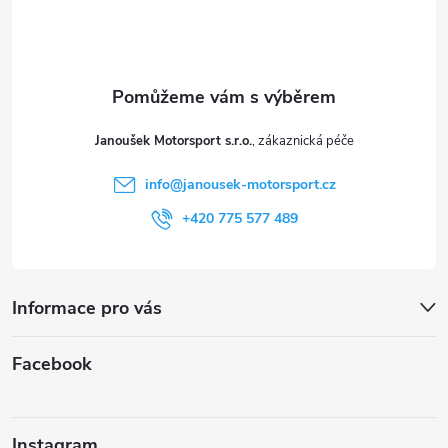
p
a
t
Janoušek Motorsport s.r.o.
í
info
@
janousek-motorsport.cz
+420 775 577 489
Informace pro vás
Facebook
Instagram