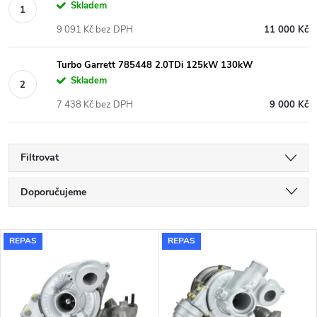
Skladem
9 091 Kč bez DPH
11 000 Kč
Turbo Garrett 785448 2.0TDi 125kW 130kW
Skladem
7 438 Kč bez DPH
9 000 Kč
Filtrovat
Ř
Doporučujeme
a
Nejlevnější
V
REPAS
REPAS
Nejdražší
z
ý
Nejprodávanější
e
p
Abecedně