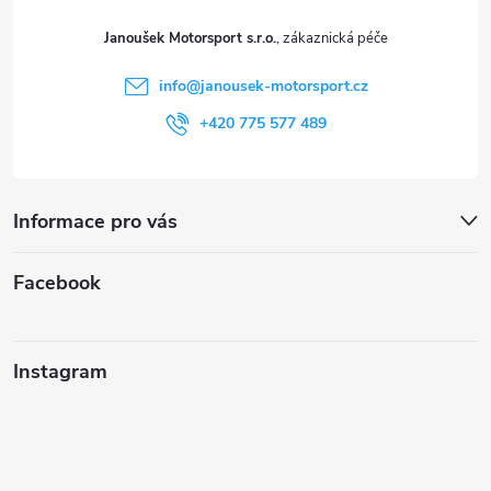
t
Janoušek Motorsport s.r.o.
í
info
@
janousek-motorsport.cz
+420 775 577 489
Informace pro vás
Facebook
Instagram