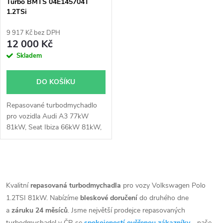
p
Turbo BMTS 04E145704T
1.2TSi
p
r
9 917 Kč bez DPH
r
12 000 Kč
o
Skladem
o
d
DO KOŠÍKU
d
u
Repasované turbodmychadlo
u
pro vozidla Audi A3 77kW
k
81kW, Seat Ibiza 66kW 81kW,
k
Seat Leon 63kW 77kW 81kW,
Seat Toledo 66kW 81kW, VW
t
New Beetle 77kW, Caddy
t
O
62kW, Golf 63kW 77kW 81kW,
ů
Jetta 77kW, Polo 66kW 81kW,
v
Kvalitní
repasovaná turbodmychadla
pro vozy Volkswagen Polo
ů
Touran 81kW, Škoda Fabia
1.2TSI 81kW. Nabízíme
bleskové doručení
do druhého dne
l
66kW 81kW, Octavia 63kW
a
záruku 24 měsíců
. Jsme největší prodejce repasovaných
77kW 81kW, Rapid 66kW
turbodmychadel v ČR se
spokojeností ověřenou zákazníky
- naše