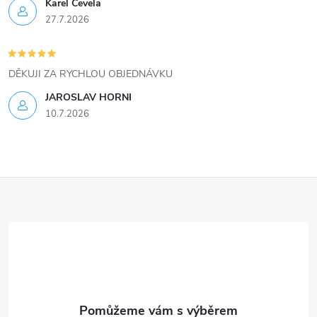
ý
Karel Čevela
27.7.2026
p
i
DĚKUJI ZA RYCHLOU OBJEDNÁVKU
s
JAROSLAV HORNI
u
10.7.2026
Z
á
p
a