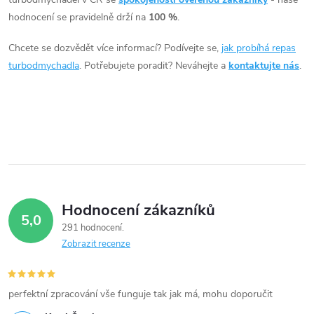
á
81kW, Yeti 81kW
hodnocení se pravidelně drží na
100 %
.
d
Chcete se dozvědět více informací? Podívejte se,
jak probíhá repas
a
turbodmychadla
. Potřebujete poradit? Neváhejte a
kontaktujte nás
.
c
í
p
r
v
Hodnocení zákazníků
5,0
k
291 hodnocení
Zobrazit recenze
y
v
perfektní zpracování vše funguje tak jak má, mohu doporučit