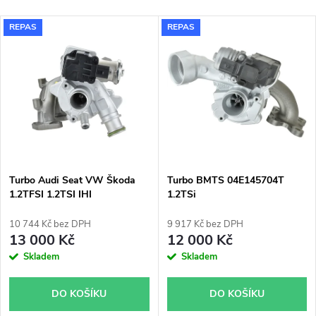
a
Nejlevnější
V
REPAS
REPAS
Nejdražší
z
ý
Nejprodávanější
e
p
Abecedně
n
i
í
s
p
Turbo Audi Seat VW Škoda
Turbo BMTS 04E145704T
1.2TFSI 1.2TSI IHI
1.2TSi
p
03F145701H
r
10 744 Kč bez DPH
9 917 Kč bez DPH
r
13 000 Kč
12 000 Kč
o
Skladem
Skladem
o
d
DO KOŠÍKU
DO KOŠÍKU
d