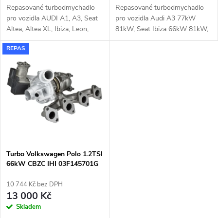
u
Repasované turbodmychadlo
Repasované turbodmychadlo
u
pro vozidla AUDI A1, A3, Seat
pro vozidla Audi A3 77kW
k
Altea, Altea XL, Ibiza, Leon,
81kW, Seat Ibiza 66kW 81kW,
k
Toledo, VW Beetle, Caddy, Golf,
Seat Leon 63kW 77kW 81kW,
REPAS
Jetta, Polo, Touran, Škoda
Seat Toledo 66kW 81kW, VW
t
Fabia, Octavia, Rapid,
New Beetle 77kW, Caddy
t
Roomster, Yeti
62kW, Golf 63kW 77kW 81kW,
ů
Jetta 77kW, Polo 66kW 81kW,
ů
Touran 81kW, Škoda Fabia
66kW 81kW, Octavia 63kW
77kW 81kW, Rapid 66kW
81kW, Yeti 81kW
Turbo Volkswagen Polo 1.2TSI
66kW CBZC IHI 03F145701G
10 744 Kč bez DPH
13 000 Kč
Skladem