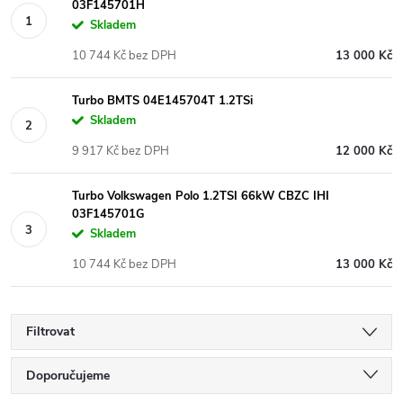
03F145701H
Skladem
10 744 Kč bez DPH
13 000 Kč
Turbo BMTS 04E145704T 1.2TSi
Skladem
9 917 Kč bez DPH
12 000 Kč
Turbo Volkswagen Polo 1.2TSI 66kW CBZC IHI
03F145701G
Skladem
10 744 Kč bez DPH
13 000 Kč
Filtrovat
Ř
Doporučujeme