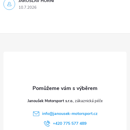
JAROSLAV HORNI
u
10.7.2026
Z
á
p
a
t
Janoušek Motorsport s.r.o.
í
info
@
janousek-motorsport.cz
+420 775 577 489