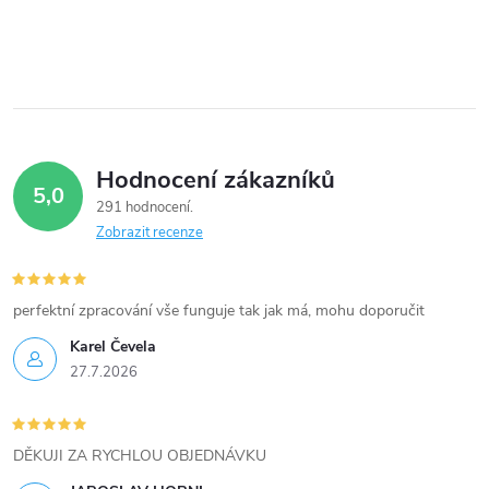
í
p
r
v
Hodnocení zákazníků
5,0
k
291 hodnocení
Zobrazit recenze
y
v
perfektní zpracování vše funguje tak jak má, mohu doporučit
ý
Karel Čevela
27.7.2026
p
i
DĚKUJI ZA RYCHLOU OBJEDNÁVKU
s