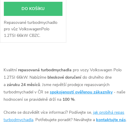
DO KOŠÍKU
Repasované turbodmychadlo
pro vůz VolkswagenPolo
1.2TSI 66kW CBZC.
O
v
Kvalitní
repasovaná turbodmychadla
pro vozy Volkswagen Polo
1.2TSI 66kW. Nabízíme
bleskové doručení
do druhého dne
l
a
záruku 24 měsíců
. Jsme největší prodejce repasovaných
á
turbodmychadel v ČR se
spokojeností ověřenou zákazníky
- naše
hodnocení se pravidelně drží na
100 %
.
d
Chcete se dozvědět více informací? Podívejte se,
jak probíhá repas
a
turbodmychadla
. Potřebujete poradit? Neváhejte a
kontaktujte nás
.
c