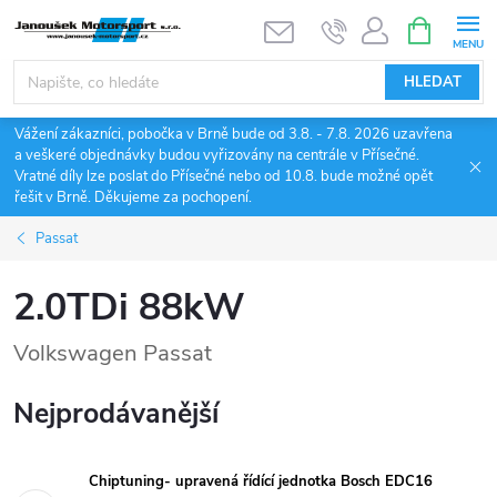
Přejít
NÁKUPNÍ
KOŠÍK
na
obsah
HLEDAT
Vážení zákazníci, pobočka v Brně bude od 3.8. - 7.8. 2026 uzavřena
a veškeré objednávky budou vyřizovány na centrále v Přísečné.
Vratné díly lze poslat do Přísečné nebo od 10.8. bude možné opět
řešit v Brně. Děkujeme za pochopení.
Passat
2.0TDi 88kW
Volkswagen Passat
Nejprodávanější
Chiptuning- upravená řídící jednotka Bosch EDC16