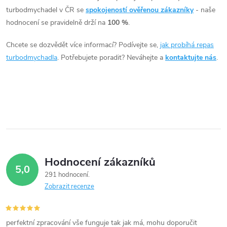
á
turbodmychadel v ČR se
spokojeností ověřenou zákazníky
- naše
hodnocení se pravidelně drží na
100 %
.
d
Chcete se dozvědět více informací? Podívejte se,
jak probíhá repas
a
turbodmychadla
. Potřebujete poradit? Neváhejte a
kontaktujte nás
.
c
í
p
r
v
Hodnocení zákazníků
5,0
k
291 hodnocení
Zobrazit recenze
y
v
perfektní zpracování vše funguje tak jak má, mohu doporučit