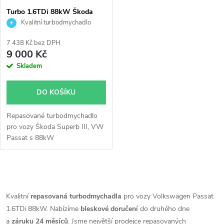
s
p
Turbo 1.6TDi 88kW Škoda
Superb VW Passat KKK
Kvalitní turbodmychadlo
p
16359700002
r
7 438 Kč bez DPH
r
9 000 Kč
o
Skladem
o
d
DO KOŠÍKU
d
u
Repasované turbodmychadlo
u
pro vozy Škoda Superb III, VW
k
Passat s 88kW
k
t
t
O
ů
v
Kvalitní
repasovaná turbodmychadla
pro vozy Volkswagen Passat
ů
1.6TDi 88kW. Nabízíme
bleskové doručení
do druhého dne
l
a
záruku 24 měsíců
. Jsme největší prodejce repasovaných