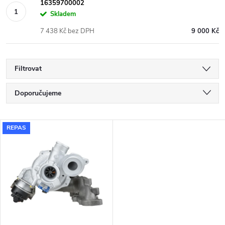
16359700002
Skladem
7 438 Kč bez DPH
9 000 Kč
Filtrovat
Ř
Doporučujeme
a
Nejlevnější
V
REPAS
Nejdražší
z
ý
Nejprodávanější
e
p
Abecedně
n
i
í