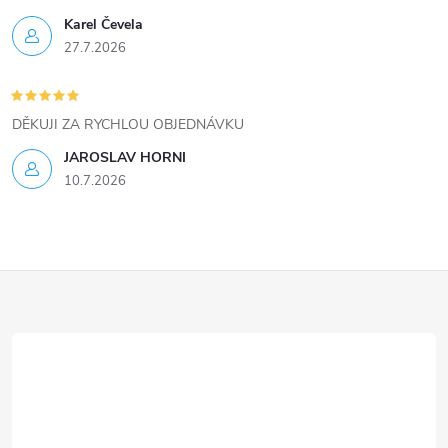
ý
Karel Čevela
27.7.2026
p
i
DĚKUJI ZA RYCHLOU OBJEDNÁVKU
s
JAROSLAV HORNI
u
10.7.2026
Z
á
p
a