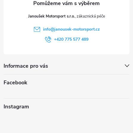
t
Janoušek Motorsport s.r.o.
í
info
@
janousek-motorsport.cz
+420 775 577 489
Informace pro vás
Facebook
Instagram