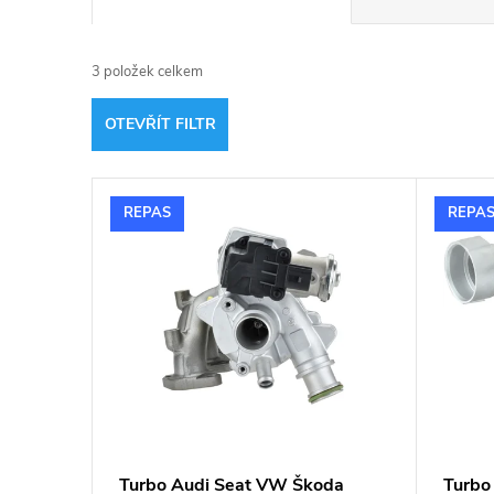
a
3
položek celkem
z
OTEVŘÍT FILTR
e
V
n
REPAS
REPA
ý
í
p
p
i
r
s
o
p
d
Turbo Audi Seat VW Škoda
Turb