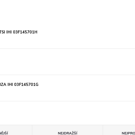
2TSI IHI 03F145701H
CBZA IHI 03F145701G
ĚJŠÍ
NEJDRAŽŠÍ
NEJPR