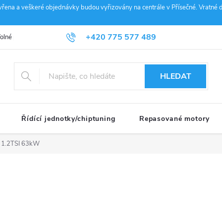
vřena a veškeré objednávky budou vyřizovány na centrále v Přísečné. Vratné d
+420 775 577 489
olné pozice
Obchodní podmínky
Reklamace
GDPR
Penz
info@janousek-motorsport.cz
HLEDAT
Řídící jednotky/chiptuning
Repasované motory
1.2TSI 63kW