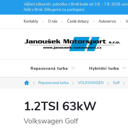
Přejít
Vážení zákazníci, pobočka v Brně bude od 3.8. - 7.8. 2026 uza
řešit v Brně. Děkujeme za pochopení.
na
obsah
Kontakty
O nás
Časté dotazy
Autoservis
V
Repasovaná turba
Hybridní turba
Repasovaná turba
VOLKSWAGEN
Golf
Domů
1.2TSI 63kW
Volkswagen Golf