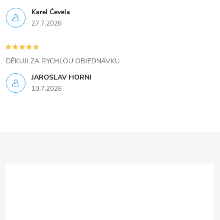
ý
Karel Čevela
27.7.2026
p
i
DĚKUJI ZA RYCHLOU OBJEDNÁVKU
s
JAROSLAV HORNI
u
10.7.2026
Z
á
p
a