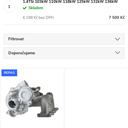
1.4TSi 103kW 110kW 118kW 125kW 132kW 136kW
Skladem
6 198 Kč bez DPH
7 500 Kč
Filtrovat
Ř
Doporučujeme
a
Nejlevnější
V
REPAS
Nejdražší
z
ý
Nejprodávanější
e
p
Abecedně
n
i
í