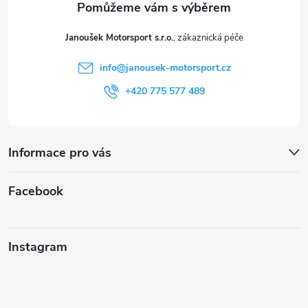
t
Janoušek Motorsport s.r.o.
í
info
@
janousek-motorsport.cz
+420 775 577 489
Informace pro vás
Facebook
Instagram