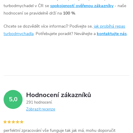
110kW 118kW, Tiguan 118kW,
á
turbodmychadel v ČR se
spokojeností ověřenou zákazníky
- naše
Touran 103kW 125kW
hodnocení se pravidelně drží na
100 %
.
d
Chcete se dozvědět více informací? Podívejte se,
jak probíhá repas
a
turbodmychadla
. Potřebujete poradit? Neváhejte a
kontaktujte nás
.
c
í
p
r
v
Hodnocení zákazníků
5,0
k
291 hodnocení
Zobrazit recenze
y
v
perfektní zpracování vše funguje tak jak má, mohu doporučit