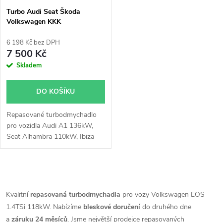
s
p
Turbo Audi Seat Škoda
Volkswagen KKK
p
53039700142 1.4TSi 103kW
r
110kW 118kW 125kW
6 198 Kč bez DPH
r
132kW 136kW
7 500 Kč
o
Skladem
o
d
DO KOŠÍKU
d
u
Repasované turbodmychadlo
u
pro vozidla Audi A1 136kW,
k
Seat Alhambra 110kW, Ibiza
k
110kW 132kW, Škoda Fabia
RS 132kW, VW Beetle 118kW,
t
CC 118kW, EOS 118kW, Golf
t
O
103kW 118kW 125kW, Jetta
ů
103kW 118kW 125kW, Passat
v
Kvalitní
repasovaná turbodmychadla
pro vozy Volkswagen EOS
ů
118kW, Polo GTi 132kW,
1.4TSi 118kW. Nabízíme
bleskové doručení
do druhého dne
l
Sharan 110kW, Scirocco
a
záruku 24 měsíců
. Jsme největší prodejce repasovaných